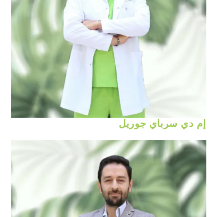
إم دي سرباي جوريل