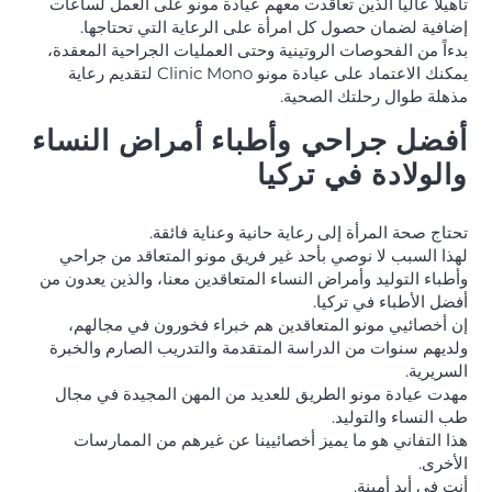
تأهيلاً عالياً الذين تعاقدت معهم عيادة مونو على العمل لساعات
إضافية لضمان حصول كل امرأة على الرعاية التي تحتاجها.
بدءاً من الفحوصات الروتينية وحتى العمليات الجراحية المعقدة،
يمكنك الاعتماد على عيادة مونو Clinic Mono لتقديم رعاية
مذهلة طوال رحلتك الصحية.
أفضل جراحي وأطباء أمراض النساء
والولادة في تركيا
تحتاج صحة المرأة إلى رعاية حانية وعناية فائقة.
لهذا السبب لا نوصي بأحد غير فريق مونو المتعاقد من جراحي
وأطباء التوليد وأمراض النساء المتعاقدين معنا، والذين يعدون من
أفضل الأطباء في تركيا.
إن أخصائيي مونو المتعاقدين هم خبراء فخورون في مجالهم،
ولديهم سنوات من الدراسة المتقدمة والتدريب الصارم والخبرة
السريرية.
مهدت عيادة مونو الطريق للعديد من المهن المجيدة في مجال
طب النساء والتوليد.
هذا التفاني هو ما يميز أخصائيينا عن غيرهم من الممارسات
الأخرى.
أنت في أيدٍ أمينة.