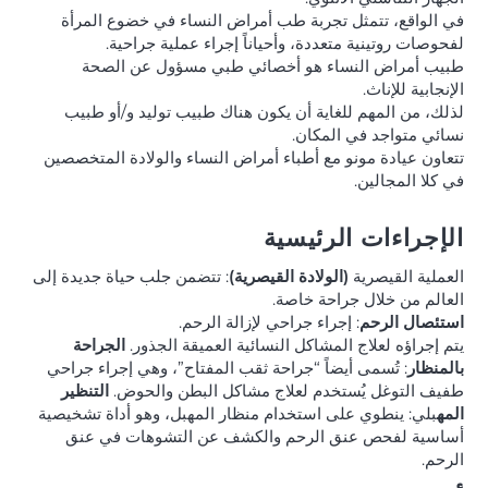
في الواقع، تتمثل تجربة طب أمراض النساء في خضوع المرأة
لفحوصات روتينية متعددة، وأحياناً إجراء عملية جراحية.
طبيب أمراض النساء هو أخصائي طبي مسؤول عن الصحة
الإنجابية للإناث.
لذلك، من المهم للغاية أن يكون هناك طبيب توليد و/أو طبيب
نسائي متواجد في المكان.
تتعاون عيادة مونو مع أطباء أمراض النساء والولادة المتخصصين
في كلا المجالين.
الإجراءات الرئيسية
العملية القيصرية
(الولادة القيصرية)
: تتضمن جلب حياة جديدة إلى
العالم من خلال جراحة خاصة.
استئصال الرحم
: إجراء جراحي لإزالة الرحم.
يتم إجراؤه لعلاج المشاكل النسائية العميقة الجذور.
الجراحة
بالمنظار
: تُسمى أيضاً “جراحة ثقب المفتاح”، وهي إجراء جراحي
طفيف التوغل يُستخدم لعلاج مشاكل البطن والحوض.
التنظير
المه
بلي: ينطوي على استخدام منظار المهبل، وهو أداة تشخيصية
أساسية لفحص عنق الرحم والكشف عن التشوهات في عنق
الرحم.