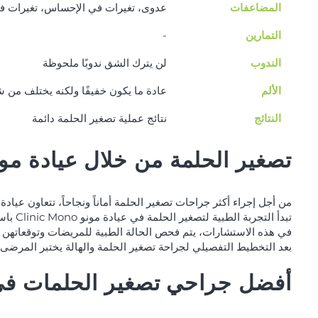
المضاعفات
عدوى، تغيرات في الإحساس، تغيرات في 
التمارين
-
الندوب
لن يترك الشق ندوبًا ملحوظة
الألم
عادة ما يكون خفيفًا ولكنه يختلف من شخص لآ
النتائج
نتائج عملية تصغير الحلمة دائمة
تصغير الحلمة من خلال عيادة مو
من أجل إجراء أكثر جراحات تصغير الحلمة أماناً ونجاحاً، تتعاون عياد
تبدأ التجربة الطبية لتصغير الحلمة في عيادة مونو Clinic Mono باستشارة طبية عبر الإنترنت لتوفير الراحة للمرضى الدوليين.
في هذه الاستشارات، يتم فحص الحالة الطبية للمريضات وتوقعاتهن 
بعد التخطيط التفصيلي لجراحة تصغير الحلمة والهالة يختبر المرضى ت
أفضل جراحي تصغير الحلمات في 