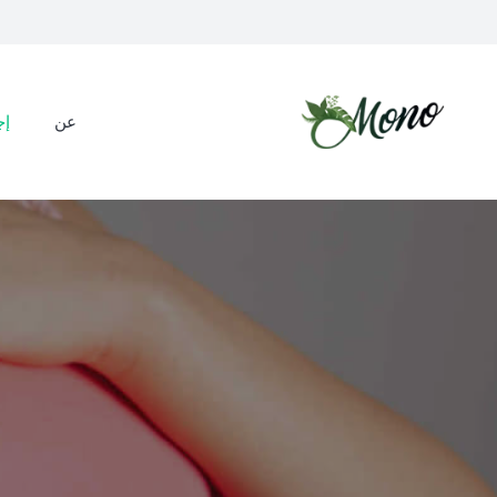
عن
إج