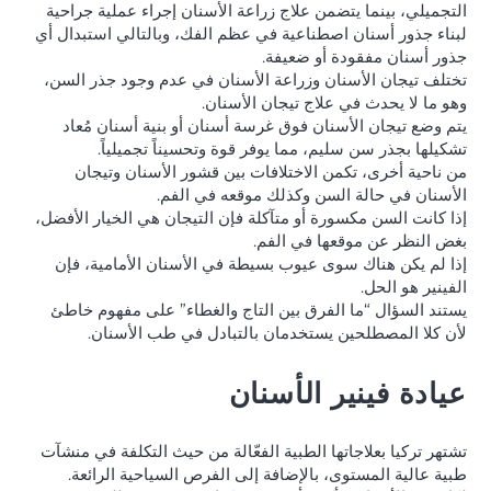
التجميلي، بينما يتضمن علاج زراعة الأسنان إجراء عملية جراحية
لبناء جذور أسنان اصطناعية في عظم الفك، وبالتالي استبدال أي
جذور أسنان مفقودة أو ضعيفة.
تختلف تيجان الأسنان وزراعة الأسنان في عدم وجود جذر السن،
وهو ما لا يحدث في علاج تيجان الأسنان.
يتم وضع تيجان الأسنان فوق غرسة أسنان أو بنية أسنان مُعاد
تشكيلها بجذر سن سليم، مما يوفر قوة وتحسيناً تجميلياً.
من ناحية أخرى، تكمن الاختلافات بين قشور الأسنان وتيجان
الأسنان في حالة السن وكذلك موقعه في الفم.
إذا كانت السن مكسورة أو متآكلة فإن التيجان هي الخيار الأفضل،
بغض النظر عن موقعها في الفم.
إذا لم يكن هناك سوى عيوب بسيطة في الأسنان الأمامية، فإن
الفينير هو الحل.
يستند السؤال “ما الفرق بين التاج والغطاء” على مفهوم خاطئ
لأن كلا المصطلحين يستخدمان بالتبادل في طب الأسنان.
عيادة فينير الأسنان
تشتهر تركيا بعلاجاتها الطبية الفعّالة من حيث التكلفة في منشآت
طبية عالية المستوى، بالإضافة إلى الفرص السياحية الرائعة.