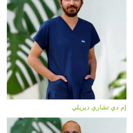
إم دي تشاري ديريلي