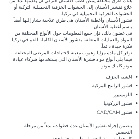
هناك طرق مختلفة يمكن لطب الأسنان التركي أن يقدمها بدءاً من
علاج تقشير الأسنان إلى الحشوات الخزفية التجميلية التركية أو
الحشوات الخزفية التجميلية في تركيا.
قشور الأسنان وأغطية الأسنان هي طرق علاجية يشار إليها أيضاً
باسم أغطية الأسنان.
في غضون ذلك، فإن جمع المعلومات حول الأنواع المختلفة من
المواد والعمليات المتعلقة بقشور الأسنان الكاملة للفم في تركيا
فكرة جيدة دائماً.
توفر كل مادة مزايا وعيوب معينة لاحتياجات المرضى المختلفة.
فيما يلي أنواع مواد قشرة الأسنان التي يستخدمها شركاء عيادة
مونو كلينك مونو
اغشية الخزف
قشور الراتنج المركبة
اللومينيرز
قشور الزركونيا
قشور CAD/CAM
يتضمن إجراء تقشير الأسنان عدة خطوات، بدءاً من مرحلة
التحضير.
كل خطوة مهمة للحصول على نتيجة ناجحة.