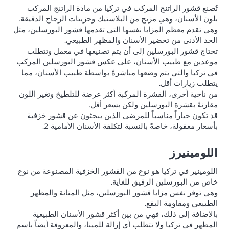
تُصنع قشور الراتنج المركب في تركيا من مادة الراتنج المركب
بلون الأسنان، وهي مزيج من البلاستيك وجزيئات الزجاج الدقيقة.
وهي تقدم معظم المزايا نفسها التي تقدمها قشور البورسلين، مثل
الحد الأدنى من تحضير الأسنان والمظهر الطبيعي.
تحتاج قشور البورسلين إلى أن يتم تصنيعها في معمل وتتطلب
موعدين مع طبيب الأسنان، على عكس قشور البورسلين المركب
في تركيا والتي يتم وضعها مباشرةً بواسطة طبيب الأسنان، مما
يتطلب زيارات أقل.
من ناحية أخرى، القشرة المركبة أكثر عرضة للتلطيخ وتغير اللون
مقارنةً بقشرة البورسلين ولكن بسعر أقل.
قد تكون خياراً مناسباً للمرضى الذين يبحثون عن قشور خزفية
بأسعار معقولة، خاصةً بالنسبة لتكلفة الأسنان الأمامية 2.
اللومينيرز
اللومينير في تركيا هو نوع من القشور الخزفية المصنوعة من نوع
خاص من البورسلين الرقيق للغاية.
وهي توفر نفس مزايا قشور البورسلين، مثل المتانة والمظهر
الطبيعي ومقاومة البقع.
بالإضافة إلى ذلك، فهي من بين أكثر قشور الأسنان الطبيعية
المظهر في تركيا ولا تتطلب أي إزالة للمينا، والمعروفة أيضاً باسم