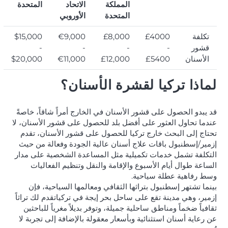
المملكة
الاتحاد
المتحدة
المتحدة
الأوروبي
تكلفة
£4000
£8,000
€9,000
$15,000
قشور
-
-
-
-
الأسنان
£5400
£12,000
€11,000
$20,000
لماذا تركيا لقشرة الأسنان؟
قد يبدو الحصول على قشور الأسنان في الخارج أمراً شاقاً، خاصةً
عندما تحاول العثور على أفضل بلد للحصول على قشور الأسنان، لا
تحتاج إلى البحث خارج تركيا للحصول على قشور الأسنان، تقدم
إزمير/إسطنبول باقات علاج أسنان عالية الجودة وفعالة من حيث
التكلفة تشمل خدمات تكميلية مثل المساعدة الشخصية على مدار
الساعة طوال أيام الأسبوع والإقامة والنقل وتنظيم الفعاليات
وسط رفاهية عطلة سياحية.
بينما تشتهر إسطنبول بتراثها الثقافي ومعالمها السياحية، فإن
إزمير، وهي مدينة تقع على ساحل بحر إيجة في تركياتقدم لك تراثاً
ثقافياً ضخماً ومناطق ساحلية جميلة، وتوفر بديلاً مغرياً للباحثين
عن رعاية أسنان استثنائية وبأسعار معقولة بالإضافة إلى تجربة لا