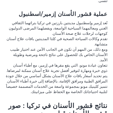
تُنسى.
عملية قشور الأسنان إزمير/اسطنبول
تُعد إزمير وإسطنبول مدينتين بارزتين في تركيا بتراثهما الثقافي
الغني ومعالمهما السياحية الواسعة، ويفضلهما المرضى الدوليون
كوجهات لرحلات علاج صحة الأسنان.
تقدم وكالات السياحة الصحية في كلتا المدينتين باقات علاج أسنان
متشابهة.
ومع ذلك، من المهم أن تكون في الجانب الآمن عند اختيار طبيب
الأسنان الخاص بك للحصول على نتائج ناجحة ومرضية وطويلة
الأمد.
تتعاون عيادة مونو، التي يقع مقرها في إزمير، مع أطباء أسنان
ذوي خبرة ومهارة لتوفير أفضل تجربة علاج أسنان ممكنة لمرضاها.
يتم تحديد أسعار باقات علاج الأسنان بشكل أساسي من خلال جودة
المرافق الطبية ومرافق الإقامة، بالإضافة إلى خبرة أطباء الأسنان.
تتميز كلينيك مونو بمجموعة واسعة من الخدمات المصممة خصيصاً
لتلبية احتياجاتك الخاصة مع الحفاظ على ميزانيتك.
نتائج قشور الأسنان في تركيا : صور