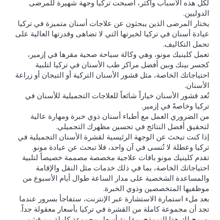
لكل هذه الأسباب وأكثر، أصبحت تركيا وجهة شهيرة للمرضى
الدوليين.
يختار المرضى الذين يبحثون عن علاجات أسنان متميزة في تركيا
عيادة أسنان في تركيا لخبرتها التي لا تضاهى وقدرتها العالية على
تحمل التكاليف.
تعمل كلينيك مونو، وهي وكالة سياحة صحية مقرها في إزمير،
كجسر بينك وبين أفضل مراكز طب الأسنان في تركيا لتلبية
احتياجاتك الخاصة، مثل قشور الأسنان التركية أو التيجان أو زراعة
الأسنان.
تُعد قشور الأسنان خياراً شائعاً للعلاجات التجميلية للأسنان في
تركيا وخاصةً في إزمير.
من الضروري العمل مع أطباء أسنان ذوي خبرة ومهارة عالية
لتحقيق أفضل النتائج في تحسين مظهرك التجميلي.
إذا كنت تبحث عن الوجهة الرئيسية لقشرة الأسنان التجميلية في
تركيا وعطلة لا تُنسى في آن واحد، فلا تبحث عن عيادة مونو.
تقدم كلينيك مونو باقات علاجية مخصصة مصممة خصيصاً لتلبية
احتياجاتك الخاصة، بما في ذلك خدمات مثل النقل والإقامة
والمساعدة الشخصية على مدار الساعة طوال أيام الأسبوع من
موظفيها المتخصصين وذوي الخبرة.
بعد ملء استمارة الاستشارة عبر الإنترنت، ستفاجأ بسرور عندما
تجد أن مجموعة كاملة من القشرة في تركيا بأسعار معقولة جداً.
يسمح لك هذا النموذج بمقارنة أسعار مجموعة كاملة من قشور