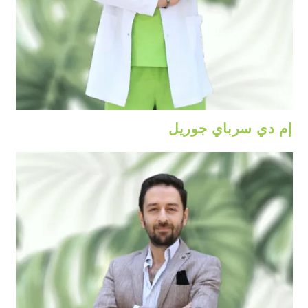
إم دي سرباي جوريل