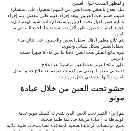
والمظهر المتعب حول العينين.
قبل العلاج بالحقن تحت العين، من المهم الحصول على استشارة
طبيب حشو تحت العينين؛ وبعد إجراء تقييم طبي مفصل، يتم إجراء
عملية حقن الفيلر تحت العينين باستخدام مادة تشبه الهلام لملء
الجزء الغائر وتحقيق مظهر أكثر نعومة وتفتيحاً للجزء السفلي من
العين.
يتم علاج مظهر الظل أسفل العينين والحصول على نتائج ملء
أسفل العينين بشكل شبابي وحيوي.
تدوم نتائج الفيلر تحت العين عادةً ما بين 12-18 شهراً حسب
المريض.
تظهر نتائج الفيلر تحت العين مباشرةً بعد العلاج.
قد يعاني بعض المرضى من كدمات خفيفة بعد علاج حشو أسفل
العين، ولكنها ستختفي خلال يوم واحد.
حشو تحت العين من خلال عيادة
مونو
يتم إجراء الفيلر تحت العين، الذي تقدم له كلينيك مونو خدمة
الوساطة في عيادة مريحة في بيئة طبية صحية.
تدمج مؤسسات الرعاية الصحية المتعاقدة معنا منتجات طبية عالية