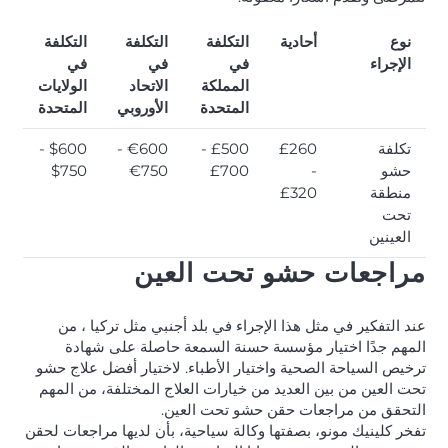
نوع
أحادية
التكلفة
التكلفة
التكلفة
الإجراء
في
في
في
المملكة
الاتحاد
الولايات
المتحدة
الأوروبي
المتحدة
تكلفة
£260
£500 -
€600 -
$600 -
حشو
-
£700
€750
$750
منطقة
£320
تحت
العينين
مراجعات حشو تحت العين
عند التفكير في مثل هذا الإجراء في بلد أجنبي مثل تركيا ، من
المهم جدًا اختيار مؤسسة حسنة السمعة حاصلة على شهادة
ترخيص السياحة الصحية واختيار الأطباء. لاختيار أفضل علاج حشو
تحت العين من بين العديد من خيارات العلاج المختلفة، من المهم
التحقق من مراجعات حقن حشو تحت العين.
تفخر كلينيك مونو، بصفتها وكالة سياحية، بأن لديها مراجعات لحقن