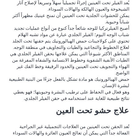
يُعد الفيلر تحت العينين إجراءً تجميلياً سهلاً وسريعاً لإصلاح آثار
الشيخوخة والعيون الهالكة والهالات السوداء.
يمكن للحشوات الجلدية تحت العينين أن تمنح عينيك مظهراً أكثر
شباباً وحيوية.
أصبح الفيلرتركيا للوجه شائعاً جداً كنوع من أنواع عمليات تجديد
شباب الوجه اليوم؛ الفيلر الجلدي عبارة عن مواد تشبه الهلام
تحتوي على كولاجينات حمض الهيالورونيك يتم حقنها تحت الجلد
لعلاج الخطوط والتجاعيد والطيات والتجاويف في منطقة الوجه.
المناطق الأكثر شيوعاً التي يمكن علاجها بحقن الفيلر الجلدي هي
الطيات الأنفية الشفوية وخطوط الابتسامة والشفاه المفرغة من
الهواء والتجويف تحت العينين والخدود الرقيقة وخط الفك غير
الواضح.
حمض الهيالورونيك هو مادة تشكل بالفعل جزءًا من البنية الطبيعية
لبشرة الإنسان.
وهو فعال في الحفاظ على ترطيب البشرة وحيويتها؛ فهو يعطي
نتائج طبيعية للغاية عند استخدامه في حقن الفيلر الجلدي.
علاج حشو تحت العين
تُعد الحقن تحت العينين من العلاجات التجميلية غير الجراحية
الفعالة جداً التي يمكن أن تعالج العيون الغائرة والهالات السوداء