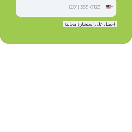
ه
ا
ت
ف
احصل على استشارة مجانية
*