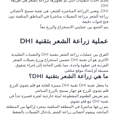
إحدى أحدث التقنيات التي تم تطويرها لزراعة الشعر هي طريقة
DHI.
DHI، وتعني الزراعة المباشرة للشعر، هي تقنية تسمح لأخصائي
زراعة الشعر بزراعة البصيلات مباشرةً في المناطق المتلقية دون
فتح قنوات دقيقة.
يتم الجمع بين عمليتي الاستخراج والزرع معاً.
عملية زراعة الشعر بتقنية DHI
الفرق بين عمليات زراعة الشعر بتقنية DHI والتقنيات التقليدية
الأخرى هو أن تقنية DHI تتضمن استخراج وزرع بصيلات الشعر
الفردية في خطوة واحدة، مما يلغي الحاجة إلى إجراء شقوق
مسبقة أو إنشاء موقع متلقي.
ما هي زراعة الشعر بتقنية DHI؟
ما يجعل تقنية DHI تقنية DHI مميزة للغاية هو قلم تشوي للزرع.
قلم تشوي للزرع هو جهاز يسمح بالزرع المباشر.
يتم تعريض الطعوم المقطوعة لبيئة خارجية لفترة قصيرة جداً في
تقنية DHI مع قلم تشوي.
يتم زرعها مباشرةً في المنطقة المتلقية بمجرد إزالتها من المنطقة
المانحة، ويقوم أخصائي زراعة الشعر بإدخال البُصيلات بالضغط