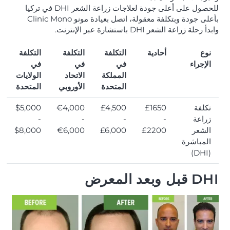
للحصول على أعلى جودة لعلاجات زراعة الشعر DHI في تركيا
بأعلى جودة وبتكلفة معقولة، اتصل بعيادة مونو Clinic Mono
وابدأ رحلة زراعة الشعر DHI باستشارة عبر الإنترنت.
نوع
أحادية
التكلفة
التكلفة
التكلفة
الإجراء
في
في
في
المملكة
الاتحاد
الولايات
المتحدة
الأوروبي
المتحدة
تكلفة
£1650
£4,500
€4,000
$5,000
زراعة
-
-
-
-
الشعر
£2200
£6,000
€6,000
$8,000
المباشرة
(DHI)
DHI قبل وبعد المعرض