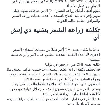
تُعد عيادة Mono Clinic Mono رائدة في الجمع بين المرضى
الدوليين وأفضل الأطباء.
يقوم أفضل أطباء زراعة الشعر DHI الذين تعاقدت معهم عيادة
مونو بإجراء عملية العلاج باستخدام أحدث تقنيات زراعة الشعر
والمرافق الطبية عالية الجودة.
تكلفة زراعة الشعر بتقنية دي إتش
آي
عادةً ما تكلف تقنية DHI أكثر قليلاً من تقنيات استعادة الشعر
الأخرى لأن هذه التقنية العلاجية تتطلب عناية أكبر وأدوات طبية
متقدمة.
تكلفة تقنية DHI هي الأرخص في تركيا.
قد تختلف تكلفة زراعة الشعر بتقنية DHI حسب عوامل معينة، مثل
مدى تساقط الشعر، وعدد بصيلات الشعر المناسبة لخطة العلاج،
وموقع العيادة، وخبرة أطباء زراعة الشعر بتقنية DHI.
للحصول على تجربة طبية أكثر ملاءمة وتخطيطاً جيداً في تركيا
يستفيد المرضى الذين يخضعون للعلاج من خلال عيادة مونو من
تكلفة شاملة لعمليات زراعة الشعر DHI.
عند النظر في عامل التكلفة للعلاج، من المهم للغاية مراعاة جودة
وخبرة الأطباء والعيادة.