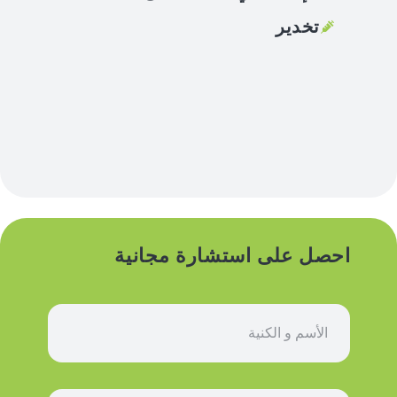
تخدير
احصل على استشارة مجانية
ا
س
م
*