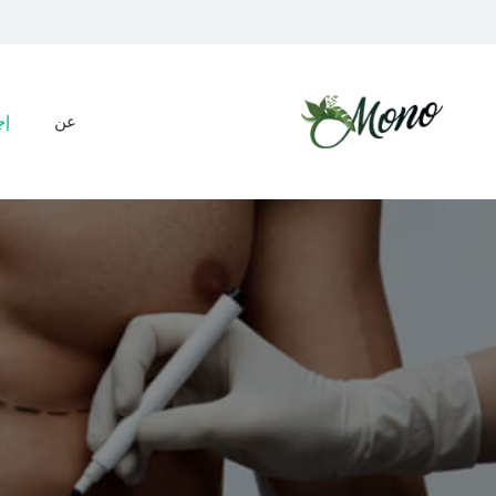
عن
إج