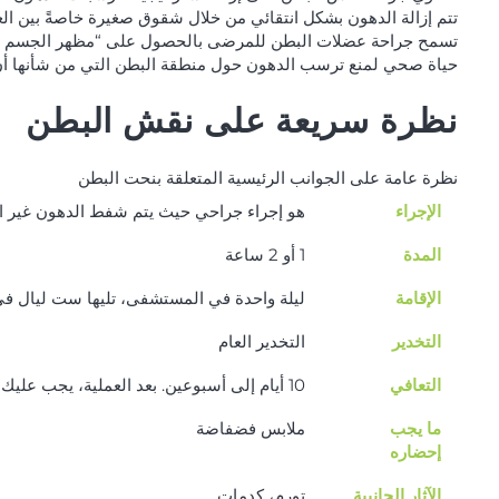
تتم إزالة الدهون بشكل انتقائي من خلال شقوق صغيرة خاصةً بين العض
تسمح جراحة عضلات البطن للمرضى بالحصول على “مظهر الجسم الر
حياة صحي لمنع ترسب الدهون حول منطقة البطن التي من شأنها أن
نظرة سريعة على نقش البطن
نظرة عامة على الجوانب الرئيسية المتعلقة بنحت البطن
الإجراء
هو إجراء جراحي حيث يتم شفط الدهون غير ا
المدة
1 أو 2 ساعة
الإقامة
ليلة واحدة في المستشفى، تليها ست ليال في
التخدير
التخدير العام
التعافي
10 أيام إلى أسبوعين. بعد العملية، يجب عليك ارتداء مشدك في الأسابيع الـ 4-6 الأولى لمدة 24 ساعة
ما يجب
ملابس فضفاضة
إحضاره
الآثار الجانبية
تورم، كدمات