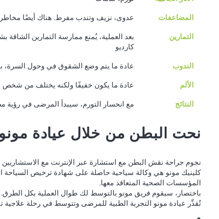
المضاعفات
عدوى، نزيف وتندب مفرط. هناك أيضًا مخاطر م
التمارين
بعد العملية، يُمنع ممارسة التمارين الشاقة 
كارديو
الندوب
عادة ما يتم وضع الشقوق في وحول السرة، بي
الألم
عادة ما يكون خفيفًا ولكنه يختلف من شخص ل
النتائج
مع انحسار التورم، سيبدأ المرضى في رؤية مظهر 
نحت البطن من خلال عيادة مونو
نجوم جراحة نقش البطن مع استشارة عبر الإنترنت مع الاستشاريين ال
كلينيك مونو هي وكالة سياحية حاصلة على شهادة ترخيص السياحة ال
المؤسسات الصحية المتعاقد معها.
باختصار، سيقوم فريق مونو بالتوسط لك طوال العملية بكل الطرق.
تُقدِّر عيادة مونو التجربة الطبية للمرضى وتتوسط في رحلة علاجية تب