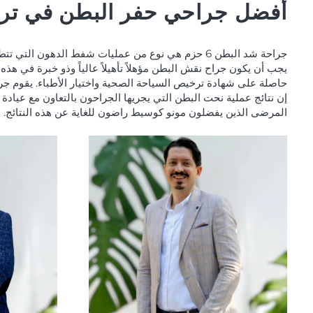
أفضل جراحي حفر البطن في ترك
جراحة شد البطن 6 حزم هي نوع من عمليات شفط الدهون التي تتطلب خبرة خاصة للحصول على نتائج دقيقة وجذابة.
يجب أن يكون جراح نقش البطن مؤهلاً تأهيلاً عالياً وذو خبرة في هذه
حاصلة على شهادة ترخيص السياحة الصحية واختيار الأطباء. يقوم جر
إن نتائج عملية نحت البطن التي يجريها الجراحون بالتعاون مع عيادة مونو Clinic Mono ناجحة 
المرضى الذين يفضلون مونو كوسيط راضون للغاية عن هذه النتائج.