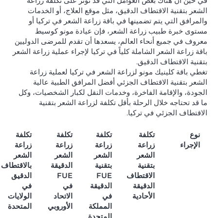
في حين أن هناك بعض العوامل التي قد تؤثر على تكلفة زراعة
الشعر بتقنية الاقتطاف الدقيق، مثل موقع العلاج، أو الخدمات
والمرافق التي يتم تضمينها في باقة زراعة الشعر في تركيا أو
مستوى خبرة طبيب زراعة الشعر، فإن عيادة مونو كوسيط
معروف في جميع أنحاء العالم، يسعدها أن تقدم للمرضى الدوليين
باقة زراعة الشعر الشاملة كلياً في تركيا لإجراء عملية زراعة الشعر
بتقنية الاقتطاف الدقيق.
تغطي باقة كلينيك مونو لزراعة الشعر في تركيا لعملية زراعة
الشعر بتقنية الاقتطاف الجزئي أفضل المرافق الطبية عالية
الجودة، والإقامة الفاخرة، وخدمات النقل لكبار الشخصيات، وكل
ما قد تحتاجه خلال الرحلة بأقل تكلفة لزراعة الشعر بتقنية
الاقتطاف الجزئي في تركيا.
نوع
تكلفة
تكلفة
تكلفة
تكلفة
الإجراء
زراعة
زراعة
زراعة
زراعة
الشعر
الشعر
الشعر
الشعر
بتقنية
بتقنية
الدقيقة
بالاقتطاف
الاقتطاف
FUE
FUE
الدقيق
الدقيقة
الدقيقة
في
في
الأحادية
في
الاتحاد
الولايات
المملكة
الأوروبي
المتحدة
المتحدة