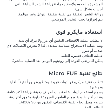
المشعرة بالطعوم ولإصلاح جراحة زراعة الشعر السابقة التي
أجريت بشكل سيء.
زراعة الشعر الدقيقة هي تقنية طفيفة التوغل وغير مؤلمة.
يتم إجراؤها تحت التخدير الموضعي.
استعادة مايكرو فوي
لا تتطلب عملية الاقتطاف الدقيق أي غرز ولا تترك أي ندبة.
وتتم عملية الاستخراج بسلاسة شديدة، لذا لا تتعرض البُصيلات لأي
صدمة أو ضرر.
عملية التعافي قصيرة للغاية.
يمكن للمرضى العودة إلى روتينهم اليومي بعد العملية مباشرةً.
نتائج تقنية Micro FUE
تتطلب تقنية مايكرو فو أدوات فريدة ومتطورة ونهجاً دقيقاً للغاية
وذو خبرة.
يسمح استخدام أدوات خاصة ذات أطراف دقيقة بزراعة أكثر كثافة
ونتائج أكثر طبيعية ويمنح الطعوم المزروعة زاوية وعمق أكثر دقة.
يتراوح معدل نجاح تقنية الاقتطاف الدقيق بين 95 و100%.
النتائج دائمة.