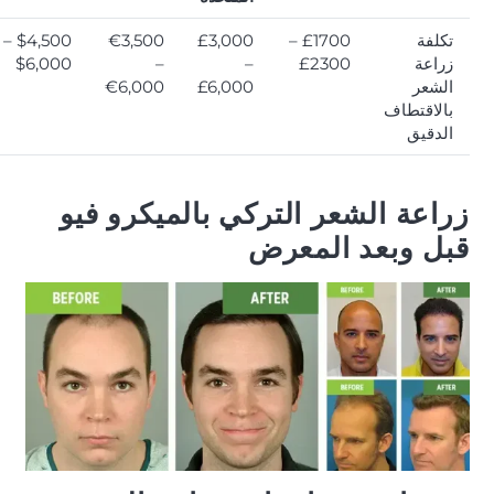
تكلفة
£1700 –
£3,000
€3,500
$4,500 –
زراعة
£2300
–
–
$6,000
الشعر
£6,000
€6,000
بالاقتطاف
الدقيق
زراعة الشعر التركي بالميكرو فيو
قبل وبعد المعرض