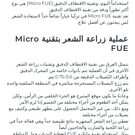
استخداماً اليوم، وتقنية الاقتطاف الدقيق (Micro FUE) هي نوع
أكثر تطوراً ودقة من تقنية الاقتطاف الدقيق.
تعد تقنية Micro FUE في تركيا خياراً شائعاً جداً لاستعادة الشعر
لمن يبحثون عن أفضل علاج.
عملية زراعة الشعر بتقنية Micro
FUE
يتمثل الفرق بين تقنية الاقتطاف الدقيق وتقنيات زراعة الشعر
الأخرى في أن العملية تتم بأدوات خاصة من المحرك الدقيق
وأطراف البُصيلات الدقيقة من 0.6-0.75 مم.
يتم زرع البصيلات المستخرجة مباشرة في المنطقة المتلقية واحدة
تلو الأخرى.
وعادةً ما يكون موقع المتبرع هو الجزء الخلفي من الرأس، ولكن
يمكن أخذ الطعوم من أجزاء مختلفة من الجسم إذا لزم الأمر.
ومع ذلك، من غير المحتمل الحصول على مظهر طبيعي وكثيف مع
بصيلات من أجزاء مختلفة.
تعطي زراعة الشعر المجهرية نتائج طبيعية جداً وهي فعالة جداً في
زراعة اللحية والشارب والحاجبين أيضاً.
يمكن استخدام تقنية مايكرو FUE لتغطية الندبات حول المناطق