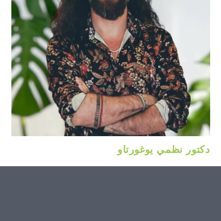
دكتور نظمي يوغورتاو