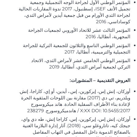
المؤتمر الوطني الأول لجراحة الوجه التجميلية وجمعية
تجميل الأنف ISEF، إسطنبول، 2017 ندوة المقاربات الحالية
لجراحة الثدي الأورام من قبل جمعية أيدين لأمراض الثدي،
كوساداسي، 2016
المؤتمر الثالث عشر للاتحاد الأوروبي لجمعيات الجراحة
المجهرية، أنطاليا، 2016
المؤتمر الوطني التاسع والثلاثون للجمعية التركية للجراحة
التجميلية والترميمية، أنطاليا، 2017
المؤتمر الوطني الخامس عشر لأمراض الثدي، الاتحاد
التركي لجمعية أمراض الثدي، أنطاليا، 2019
العروض التقديمية – المنشورات:
أوزكان، إتش إس، إيركورين، إس.، أيدين، أو إي، كاراجا، إتش.
ويلدريم، تي دي (2017) مقارنة بين اللوحات المثقوبة الحرة
لإعادة بناء الأطراف السفلية الحادة. هاند ميكروسورج
2017؛X:XX DOI: 10.5455 / هاندميكروسورج. 238279
أوزكان، إتش إس، إيركورين، إس، كاراجا إتش، طه دي واي،
جيجك كيه، تاتاروغلو سي، (2018). آثار إدارة البلازما الغنية
بالصفائح الدموية داخل المفصل في التهاب المفاصل