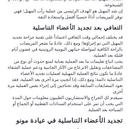
الشيخوخة.
إن شد المهبل هو الهدف الرئيسي من عملية رأب المهبل؛ فهي
توفر للمريضات أداءً جنسيًا أفضل واستعادة الثقة.
التعافي بعد تجديد الأعضاء التناسلية
قد يختلف إجمالي وقت التعافي اعتماداً على تقنية جراحة تجديد
المهبل التي تم إجراؤها؛ ومع ذلك، عادةً ما تشعر المريضات
بالراحة الكافية لمواصلة حياتهن اليومية الروتينية في غضون أيام
قليلة بعد العملية.
يجب اتباع تعليمات ما بعد العملية بعناية لمنع حدوث أي نوع من
المضاعفات وتقليل الانزعاج من الآثار الجانبية ودعم عملية الشفاء.
عادةً ما تكون نتائج العملية المهبلية لعمليات تجديد الأعضاء
التناسلية دائمة؛ ومع ذلك، إذا أنجبتِ مرة أخرى بعد العملية، فقد
تعود المضايقات السابقة وقد تحتاجين إلى إجراء نفس العملية مرة
أخرى.
سيقدم لكِ الجراح والاستشاريون الطبيون معلومات حول المدة
التي يجب أن تمر على استخدام السدادات القطنية أو الجماع أو
السباحة بعد العملية.
تجديد الأعضاء التناسلية في عيادة مونو