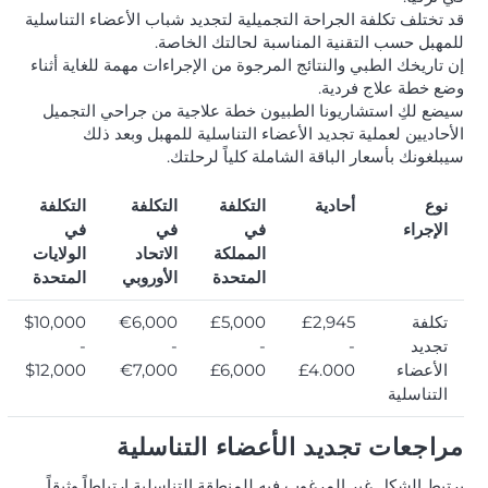
قد تختلف تكلفة الجراحة التجميلية لتجديد شباب الأعضاء التناسلية
للمهبل حسب التقنية المناسبة لحالتك الخاصة.
إن تاريخك الطبي والنتائج المرجوة من الإجراءات مهمة للغاية أثناء
وضع خطة علاج فردية.
سيضع لكِ استشاريونا الطبيون خطة علاجية من جراحي التجميل
الأحاديين لعملية تجديد الأعضاء التناسلية للمهبل وبعد ذلك
سيبلغونك بأسعار الباقة الشاملة كلياً لرحلتك.
نوع
أحادية
التكلفة
التكلفة
التكلفة
الإجراء
في
في
في
المملكة
الاتحاد
الولايات
المتحدة
الأوروبي
المتحدة
تكلفة
£2,945
£5,000
€6,000
$10,000
تجديد
-
-
-
-
الأعضاء
£4.000
£6,000
€7,000
$12,000
التناسلية
مراجعات تجديد الأعضاء التناسلية
يرتبط الشكل غير المرغوب فيه للمنطقة التناسلية ارتباطاً وثيقاً