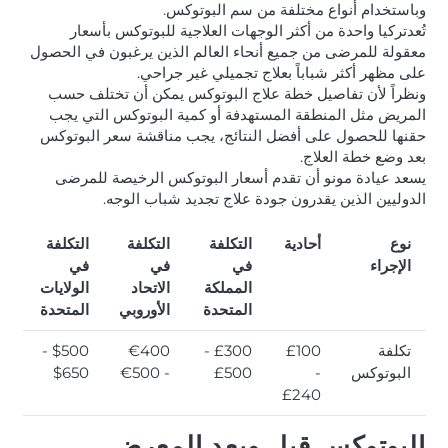
وباستخدام أنواع مختلفة من سم البوتوكس.
تُعدتركيا واحدة من أكثر الوجهات العلاجية للبوتوكس بأسعار
معقولة للمرضى من جميع أنحاء العالم الذين يرغبون في الحصول
على مظهر أكثر شباباً بعلاج تجميلي غير جراحي.
ونظراً لأن تفاصيل خطة علاج البوتوكس يمكن أن تختلف حسب
المريض مثل المنطقة المستهدفة أو كمية البوتوكس التي يجب
حقنها للحصول على أفضل النتائج، يجب مناقشة سعر البوتوكس
بعد وضع خطة العلاج.
يسعد عيادة مونو أن تقدم أسعار البوتوكس الرخيصة للمرضى
الدوليين الذين يقدرون جودة علاج تجديد شباب الوجه.
نوع
أحادية
التكلفة
التكلفة
التكلفة
الإجراء
في
في
في
المملكة
الاتحاد
الولايات
المتحدة
الأوروبي
المتحدة
تكلفة
£100
£300 -
€400
$500 -
البوتوكس
-
£500
- €500
$650
£240
البوتوكس قبل وبعد المعرض