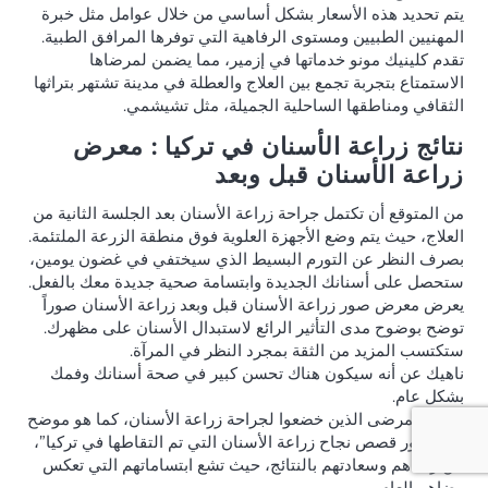
يتم تحديد هذه الأسعار بشكل أساسي من خلال عوامل مثل خبرة
المهنيين الطبيين ومستوى الرفاهية التي توفرها المرافق الطبية.
تقدم كلينيك مونو خدماتها في إزمير، مما يضمن لمرضاها
الاستمتاع بتجربة تجمع بين العلاج والعطلة في مدينة تشتهر بتراثها
الثقافي ومناطقها الساحلية الجميلة، مثل تشيشمي.
نتائج زراعة الأسنان في تركيا : معرض
زراعة الأسنان قبل وبعد
من المتوقع أن تكتمل جراحة زراعة الأسنان بعد الجلسة الثانية من
العلاج، حيث يتم وضع الأجهزة العلوية فوق منطقة الزرعة الملتئمة.
بصرف النظر عن التورم البسيط الذي سيختفي في غضون يومين،
ستحصل على أسنانك الجديدة وابتسامة صحية جديدة معك بالفعل.
يعرض معرض صور زراعة الأسنان قبل وبعد زراعة الأسنان صوراً
توضح بوضوح مدى التأثير الرائع لاستبدال الأسنان على مظهرك.
ستكتسب المزيد من الثقة بمجرد النظر في المرآة.
ناهيك عن أنه سيكون هناك تحسن كبير في صحة أسنانك وفمك
بشكل عام.
يعرب المرضى الذين خضعوا لجراحة زراعة الأسنان، كما هو موضح
في “صور قصص نجاح زراعة الأسنان التي تم التقاطها في تركيا”،
عن رضاهم وسعادتهم بالنتائج، حيث تشع ابتساماتهم التي تعكس
رضاهم العام.