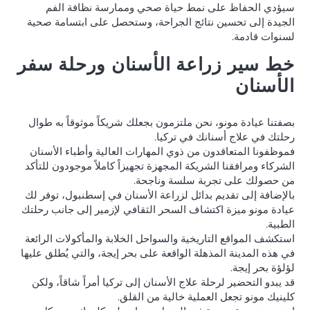
سيؤدي الحفاظ على نمط حياة صحي وممارسة نظافة الفم
الجيدة إلى تحسين نتائج الجراحة، وستحصل على ابتسامة صحية
لسنوات قادمة.
خط سير زراعة الأسنان ورحلة سفر
الأسنان
بصفتنا عيادة مونو، نحن ملتزمون بجعلك شريكاً موثوقاً به طوال
رحلتك في علاج أسنانك في تركيا.
فموظفونا المتعاقدون من ذوي المهارات العالية وأطباء الأسنان
الشركاء ومرافقنا الشريكة المجهزة تجهيزاً كاملاً موجودون للتأكد
من حصولك على تجربة سلسة وناجحة.
بالإضافة إلى تقديم بدائل لزراعة الأسنان في إسطنبول، توفر لك
عيادة مونو ميزة اكتشاف السحر الثقافي لإزمير إلى جانب رحلتك
الطبية.
استكشف المواقع التاريخية والسواحل الخلابة والمأكولات الرائعة
في هذه المدينة المذهلة الواقعة على بحر إيجة، والتي يُطلق عليها
لؤلؤة بحر إيجة.
قد يبدو التحضير لرحلة علاج الأسنان إلى تركيا أمراً شاقاً، ولكن
كلينيك مونو تجعل العملية خالية من القلق.