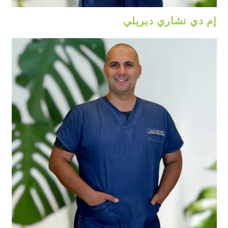
إم دي تشاري ديريلي