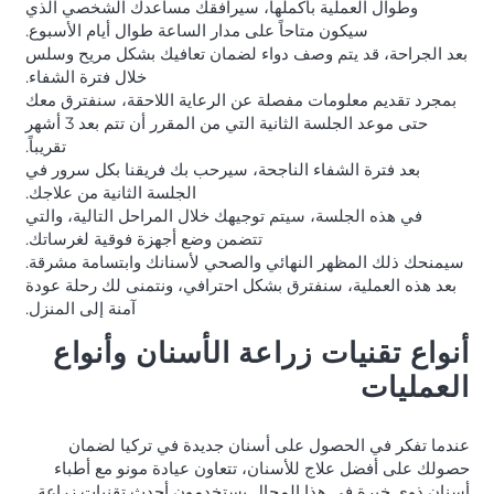
وطوال العملية بأكملها، سيرافقك مساعدك الشخصي الذي
سيكون متاحاً على مدار الساعة طوال أيام الأسبوع.
بعد الجراحة، قد يتم وصف دواء لضمان تعافيك بشكل مريح وسلس
خلال فترة الشفاء.
بمجرد تقديم معلومات مفصلة عن الرعاية اللاحقة، سنفترق معك
حتى موعد الجلسة الثانية التي من المقرر أن تتم بعد 3 أشهر
تقريباً.
بعد فترة الشفاء الناجحة، سيرحب بك فريقنا بكل سرور في
الجلسة الثانية من علاجك.
في هذه الجلسة، سيتم توجيهك خلال المراحل التالية، والتي
تتضمن وضع أجهزة فوقية لغرساتك.
سيمنحك ذلك المظهر النهائي والصحي لأسنانك وابتسامة مشرقة.
بعد هذه العملية، سنفترق بشكل احترافي، ونتمنى لك رحلة عودة
آمنة إلى المنزل.
أنواع تقنيات زراعة الأسنان وأنواع
العمليات
عندما تفكر في الحصول على أسنان جديدة في تركيا لضمان
حصولك على أفضل علاج للأسنان، تتعاون عيادة مونو مع أطباء
أسنان ذوي خبرة في هذا المجال يستخدمون أحدث تقنيات زراعة