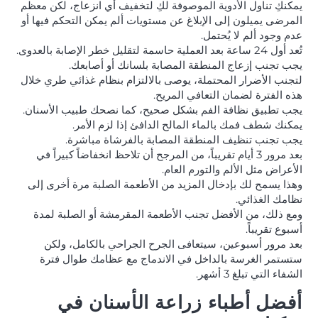
يمكنكِ تناول الأدوية الموصوفة لكِ لتخفيف أي انزعاج، لكن معظم
المرضى يميلون إلى الإبلاغ عن مستويات ألم يمكن التحكم فيها أو
عدم وجود ألم لا يُحتمل.
تُعد أول 24 ساعة بعد العملية حاسمة لتقليل خطر الإصابة بالعدوى.
يجب تجنب إزعاج المنطقة المصابة بلسانك أو أصابعك.
لتجنب الأضرار المحتملة، يوصى بالالتزام بنظام غذائي طري خلال
هذه الفترة لضمان التعافي المريح.
يجب تطبيق نظافة الفم بشكل صحيح، كما نصحك طبيب الأسنان.
يمكنك شطف فمك بالماء المالح الدافئ إذا لزم الأمر.
يجب تجنب تنظيف المنطقة المصابة بالفرشاة مباشرة.
بعد مرور 3 أيام تقريباً، من المرجح أن تلاحظ انخفاضاً كبيراً في
الأعراض مثل الألم والتورم العام.
وهذا يسمح لك بإدخال المزيد من الأطعمة الصلبة مرة أخرى إلى
نظامك الغذائي.
ومع ذلك، من الأفضل تجنب الأطعمة المقرمشة أو الصلبة لمدة
أسبوع تقريباً.
بعد مرور أسبوعين، سيتعافى الجرح الجراحي بالكامل، ولكن
ستستمر الغرسة بالداخل في الاندماج مع عظامك طوال فترة
الشفاء التي تبلغ 3 أشهر.
أفضل أطباء زراعة الأسنان في