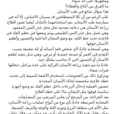
ومظهرها على حد سواء.
ما الفرق بين التاج والغطاء؟
هذا سؤال شائع في طب الأسنان.
على الرغم من أن كلا المصطلحين قد يسببان الالتباس، إلا أنه في
ممارسة طب الأسنان، يتم استخدامهما بالتبادل ليعنيا نفس العلاج.
زراعة الأسنان هي دعامة معدنية تحل محل جذر السن المفقود.
وهي تعمل مثل جذر السن الطبيعي ويتم وضعها في عظم الفك في
قاعدته تحت خط اللثة، مع وضع التيجان الداعمة والجسور وأطقم
الأسنان فوقها.
وهي تُستخدم عادةً لأي شخص فقد أسنانه أو لثة ضعيفة بسبب
التقدم في العمر أو صدمة جسدية أو مرض، وهي بديل مفيد لطقم
الأسنان أو الجسور التي لا تتناسب بشكل جيد.
عادةً ما يتم تنفيذ زراعة الأسنان التركية على عدة مراحل، تتخللها
فترات شفاء.
ويتراوح ذلك من الفحوصات باستخدام الأشعة السينية إلى تحديد
خطة علاجية مخصصة لحالة الأسنان المحددة.
تتضمن العملية إدخال الزرعات داخل عظم الفك ثم وضع أجهزة
مناسبة فوقها مثل التيجان بناءً على خطة العلاج.
بعد الجراحة، من المرجح أن يعاني المرضى من المضايقات
المعتادة المرتبطة عادةً بأي نوع من أنواع عمليات زراعة الأسنان،
مثل الألم في منطقة الزرع وتورم اللثة والوجه والنزيف البسيط.
يمكن تقليل هذه الآثار الجانبية إلى أدنى حد ممكن من خلال تناول