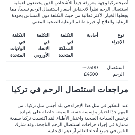
أصبحتتركيا وجهة معروفة جيداً للأشخاص الذين يخضعون لعملية
استئصال الرحم نظراً لانخفاض أسعار استئصال الرحم نسبياً، مما
يجعلها الخيار الأكثر فعالية من حيث التكلفة دون المساس بجودة
الرعاية والعلاج أو خبرة طاقم الرعاية الصحية المعني.
نوع
أحادية
التكلفة
التكلفة
التكلفة
الإجراء
في
في
في
المملكة
الاتحاد
الولايات
المتحدة
الأوروبي
المتحدة
استئصال
£3500-
الرحم
£4500
مراجعات استئصال الرحم في تركيا
عند التفكير في مثل هذا الإجراء في بلد أجنبي مثل تركيا ، من
المهم جدًا اختيار مؤسسة حسنة السمعة حاصلة على شهادة
ترخيص السياحة الصحية واختيار الأطباء. لقد اكتسبت تركيا سمعة
ممتازة في إجراء جراحات استئصال الرحم الناجحة، وقد شارك
الناس في جميع أنحاء العالم آراءهم الإيجابية.