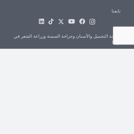
تابعنا
جراحة التجميل والأسنان وجراحة السمنة وزراعة الشعر في
تركيا
أبراج فولكارت، كولي أدليت ماه. ماناس بولف.
No:47/BK:20 D:2009 35535 بايراكلي/إزمير
+44 7418 347960
+90 544 852 45 26
info@clinicmono.com
جراحة تجميلية
عملية شد المؤخرة البرازيلية تركيا
تصغير الثدي تركيا