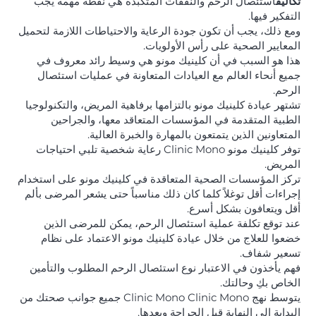
تكاليف
استئصال الرحم والنفقات المتكبدة هي نقطة مهمة يجب
التفكير فيها.
ومع ذلك، يجب أن تكون جودة الرعاية والاحتياطات اللازمة لتحميل
المعايير الصحية على رأس الأولويات.
هذا هو السبب في أن كلينيك مونو هي وسيط رائد معروف في
جميع أنحاء العالم مع العيادات المتعاونة في عمليات استئصال
الرحم.
تشتهر عيادة كلينيك مونو بالتزامها برفاهية المريض، والتكنولوجيا
الطبية المتقدمة في المؤسسات المتعاقد معها، والجراحين
المتعاونين الذين يتمتعون بالمهارة والخبرة العالية.
توفر كلينيك مونو Clinic Mono رعاية شخصية تلبي احتياجات
المريض.
تركز المؤسسات الصحية المتعاقدة في كلينيك مونو على استخدام
إجراءات أقل توغلاً كلما كان ذلك مناسباً حتى يشعر المرضى بألم
أقل ويتعافون بشكل أسرع.
عند توقع تكلفة عملية استئصال الرحم، يمكن للمرضى الذين
خضعوا للعلاج من خلال عيادة كلينيك مونو الاعتماد على نظام
تسعير شفاف.
فهم يأخذون في الاعتبار نوع استئصال الرحم المطلوب والتأمين
الخاص بكِ وحالتك.
يتوسط نهج Clinic Mono Clinic Mono جميع جوانب صحتك من
البداية إلى النهاية قبل الجراحة وبعدها.