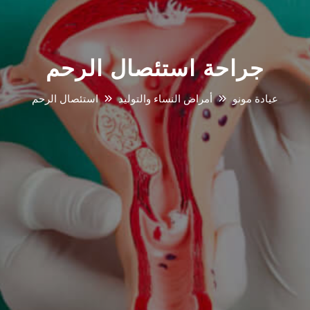
جراحة استئصال الرحم
عيادة مونو
أمراض النساء والتوليد
استئصال الرحم