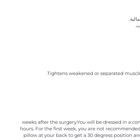
الية.
ت.
Tightens weakened or separated muscles
6 weeks after the surgery.You will be dressed in a co
hours. For the first week, you are not recommended t
pillow at your back to get a 30 degress position an