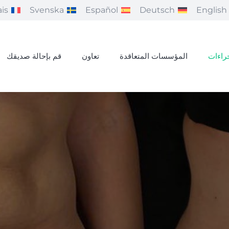
is
Svenska
Español
Deutsch
English
راءات
المؤسسات المتعاقدة
تعاون
قم بإحالة صديقك