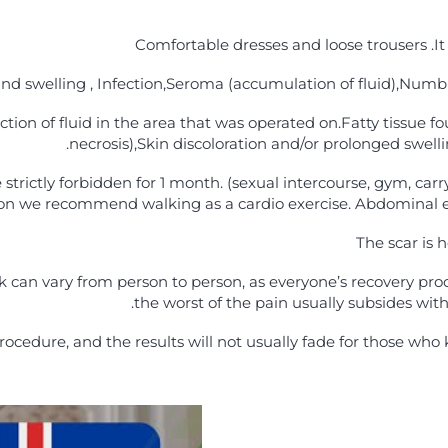
Comfortable dresses and loose trousers .It 
and swelling , Infection,Seroma (accumulation of fluid),Numb
ection of fluid in the area that was operated on.Fatty tissue f
necrosis),Skin discoloration and/or prolonged swel
strictly forbidden for 1 month. (sexual intercourse, gym, carry
tion we recommend walking as a cardio exercise. Abdominal e
The scar is 
k can vary from person to person, as everyone’s recovery proc
the worst of the pain usually subsides withi
edure, and the results will not usually fade for those who k