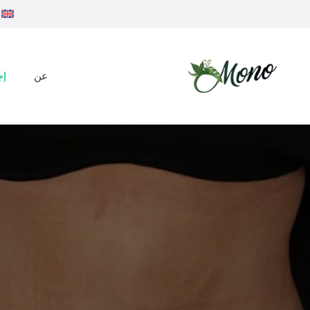
عن
إج