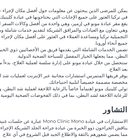
يمكن للمرضى الذين يبحثون عن معلومات حول أفضل مكان لإجراء عم
في تركيا العثور على جميع الإجابات التي يحتاجونها في عيادة كلينيك 
يقع مقر عيادة مونو في إزمير، وهي واحدة من أفضل وكالات السفر ا
وهي تتعاون مع العيادات والمرافق الشريكة لتقديم خدمات شاملة 
التجميلية تركيا ومساعدة العملاء في العثور على أفضل مكان لإجراء
جميع أنحاء أوروبا.
تضمن الخدمات الشاملة التي يقدمها فريق من الأخصائيين ذوي الخب
البطن، مما يجعلها الخيار المفضل للسياحة الصحية الدولية.
ستحصل من خلال عيادة مونو على إدارة سلسة لعملية العلاج، بدءاً م
بعد العلاج.
يوفر فريقها المتمرس استشارات مجانية عبر الإنترنت لعمليات شد ال
مخصصة مصممة خصيصاً لتلبية احتياجاتك.
تولي كلينيك مونو اهتماماً خاصاً بالرعاية اللاحقة لعملية شد البطن، 
للرعاية اللاحقة لشد البطن، بما في ذلك الفحوصات الصحية اليومية 
التشاور
الاستشارات في عيادة Mono Clinic Mono عبارة عن جلسات غنية بالمعلومات تهدف إلى إعطاء المرضى فهماً واضحاً لخيارات العلاج وما يمكن توقعه.
يناقش الجراحون ذوو الخبرة من عيادة جراحة الجلد الشريكة الإجراء
مما يضمن شعورهم بالثقة والاطلاع الجيد قبل الشروع في أي علاج.