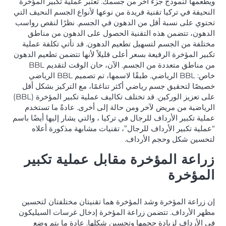
ويطعمها لنموذج جزء آخر من جسمك. تعتبر عملية تكبير المؤخرة
النحيفة في تركيا تقنية فريدة من نوعها لأنواع الجسم النحيف التي
تحتوي على نسبة أقل من الدهون في الجسم. نظرًا لنقص رواسب
الدهون، تتضمن هذه التقنية الحصول على الدهون من مناطق
مختلفة من الجسم لتسهيل تطعيم الدهون. قد تأتي تكلفة عملية
تكبير المؤخرة الرفيعة بسعر أعلى قليلاً لأنها تتضمن تطعيم الدهون
من مناطق متعددة من الجسم. الآن، حان الوقت لتقديم BBL
خاص: BBL الرياضي. طبقًا لاسمها، تم تصميم BBL الرياضي
خصيصًا لتحقيق جسم رياضي أكثر تناغمًا، مع التركيز بشكل أقل
على تعزيز الوركين. قد تختلف تكاليف عملية تكبير المؤخرة (BBL)
الرياضية من مريض لآخر ومن حالة إلى أخرى. عادةً ما تستخدم
عملية تكبير الأرداف للرجال في تركيا ، والتي يشار إليها أيضًا باسم
“عملية تكبير الأرداف للرجال”، تقنيات مشابهة مذكورة أعلاه
لتحسين شكل وحجم الأرداف.
زراعة المؤخرة مقابل عملية تكبير
المؤخرة
إن زراعة المؤخرة وشد المؤخرة هما تقنيتان مختلفتان لتحسين
مظهر الأرداف. تتضمن زراعة المؤخرة إدخال غرسات السيليكون
في الأرداف لزيادة حجمها وتحسين شكلها. عادة ما يتم وضع