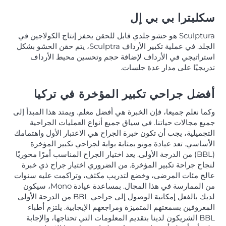
سكلبترا بي بي إل
Sculptura هو حشو جلدي قابل للحقن يحفز إنتاج الكولاجين في
الجلد. في عملية تكبير الأرداف Sculptra، يتم حقن الحشو بشكل
استراتيجي في الأرداف لإضافة حجم وتحسين محيط الأرداف
تدريجيًا على مدار عدة جلسات.
أفضل جراحي تكبير المؤخرة في تركيا
وكما نعلم جميعا، فإن الخبرة هي أفضل معلم. ويمتد هذا المبدأ إلى
جميع مجالات حياتنا. في سياق جميع أنواع العمليات الجراحية
التجميلية، يجب أن تكون خبرة الجراح هي الاعتبار الأول واهتمامك
الأساسي. تعد عيادة مونو بمثابة بوابة لجراحي تكبير المؤخرة
(BBL) من الدرجة الأولى. يعد اختيار الجراح المناسب أمرًا محوريًا
لنجاح جراحة تكبير المؤخرة. من الضروري اختيار جراح ذي خبرة
عالج مئات المرضى، وخضع لتدريب مكثف، وتراكمت عليه سنوات
من الممارسة في هذا المجال. بمساعدة عيادة Mono، سيكون
لديك بالفعل إمكانية الوصول إلى جراحي BBL من الدرجة الأولى
المعروفين بسمعتهم المتميزة ومراجعهم الإيجابية. يلتزم أطباء
BBL الشريكون لدينا بتقديم المعلومات التي تحتاجها، والإجابة