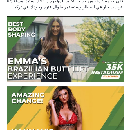
على حزمة كاملة من جراحة تكبير المؤخرة (BBL). ستبدأ مساعدتنا
بترحيب حار في المطار وستستمر طوال فترة وجودك في تركيا .