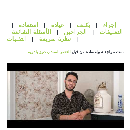
إجراء
|
يكلف
|
عيادة
|
استعادة
|
التعليقات
|
الجراحين
|
الأسئلة الشائعة
|
نظرة سريعة
|
التقنيات
تمت مراجعته واعتماده من قبل
العضو المنتدب دنيز يلدريم