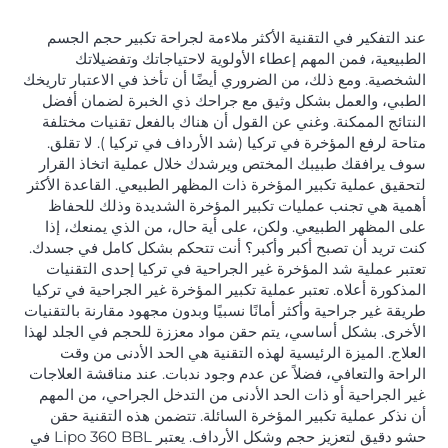
عند التفكير في التقنية الأكثر ملاءمة لجراحة تكبير حجم الجسم
الطبيعية، فمن المهم إعطاء الأولوية لاحتياجاتك وتفضيلاتك
الشخصية. ومع ذلك، من الضروري أيضًا أن تأخذ في الاعتبار تاريخك
الطبي، والعمل بشكل وثيق مع جراحك ذي الخبرة لضمان أفضل
النتائج الممكنة. وغني عن القول أن هناك بالفعل تقنيات مختلفة
متاحة لرفع المؤخرة في تركيا (شد الأرداف في تركيا ). لا تقلق.
سوف يرافقك طبيبك المختص ويرشدك خلال عملية اتخاذ القرار
لتحقيق عملية تكبير المؤخرة ذات المظهر الطبيعي. القاعدة الأكثر
أهمية هي تجنب عمليات تكبير المؤخرة الشديدة وذلك للحفاظ
على المظهر الطبيعي. ولكن، على أية حال، من الذي يمنعك، إذا
كنت تريد أن تصبح أكبر وأكبر؟ أنت تتحكم بشكل كامل في جسدك.
تعتبر عملية شد المؤخرة غير الجراحية في تركيا إحدى التقنيات
المذكورة أعلاه. تعتبر عملية تكبير المؤخرة غير الجراحية في تركيا
طريقة غير جراحية وأكثر أمانًا نسبيًا وبدون مجهود مقارنة بالتقنيات
الأخرى. بشكل أساسي، يتم حقن مواد معززة للحجم في الجلد لهذا
العلاج. الميزة الرئيسية لهذه التقنية هي الحد الأدنى من وقت
الراحة والتعافي، فضلاً عن عدم وجود ندبات. عند مناقشة العلاجات
غير الجراحية أو ذات الحد الأدنى من التدخل الجراحي، من المهم
أن نذكر عملية تكبير المؤخرة السائلة. تتضمن هذه التقنية حقن
حشو دقيق لتعزيز حجم وشكل الأرداف. يعتبر Lipo 360 BBL في