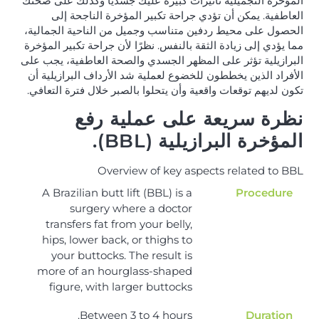
المؤخرة التجميلية تأثيرات كبيرة عليك جسديًا وكذلك على صحتك
العاطفية. يمكن أن تؤدي جراحة تكبير المؤخرة الناجحة إلى
الحصول على محيط ردفين متناسب وجميل من الناحية الجمالية،
مما يؤدي إلى زيادة الثقة بالنفس. نظرًا لأن جراحة تكبير المؤخرة
البرازيلية تؤثر على المظهر الجسدي والصحة العاطفية، يجب على
الأفراد الذين يخططون للخضوع لعملية شد الأرداف البرازيلية أن
تكون لديهم توقعات واقعية وأن يتحلوا بالصبر خلال فترة التعافي.
نظرة سريعة على عملية رفع
المؤخرة البرازيلية (BBL).
Overview of key aspects related to BBL
A Brazilian butt lift (BBL) is a
Procedure
surgery where a doctor
transfers fat from your belly,
hips, lower back, or thighs to
your buttocks. The result is
more of an hourglass-shaped
figure, with larger buttocks
Between 3 to 4 hours.
Duration