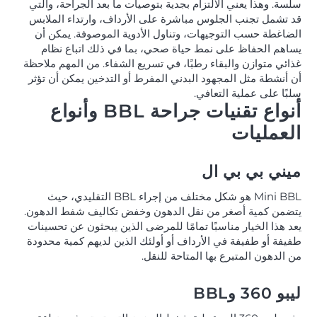
سلسة. وهذا يعني الالتزام بجدية بتوصيات ما بعد الجراحة، والتي
قد تشمل تجنب الجلوس مباشرة على الأرداف، وارتداء الملابس
الضاغطة حسب التوجيهات، وتناول الأدوية الموصوفة. يمكن أن
يساهم الحفاظ على نمط حياة صحي، بما في ذلك اتباع نظام
غذائي متوازن والبقاء رطبًا، في تسريع الشفاء. من المهم ملاحظة
أن أنشطة مثل المجهود البدني المفرط أو التدخين يمكن أن تؤثر
سلبًا على عملية التعافي.
أنواع تقنيات جراحة BBL وأنواع
العمليات
ميني بي بي ال
Mini BBL هو شكل مختلف من إجراء BBL التقليدي، حيث
يتضمن كمية أصغر من نقل الدهون وخفض تكاليف شفط الدهون.
يعد هذا الخيار مناسبًا تمامًا للمرضى الذين يبحثون عن تحسينات
طفيفة أو طفيفة في الأرداف أو أولئك الذين لديهم كمية محدودة
من الدهون المتبرع بها المتاحة للنقل.
ليبو 360 وBBL