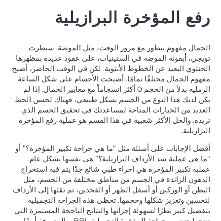
رفع المؤخرة البرازيلية
الجمال مفهوم يتطور مع مرور الوقت، مثل الموضة. سيطرت
تويجي، أيقونة الموضة في الستينيات، على عقود عديدة بمظهرها
الخنثوي البعيد عن الخطوط الأنثوية. لكن في الوقت الحاضر، أصبح
مفهوم الجمال مختلفًا تمامًا. أصبحت الأجسام على شكل الساعة
الرملية بدلاً من الحجم 0 أكثر انسجاماً مع معايير الجمال. إذا لم
يكن لديك هذا النوع من الجسم بشكل طبيعي، فهناك لحسن الحظ
العديد من الخيارات المتاحة لمساعدتك في تحقيق الجسم الذي
تريده. والحل الأكثر شعبية في هذا القسم هو عملية رفع المؤخرة
البرازيلية.
أفضل الإجابات على أسئلة مثل “ما هي جراحة تكبير المؤخرة؟” أو
“ما هي عملية شد الأرداف البرازيلية؟” هي نفسها بشكل عام.
عملية تكبير المؤخرة هي إجراء طبي شائع جدًا يتم فيه استخراج
الدهون الزائدة في الجسم من مناطق مختلفة من الجسم، مثل
البطن أو الوركين أو أسفل الظهر أو الفخذين، ثم نقلها إلى الأرداف
لتحسين وتعزيز شكلها وحجمها. تحظى هذه الجراحة التجميلية
بتفضيل كبير نظرًا لسهولة إجرائها والنتائج الناجحة المستمرة التي
تنتجها. تتضمن جراحة المؤخرة التجميلية BBL، والمعروفة أيضًا