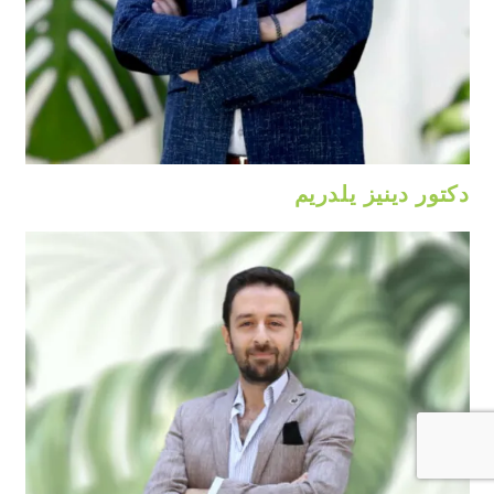
دكتور دينيز يلدريم