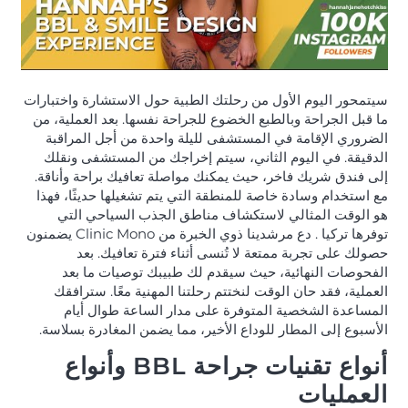
سيتمحور اليوم الأول من رحلتك الطبية حول الاستشارة واختبارات
ما قبل الجراحة وبالطبع الخضوع للجراحة نفسها. بعد العملية، من
الضروري الإقامة في المستشفى لليلة واحدة من أجل المراقبة
الدقيقة. في اليوم الثاني، سيتم إخراجك من المستشفى ونقلك
إلى فندق شريك فاخر، حيث يمكنك مواصلة تعافيك براحة وأناقة.
مع استخدام وسادة خاصة للمنطقة التي يتم تشغيلها حديثًا، فهذا
هو الوقت المثالي لاستكشاف مناطق الجذب السياحي التي
توفرها تركيا . دع مرشدينا ذوي الخبرة من Clinic Mono يضمنون
حصولك على تجربة ممتعة لا تُنسى أثناء فترة تعافيك. بعد
الفحوصات النهائية، حيث سيقدم لك طبيبك توصيات ما بعد
العملية، فقد حان الوقت لنختتم رحلتنا المهنية معًا. سترافقك
المساعدة الشخصية المتوفرة على مدار الساعة طوال أيام
الأسبوع إلى المطار للوداع الأخير، مما يضمن المغادرة بسلاسة.
أنواع تقنيات جراحة BBL وأنواع
العمليات