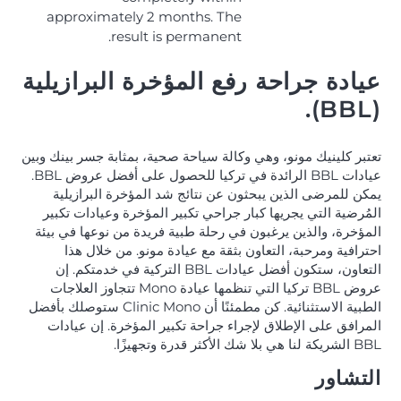
approximately 2 months. The
result is permanent.
عيادة جراحة رفع المؤخرة البرازيلية
(BBL).
تعتبر كلينيك مونو، وهي وكالة سياحة صحية، بمثابة جسر بينك وبين
عيادات BBL الرائدة في تركيا للحصول على أفضل عروض BBL.
يمكن للمرضى الذين يبحثون عن نتائج شد المؤخرة البرازيلية
المُرضية التي يجريها كبار جراحي تكبير المؤخرة وعيادات تكبير
المؤخرة، والذين يرغبون في رحلة طبية فريدة من نوعها في بيئة
احترافية ومرحبة، التعاون بثقة مع عيادة مونو. من خلال هذا
التعاون، ستكون أفضل عيادات BBL التركية في خدمتكم. إن
عروض BBL تركيا التي تنظمها عيادة Mono تتجاوز العلاجات
الطبية الاستثنائية. كن مطمئنًا أن Clinic Mono ستوصلك بأفضل
المرافق على الإطلاق لإجراء جراحة تكبير المؤخرة. إن عيادات
BBL الشريكة لنا هي بلا شك الأكثر قدرة وتجهيزًا.
التشاور