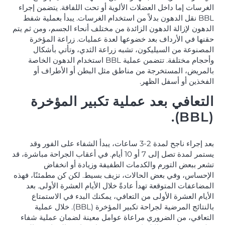
الغرسات إما داخل العضلات الألوية أو تحت اللفافة. يتضمن إجراء
BBL نقل الدهون بدلاً من استخدام الغرسات. يبدأ بعملية شفط
الدهون لإزالة الدهون الزائدة من مختلف أنحاء الجسم، ومن ثم يتم
حقنها في الأرداف بعد خضوعها لعدة عمليات. زراعة المؤخرة
المصنوعة من السيليكون، تشبه زراعة الثدي، وتأتي بأشكال
وأحجام مختلفة. تتضمن عملية BBL استخدام الدهون الخاصة
بالمريض، المستخرجة من مناطق مثل البطن أو الأطراف أو
الفخذين أو أسفل الظهر.
التعافي بعد عملية تكبير المؤخرة
(BBL).
بعد إجراء ناجح لمدة 2-3 ساعات، يبدأ الشفاء على الفور وقد
يستمر لمدة تصل إلى 7 أو 10 أيام. في أعقاب الجراحة مباشرة، قد
تشعر ببعض التورم والكدمات الطفيفة وزيادة أو انخفاض
الإحساس، وفي بعض الحالات، نزيف بسيط. لكن كن مطمئنًا، فهذه
المضاعفات المتوقعة تهدأ عادةً خلال الأيام العشرة الأولى. بعد
الأيام العشرة الأولى من التعافي، يمكنك البدء في الاستمتاع
بالنتائج المرضية لجراحة تكبير المؤخرة (BBL). خلال عملية
التعافي، من الضروري مراعاة عوامل معينة لضمان عملية شفاء