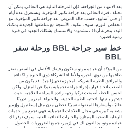
بعد الانتهاء من الجراحة، فإن المرحلة التالية هي التعافي. يمكن أن
تختلف فترة التعافي بعد جراحة تكبير المؤخرة، وتستغرق عدة أيام
أو حتى أسابيع، حسب حالة المريض. بعد جراحة تكبير المؤخرة، مع
انخفاض التورم، سوف تتكيف الأنسجة مع مناطقها الجديدة. يمكنك
البدء بتجربة أرداف مشدودة والاستمتاع بشكلك الجديد في فترة
زمنية قصيرة.
خط سير جراحة BBL ورحلة سفر
BBL
من المؤكد أن عيادة مونو ستكون رفيقك الأفضل في السفر بفضل
طاقمها من ذوي الخبرة والأطباء الشركاء ذوي الخبرة والكفاءة
والمرافق الطبية الشريكة المجهزة تجهيزًا جيدًا. قد يكون من
الصعب اتخاذ قرار بإجراء جراحة تجميلية بعيدًا عن المنزل، ولكن
لحسن الحظ، أصبحت تركيا وجهة رائدة للسياحة العلاجية، حيث
تشتهر ببنيتها التحتية الطبية الحديثة، والخبراء المدربين تدريبًا
عاليًا، وأسعارها المعقولة نسبيًا. تحظى مدن مثل إسطنبول وإزمير
بشعبية كبيرة في مجال العلاجات التجميلية. فهي تجمع بين خدمات
الرعاية الصحية الممتازة والخبرات الثقافية الغنية. سوف توفر لك
عيادة مونو، يد العون لك في إزمير، جميع الضروريات للحصول