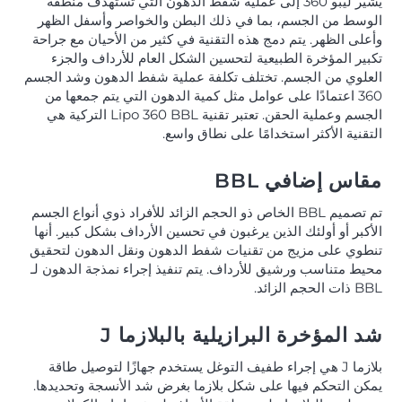
يشير ليبو 360 إلى عملية شفط الدهون التي تستهدف منطقة
الوسط من الجسم، بما في ذلك البطن والخواصر وأسفل الظهر
وأعلى الظهر. يتم دمج هذه التقنية في كثير من الأحيان مع جراحة
تكبير المؤخرة الطبيعية لتحسين الشكل العام للأرداف والجزء
العلوي من الجسم. تختلف تكلفة عملية شفط الدهون وشد الجسم
360 اعتمادًا على عوامل مثل كمية الدهون التي يتم جمعها من
الجسم وعملية الحقن. تعتبر تقنية Lipo 360 BBL التركية هي
التقنية الأكثر استخدامًا على نطاق واسع.
مقاس إضافي BBL
تم تصميم BBL الخاص ذو الحجم الزائد للأفراد ذوي أنواع الجسم
الأكبر أو أولئك الذين يرغبون في تحسين الأرداف بشكل كبير. أنها
تنطوي على مزيج من تقنيات شفط الدهون ونقل الدهون لتحقيق
محيط متناسب ورشيق للأرداف. يتم تنفيذ إجراء نمذجة الدهون لـ
BBL ذات الحجم الزائد.
شد المؤخرة البرازيلية بالبلازما J
بلازما J هي إجراء طفيف التوغل يستخدم جهازًا لتوصيل طاقة
يمكن التحكم فيها على شكل بلازما بغرض شد الأنسجة وتحديدها.