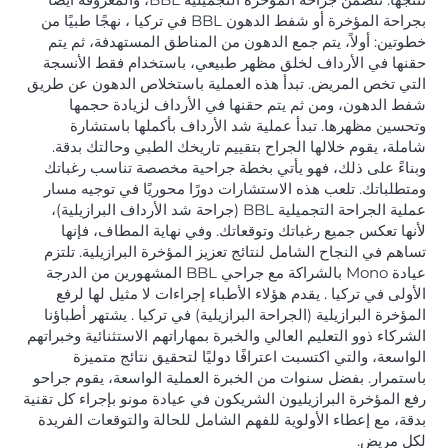
بجراحة المؤخرة أو شفط الدهون BBL في تركيا ، نهجًا طبيًا من
خطوتين: أولاً، يتم جمع الدهون من المناطق المستهدفة، ثم يتم
حقنها في الأرداف لخلق مظهر طبيعي، باستخدام فقط الأنسجة
التي تخص المريض. تبدأ هذه العملية باستخلاص الدهون عن طريق
شفط الدهون، ومن ثم يتم حقنها في الأرداف لزيادة حجمها
وتحسين مظهرها. تبدأ عملية شد الأرداف بأكملها باستشارة
شاملة، يقوم خلالها الجراح بتقييم تاريخك الطبي وحالتك بدقة.
وبناءً على ذلك، فهو يأتي بخطة جراحية مخصصة تناسب رغباتك
ومتطلباتك. تلعب هذه الاستشارات دورًا محوريًا في توجيه مسار
عملية الجراحة التجميلية BBL (جراحة شد الأرداف البرازيلية)،
لأنها تعكس جميع رغباتك وتوقعاتك. وفي نهاية المطاف، فإنها
تساهم في النجاح الشامل لنتائج تعزيز المؤخرة البرازيلية. تلتزم
عيادة Mono بالشراكة مع جراحي BBL المشهورين من الدرجة
الأولى في تركيا . يقدم هؤلاء الأطباء إجراءات لا مثيل لها لرفع
المؤخرة البرازيلية (الجراحة البرازيلية) في تركيا . يشتهر أطباؤنا
الشركاء ذوو التعليم العالي والخبرة بمهاراتهم الاستثنائية وخبراتهم
الواسعة، والتي اكتسبت اعترافًا دوليًا لتحقيق نتائج متميزة
باستمرار. بفضل سنوات من الخبرة العملية الواسعة، يقوم جراحو
رفع المؤخرة البرازيليون الشريكون في عيادة مونو بإجراء كل تقنية
بدقة، مع إعطاء الأولوية للفهم الشامل للحالة والتوقعات الفريدة
لكل مريض.