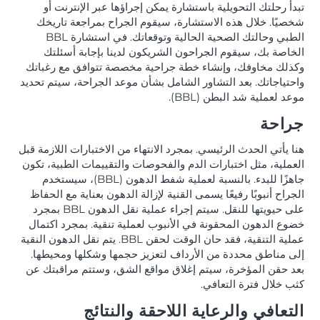
تبدأ رحلتك التحويلية باستشارة يمكن إجراؤها عبر الإنترنت أو
شخصيًا. خلال هذه الاستشارة، سيقوم الجراح بمراجعة تاريخك
الطبي وحالتك الصحية الحالية وتوقعاتك. في استشارة BBL
الخاصة بك، سيقوم الجراحون الشريكون لدينا بإجابة أسئلتك
وكذلك مخاوفك، وإنشاء خطة جراحية مخصصة تتوافق مع رغباتك
واحتياجاتك. بعد التشاور الشامل بشأن موعد الجراحة، سيتم تحديد
موعد لعملية شد البطن (BBL).
جراحة
هنا يأتي الحدث الرئيسي. بمجرد الانتهاء من الاختبارات اللازمة قبل
العملية، مثل اختبارات الدم والفحوصات والتقييمات الطبية، تكون
جاهزًا للبدء. بالنسبة لعملية شفط الدهون (BBL)، سيستخدم
الجراح أنبوبًا رفيعًا يسمى القنية لإزالة الدهون بعناية مع الحفاظ
على حيويتها للنقل. سيتم إجراء عملية نقل الدهون BBL بمجرد
خضوع الدهون المحقونة في الأنبوب لعملية تنقية. بمجرد اكتمال
عملية التنقية، فقد حان الوقت لحقن BBL. يتم نقل الدهون النقية
إلى مناطق محددة من الأرداف لتعزيز حجمها وشكلها ومحيطها.
بعد حقن المؤخرة، سيتم إغلاق مواقع الشق، وستتم مراقبتك عن
كثب خلال فترة التعافي.
التعافي والرعاية اللاحقة والنتائج