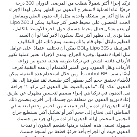
تركيا إجراءً أكثر شمولاً يتطلب من المرضى الدوران 360 درجة
حرفيًا أثناء العملية لاستخراج الدهون من الظهر. يمكن لهذا الإجراء
أن يعالج أكثر من مشكلة واحدة، مثل إزالة دهون البطن ومقابض
الحب، للحصول على محيط خصر أكثر جمالية. يمكن لـ Lipo 360
أن ينعم بشكل فعال محيط جسمك حول الجزء الأوسط بالكامل،
مما يؤدي إلى مظهر أكثر نحتًا. سيكون الأمر كما لو أن السيد
العظيم مايكل أنجلو قام بذلك بنفسه. ومع ذلك، فإن التكاليف
المرتبطة بـ Lipo 365 وBBL يمكن أن تختلف اعتمادًا على عوامل
مثل العيادة نفسها، وخبرة الجراح، ومدى الإجراء. تعتبر عملية تكبير
الأرداف فائقة الشحن في تركيا طريقة هجينة تجمع بين زراعة
الأرداف ونقل الدهون. ومن المثير للاهتمام أن هذه التقنية تُعرف
أيضًا باسم İstanbul BBL. ومن خلال استخدام هذه التقنية، يمكن
للأطباء تحقيق حجم أكبر بمظهر أكثر طبيعية. لقد تطرقنا إلى نقل
الدهون أعلاه. إذًا، “ما هو بالضبط نقل الدهون في تركيا ؟” جراحة
نقل الدهون في تركيا هي إجراء مصمم لتحسين مظهرك عن طريق
إعادة توزيع الدهون من منطقة من جسمك إلى أخرى. يتضمن ذلك
إزالة الدهون الزائدة من أجزاء معينة من الجسم وحقنها بعناية في
المناطق التي تحتاج إلى حجم أكبر أو تشكيل أكبر. يستطيع جراح
التجميل المختص إزالة الدهون الزائدة من أي جزء من جسمك
بسهولة. تسمى هذه العملية برمتها بتطعيم الدهون أو نمذجة
الدهون حيث أن الجراح يأخذ حرفيًا قطعة من أنسجة جسمك