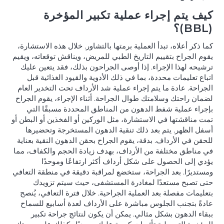
كيف يتم إجراء عملية تكبير المؤخرة
(BBL)؟
كما ذكر أعلاه، تبدأ العملية برمتها بالتشاور. خلال هذه الاستشارة،
يقوم الجراح بتقييم التاريخ الطبي للمريض، ويناقش توقعاته، ويقيم
ترشيحه لهذا الإجراء. إذا أوصى الجراحون بذلك، فقد يتعين عليك
اتباع تعليمات محددة، بما في ذلك الأدوية والقيود الغذائية قبل
الجراحة. عادة ما يتم إجراء عملية شد الأرداف تحت التخدير العام
لضمان راحتك وسلامتك طوال الجراحة. أثناء الإجراء، يقوم الجراح
بإجراء عملية شفط الدهون من المناطق المحددة مسبقًا التي
تمت مناقشتها في الاستشارة، مثل الوركين أو الفخذين أو البطن أو
أسفل الظهر. يتم بعد ذلك تنقية الدهون المستخرجة وتحضيرها
للحقن في الأرداف. بدقة، يقوم الجراح بحقن الدهون النقية بعناية
في مناطق مختلفة من الأرداف، بهدف زيادة الحجم والكفاف، مما
يؤدي إلى الحصول على شكل أرداف أكثر ارتفاعًا وموحدًا
ومستديرًا. بعد الجراحة، ستخضع لمراقبة دقيقة في منطقة التعافي
حتى تصبح مستعدًا لمغادرة المستشفى، حيث سيتم تزويدك
بتعليمات مفصلة بعد العملية الجراحية. خلال فترة التعافي، يُنصح
عادةً بتجنب الجلوس مباشرة على الأرداف لعدة أسابيع للسماح
ببقاء الدهون بشكل مثالي. يمكن أن يكون لنتائج جراحة تكبير