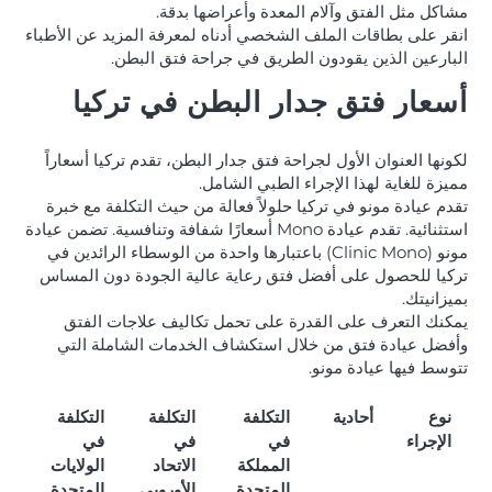
مشاكل مثل الفتق وآلام المعدة وأعراضها بدقة.
انقر على بطاقات الملف الشخصي أدناه لمعرفة المزيد عن الأطباء
البارعين الذين يقودون الطريق في جراحة فتق البطن.
أسعار فتق جدار البطن في تركيا
لكونها العنوان الأول لجراحة فتق جدار البطن، تقدم تركيا أسعاراً
مميزة للغاية لهذا الإجراء الطبي الشامل.
تقدم عيادة مونو في تركيا حلولاً فعالة من حيث التكلفة مع خبرة
استثنائية. تقدم عيادة Mono أسعارًا شفافة وتنافسية. تضمن عيادة
مونو (Clinic Mono) باعتبارها واحدة من الوسطاء الرائدين في
تركيا للحصول على أفضل فتق رعاية عالية الجودة دون المساس
بميزانيتك.
يمكنك التعرف على القدرة على تحمل تكاليف علاجات الفتق
وأفضل عيادة فتق من خلال استكشاف الخدمات الشاملة التي
تتوسط فيها عيادة مونو.
نوع
أحادية
التكلفة
التكلفة
التكلفة
الإجراء
في
في
في
المملكة
الاتحاد
الولايات
المتحدة
الأوروبي
المتحدة