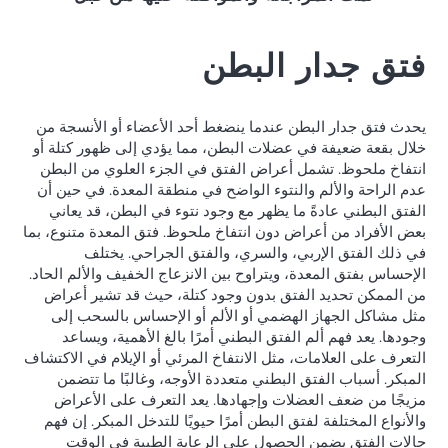
فتق جدار البطن
يحدث فتق جدار البطن عندما ينضغط أحد الأعضاء أو الأنسجة من
خلال بقعة ضعيفة في عضلات البطن، مما يؤدي إلى ظهور كتلة أو
انتفاخ ملحوظ. تشمل أعراض الفتق في الجزء العلوي من البطن
عدم الراحة والألم والنتوء الواضح في منطقة المعدة. في حين أن
الفتق البطني عادةً ما يظهر مع وجود نتوء في البطن، قد يعاني
بعض الأفراد من أعراض دون انتفاخ ملحوظ. فتق المعدة متنوع، بما
في ذلك الفتق الإربي، والسري، والفتق الجراحي. يختلف
الإحساس بفتق المعدة، ويتراوح بين الانزعاج الخفيف والألم الحاد.
من الممكن تحديد الفتق بدون وجود كتلة، حيث قد تشير أعراض
مثل مشاكل الجهاز الهضمي أو الألم أو الإحساس بالسحب إلى
وجودها. يعد فهم ألم الفتق البطني أمرًا بالغ الأهمية، ويساعد
التعرف على العلامات، مثل الانتفاخ المرئي أو الإيلام في الاكتشاف
المبكر. أسباب الفتق البطني متعددة الأوجه، وغالبًا ما تتضمن
مزيجًا من ضعف العضلات وإجهادها. يعد التعرف على الأعراض
والأنواع المختلفة لفتق البطن أمرًا حيويًا للتدخل المبكر. إن فهم
حالات الفتق يضمن الحصول على الرعاية الطبية في الوقت