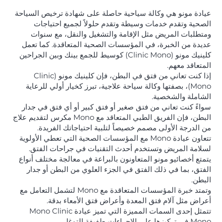
عيادة مونو هي وكالة سياحية حاصلة على شهادة ترخيص السياحة
الصحية وتقدم خدمات وسيطة وتقدم حلولاً لجميع احتياجات
ومتطلبات المريض مثل الإقامة والتشغيل والنقل، مع سنوات
عديدة من الخبرة، في المؤسسات الصحية المتعاقدة. كما تعمل
كلينيك مونو (Clinic Mono) كوسيط للجمع بينك وبين الجراحين
المتعاقد معهم.
إذا كنت تعاني من فتق في البطن، فإن كلينيك مونو (Clinic
Mono)، بصفتها وكالة سياحة علاجية، تبرز كخيار أولي للرعاية
الشاملة والشخصية.
سواءً كنت تعاني من فتق صغير أو فتق كبير أو أي فتق في جدار
البطن، فإن الفريق الطبي المتعاقد مع Mono مكرس لتقديم علاج
من الدرجة الأولى مصمم خصيصاً لتلبية احتياجاتك الفريدة.
تتعاون عيادة Mono مع المؤسسات الصحية التي تعطي الأولوية
لسلامة المريض وتستخدم أحدث التقنيات في جراحات الفتق.
يتمتع أخصائيو مونو المتعاونون بالبراعة في معالجة مختلف أنواع
الفتق، بما في ذلك الفتق في الجزء العلوي من البطن أو جدار
البطن.
وتمتد خبرة المؤسسات المتعاقدة مع Mono لتشمل التعامل مع
أعراض مثل آلام فتق المعدة وأعراض فتق الأمعاء بدقة.
تتمثل إحدى السمات المميزة التي تميز عيادة Mono Clinic
Mono في تركيزها على الإجراءات طفيفة التوغل.