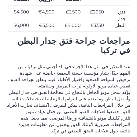
فتق
£2950
£3,500
€4,500
$4,500
جدار
-
-
-
-
البطن
£3350
£4,000
€5,500
$6,000
مراجعات جراحة فتق جدار البطن
في تركيا
عند التفكير في مثل هذا الإجراء في بلد أجنبي مثل تركيا ، من
المهم جدًا اختيار مؤسسة حسنة السمعة حاصلة على شهادة
ترخيص السياحة الصحية واختيار الأطباء.
فيما يتعلق بجراحة الفتق،
تعطي عيادة مونو الأولوية لراحة المريض وسلامته.
يؤكد سجل مونو الحافل بالنجاح في معالجة الفتق في جدار البطن
وأسفل البطن وما بعده على التزامها بالرعاية الصحية الاستثنائية.
من خلال المراجعات الثاقبة، يمكن للمرضى اكتشاف تجارب الأفراد
الذين خضعوا لعلاجات الفتق البطني من خلال عيادة مونو.
تلتزم كلينيك مونو بالشفافية ورضا المرضى، مما يجعل هذه
المراجعات ضرورية لأولئك الذين يبحثون عن معلومات جديرة
بالثقة حول علاجات الفتق البطني في تركيا.