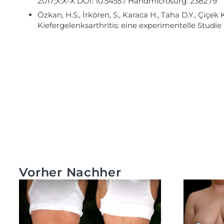
2017;X:X-X DOI: 10.5455 / Handmicrosurg. 238279
Özkan, H.S., İrkören, S., Karaca H., Taha D.Y., Çiç
Kiefergelenksarthritis: eine experimentelle Studie
Vorher Nachher