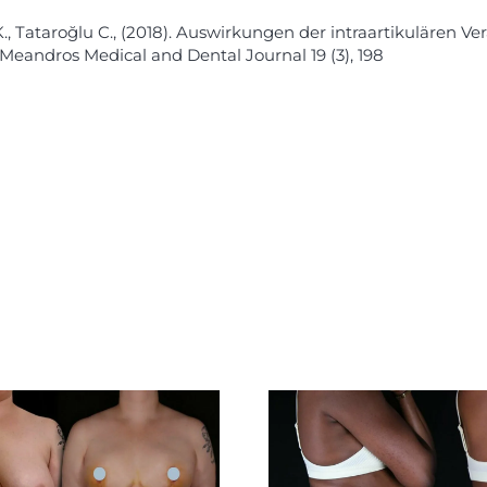
ek K., Tataroğlu C., (2018). Auswirkungen der intraartikuläre
 Meandros Medical and Dental Journal 19 (3), 198