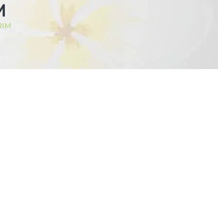
M
RIM