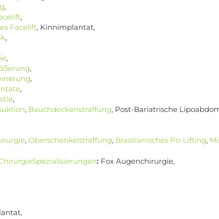
ng
,
acelift
,
es Facelift
, Kinnimplantat,
ik
,
ie
,
rößerung
,
einerung
,
ntate
,
tie
,
suktion
,
Bauchdeckenstraffung
, Post-Bariatrische Lipoabdom
irurgie
,
Oberschenkelstraffung
,
Brasilianisches Po-Lifting
,
M
ChirurgieSpezialisierungen
:
Fox Augenchirurgie,
antat,