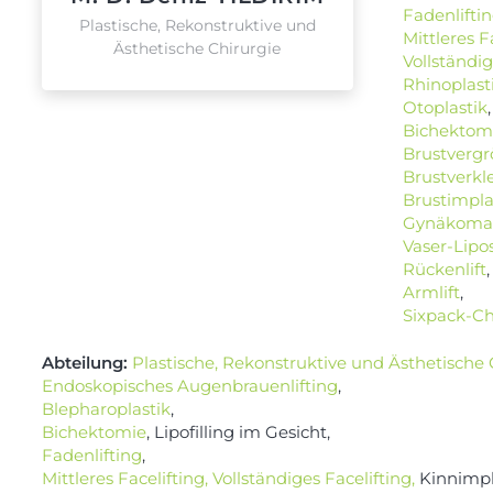
Fadenlifti
Plastische, Rekonstruktive und
Mittleres F
Ästhetische Chirurgie
Vollständig
Rhinoplast
Otoplastik
,
Bichektom
Brustverg
Brustverkl
Brustimpla
Gynäkomas
Vaser-Lipo
Rückenlift
,
Armlift
,
Sixpack-Ch
Abteilung:
Plastische, Rekonstruktive und Ästhetische 
Endoskopisches Augenbrauenlifting
,
Blepharoplastik
,
Bichektomie
, Lipofilling im Gesicht,
Fadenlifting
,
Mittleres Facelifting, Vollständiges Facelifting,
Kinnimpl