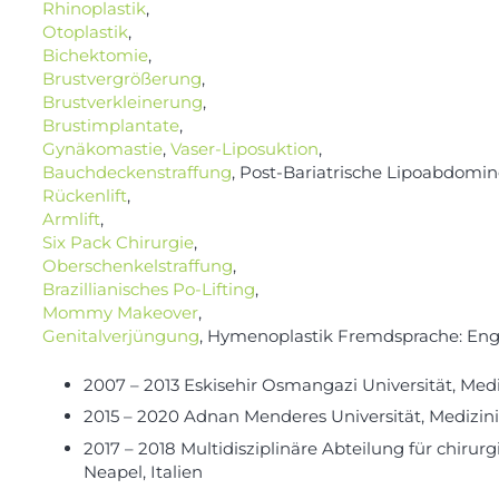
Rhinoplastik
,
Otoplastik
,
Bichektomie
,
Brustvergrößerung
,
Brustverkleinerung
,
Brustimplantate
,
Gynäkomastie
,
Vaser-Liposuktion
,
Bauchdeckenstraffung
, Post-Bariatrische Lipoabdomino
Rückenlift
,
Armlift
,
Six Pack Chirurgie
,
Oberschenkelstraffung
,
Brazillianisches Po-Lifting
,
Mommy Makeover
,
Genitalverjüngung
, Hymenoplastik Fremdsprache: Eng
2007 – 2013 Eskisehir Osmangazi Universität, Medi
2015 – 2020 Adnan Menderes Universität, Medizin
2017 – 2018 Multidisziplinäre Abteilung für chiru
Neapel, Italien