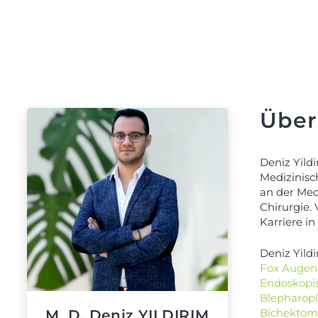
Über
Deniz Yild
Medizinisc
an der Med
Chirurgie. 
Karriere in
Deniz Yildi
Fox Augen
Endoskopis
Blepharopl
Bichektom
M. D. Deniz YILDIRIM