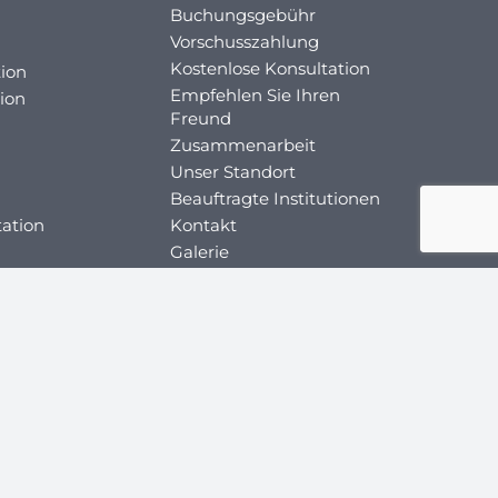
Buchungsgebühr
Vorschusszahlung
Kostenlose Konsultation
ion
Empfehlen Sie Ihren
ion
Freund
Zusammenarbeit
Unser Standort
Beauftragte Institutionen
tation
Kontakt
Galerie
Über
Blog
en
ei