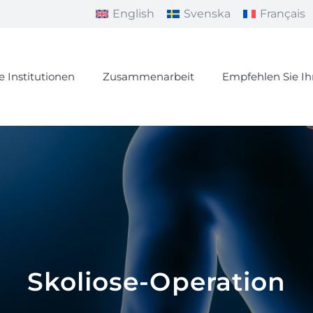
English
Svenska
Français
e Institutionen
Zusammenarbeit
Empfehlen Sie I
Skoliose-Operation