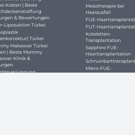
ei Kosten | Beste
Mesotherapie bei
chdeckenstraffung
Haarausfall
rurgen & Bewertungen
FUE-Haartransplantat
r-Liposuktion Türkei
FUT-Haartransplantat
oplastik
Koteletten-
enkorrektur) Türkei
Transplantation
my Makeover Türkei
Sapphire FUE-
ten | Beste Mommy
Haartransplantation
over Klinik &
Schnurrbarttransplan
rurgen
Mikro-FUE-
ichtsverjüngung
Haartransplantation
lastik Türkei
äkomastie Türkei
svergrößerung Türkei
Kosmetische
talverjüngung
Zahnchirurgie
Zahnkronen Türkei
Kosten | Porzellan &
ositaschirurgie
Zirkonium Zahnkron
nballon in der Türkei
Zahnimplantate Türk