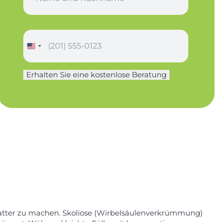
m
e
*
T
e
l
e
Erhalten Sie eine kostenlose Beratung
f
o
n
*
glatter zu machen. Skoliose (Wirbelsäulenverkrümmung)