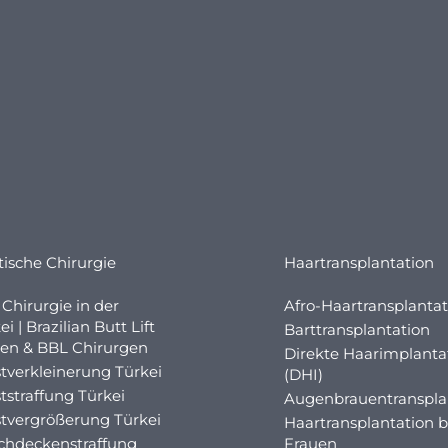
tische Chirurgie
Haartransplantation
Chirurgie in der
Afro-Haartransplantat
ei | Brazilian Butt Lift
Barttransplantation
en & BBL Chirurgen
Direkte Haarimplanta
tverkleinerung Türkei
(DHI)
tstraffung Türkei
Augenbrauentranspla
tvergrößerung Türkei
Haartransplantation b
chdeckenstraffung
Frauen