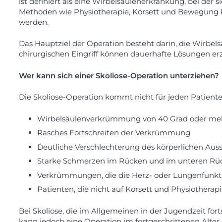
ist definiert als eine Wirbelsäulenerkrankung, bei der
Methoden wie Physiotherapie, Korsett und Bewegung k
werden.
Das Hauptziel der Operation besteht darin, die Wirbel
chirurgischen Eingriff können dauerhafte Lösungen erz
Wer kann sich einer Skoliose-Operation unterziehen?
Die Skoliose-Operation kommt nicht für jeden Patienten
Wirbelsäulenverkrümmung von 40 Grad oder me
Rasches Fortschreiten der Verkrümmung
Deutliche Verschlechterung des körperlichen Aus
Starke Schmerzen im Rücken und im unteren Rü
Verkrümmungen, die die Herz- oder Lungenfunkt
Patienten, die nicht auf Korsett und Physiothera
Bei Skoliose, die im Allgemeinen in der Jugendzeit fort
kann jedoch eine Operation im fortgeschrittenen Alter e