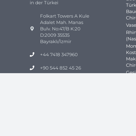
in der Türkei
Türk
Bau
Folkart Towers A Kule
Chi
Adalet Mah. Manas
Vase
Bulv. No:47/B K:20
Rhin
D:2009 35535
(Nas
Bayraklı/İzmir
Mom
Kos
+44 7418 347960
Make
Chi
+90 544 852 45 26
Ges
Otop
info@clinicmono.com
Gyn
Peni
Geni
Adip
Mage