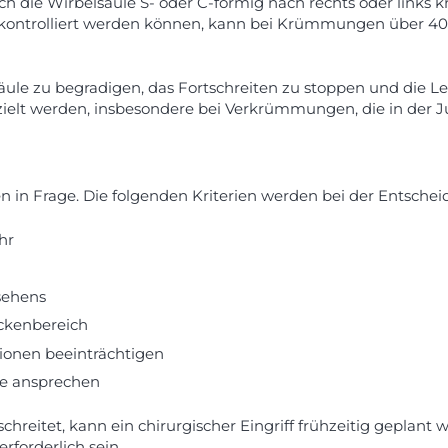
 sich die Wirbelsäule S- oder C-förmig nach rechts oder link
ontrolliert werden können, kann bei Krümmungen über 40-5
säule zu begradigen, das Fortschreiten zu stoppen und die L
ielt werden, insbesondere bei Verkrümmungen, die in der Ju
 in Frage. Die folgenden Kriterien werden bei der Entscheid
hr
sehens
ckenbereich
ionen beeinträchtigen
pie ansprechen
schreitet, kann ein chirurgischer Eingriff frühzeitig geplant
rforderlich sein.