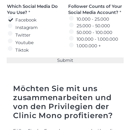
i
a
Which Social Media Do
Follower Counts of Your
a
l
You Use?
*
Social Media Account?
*
l
M
10.000 - 25.000
F
Facebook
e
o
25.000 - 50.000
d
Instagram
l
50.000 - 100.000
i
Twitter
l
a
100.000 - 1.000.000
Youtube
o
A
1.000.000 +
w
Tiktok
c
e
c
Submit
r
o
u
n
t
Möchten Sie mit uns
*
zusammenarbeiten und
von den Privilegien der
Clinic Mono profitieren?