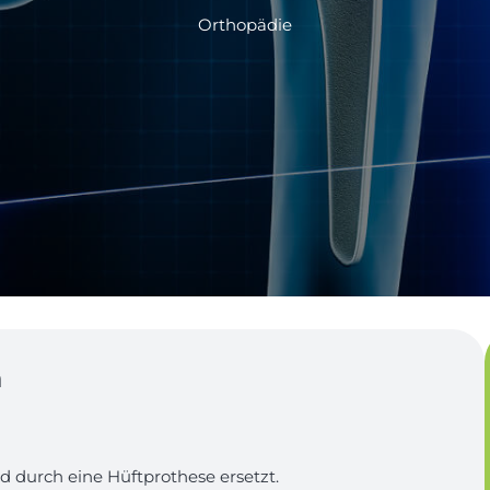
Orthopädie
n
d durch eine Hüftprothese ersetzt.