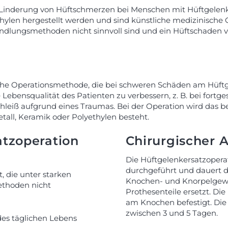
zur Linderung von Hüftschmerzen bei Menschen mit Hüftgelenk
ylen hergestellt werden und sind künstliche medizinische Ge
lungsmethoden nicht sinnvoll sind und ein Hüftschaden vorl
dische Operationsmethode, die bei schweren Schäden am H
ebensqualität des Patienten zu verbessern, z. B. bei fortges
chleiß aufgrund eines Traumas. Bei der Operation wird das 
etall, Keramik oder Polyethylen besteht.
atzoperation
Chirurgischer 
Die Hüftgelenkersatzoperat
durchgeführt und dauert du
, die unter starken
Knochen- und Knorpelgeweb
thoden nicht
Prothesenteile ersetzt. Di
am Knochen befestigt. Die
zwischen 3 und 5 Tagen.
des täglichen Lebens