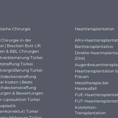
tische Chirurgie
Haartransplantation
Chirurgie in der
Afro-Haartransplantat
ei | Brazilian Butt Lift
Barttransplantation
en & BBL Chirurgen
Direkte Haarimplanta
tverkleinerung Türkei
(DHI)
tstraffung Türkei
Augenbrauentranspla
tvergrößerung Türkei
Haartransplantation b
chdeckenstraffung
Frauen
ei Kosten | Beste
Mesotherapie bei
chdeckenstraffung
Haarausfall
rurgen & Bewertungen
FUE-Haartransplantat
r-Liposuktion Türkei
FUT-Haartransplantat
oplastik
Koteletten-
enkorrektur) Türkei
Transplantation
my Makeover Türkei