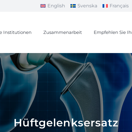
English
Svenska
Français
e Institutionen
Zusammenarbeit
Empfehlen Sie I
Hüftgelenksersatz