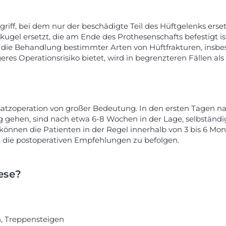
ngriff, bei dem nur der beschädigte Teil des Hüftgelenks erse
ugel ersetzt, die am Ende des Prothesenschafts befestigt is
ür die Behandlung bestimmter Arten von Hüftfrakturen, insb
res Operationsrisiko bietet, wird in begrenzteren Fällen als
rsatzoperation von großer Bedeutung. In den ersten Tagen n
g gehen, sind nach etwa 6-8 Wochen in der Lage, selbständi
, können die Patienten in der Regel innerhalb von 3 bis 6 M
g, die postoperativen Empfehlungen zu befolgen.
ese?
, Treppensteigen