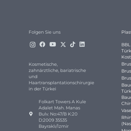
Folgen Sie uns
Plas
BBL 
Türk
Kost
Brus
Kosmetische,
zahnärztliche, bariatrische
Brus
und
Brus
Haartransplantationschirurgie
Bau
in der Türkei
Türk
Bau
Folkart Towers A Kule
Chi
Adalet Mah. Manas
Vase
Bulv. No:47/B K:20
Rhin
D:2009 35535
(Nas
Bayraklı/İzmir
Mom