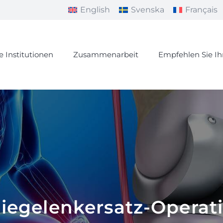
English
Svenska
Français
e Institutionen
Zusammenarbeit
Empfehlen Sie I
iegelenkersatz-Operat