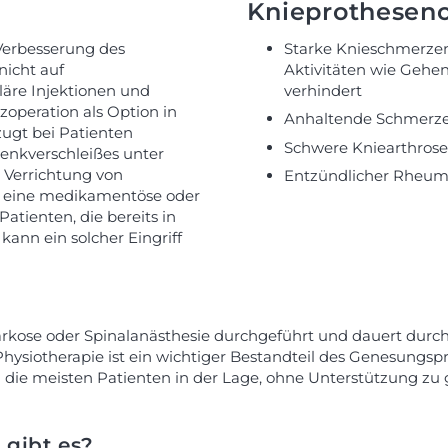
Knieprotheseno
 Verbesserung des
Starke Knieschmerzen 
icht auf
Aktivitäten wie Gehe
äre Injektionen und
verhindert
operation als Option in
Anhaltende Schmerzen
ugt bei Patienten
Schwere Kniearthrose 
lenkverschleißes unter
 Verrichtung von
Entzündlicher Rheuma
n eine medikamentöse oder
atienten, die bereits in
ann ein solcher Eingriff
rkose oder Spinalanästhesie durchgeführt und dauert durchsc
hysiotherapie ist ein wichtiger Bestandteil des Genesungsp
 die meisten Patienten in der Lage, ohne Unterstützung zu
 gibt es?