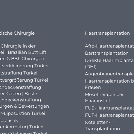
tische Chirurgie
Haartransplantation
Chirurgie in der
Afro-Haartransplantat
ei | Brazilian Butt Lift
Barttransplantation
en & BBL Chirurgen
Direkte Haarimplanta
tverkleinerung Türkei
(DHI)
tstraffung Türkei
Augenbrauentranspla
tvergrößerung Türkei
Haartransplantation b
chdeckenstraffung
Frauen
ei Kosten | Beste
Mesotherapie bei
chdeckenstraffung
Haarausfall
rurgen & Bewertungen
FUE-Haartransplantat
r-Liposuktion Türkei
FUT-Haartransplantat
oplastik
Koteletten-
enkorrektur) Türkei
Transplantation
my Makeover Türkei