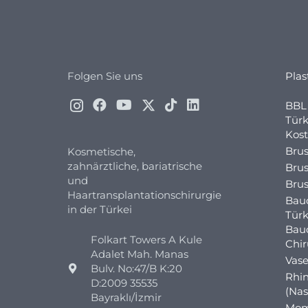
Folgen Sie uns
Plas
BBL 
Türk
Kost
Brus
Kosmetische,
zahnärztliche, bariatrische
Brus
und
Brus
Haartransplantationschirurgie
Bau
in der Türkei
Türk
Bau
Folkart Towers A Kule
Chi
Adalet Mah. Manas
Vase
Bulv. No:47/B K:20
Rhin
D:2009 35535
(Nas
Bayraklı/İzmir
Mom