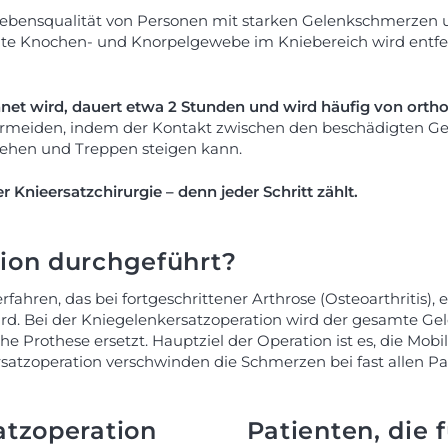
 die Lebensqualität von Personen mit starken Gelenkschmer
gte Knochen- und Knorpelgewebe im Kniebereich wird entfer
hnet wird, dauert etwa 2 Stunden und wird häufig von orth
vermeiden, indem der Kontakt zwischen den beschädigten Ge
gehen und Treppen steigen kann.
 Knieersatzchirurgie – denn jeder Schritt zählt.
tion durchgeführt?
erfahren, das bei fortgeschrittener Arthrose (Osteoarthritis
d. Bei der Kniegelenkersatzoperation wird der gesamte Ge
e Prothese ersetzt. Hauptziel der Operation ist es, die Mobi
satzoperation verschwinden die Schmerzen bei fast allen Pa
atzoperation
Patienten, die 