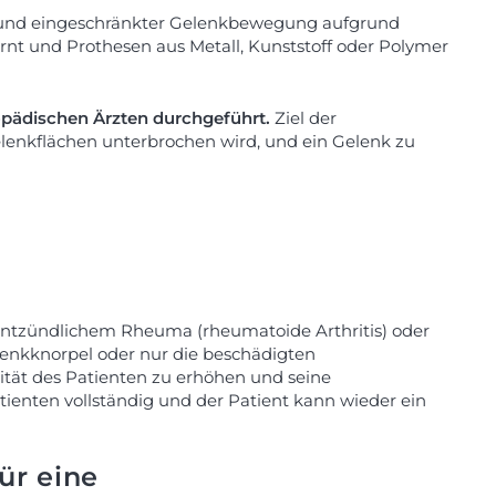
n
zen und eingeschränkter Gelenkbewegung aufgrund
nt und Prothesen aus Metall, Kunststoff oder Polymer
opädischen Ärzten durchgeführt.
Ziel der
lenkflächen unterbrochen wird, und ein Gelenk zu
), entzündlichem Rheuma (rheumatoide Arthritis) oder
lenkknorpel oder nur die beschädigten
lität des Patienten zu erhöhen und seine
tienten vollständig und der Patient kann wieder ein
für eine