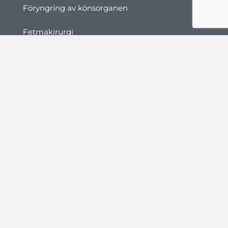
Föryngring av könsorganen
Fetmakirurgi
Gastrisk ballong i Turkiet
Gastrisk Botox i Turkiet
Gastric Bypass-operation i Turkiet
Gastric Sleeve Turkiet
Hårtransplantation
Transplantation av afrohår
Skäggtransplantation
Direkt hårimplantation (DHI)
Ögonbrynstransplantation
Hårtransplantation för kvinnor
Mesoterapi mot håravfall
FUE-hårtransplantation
FUT Hårtransplantation