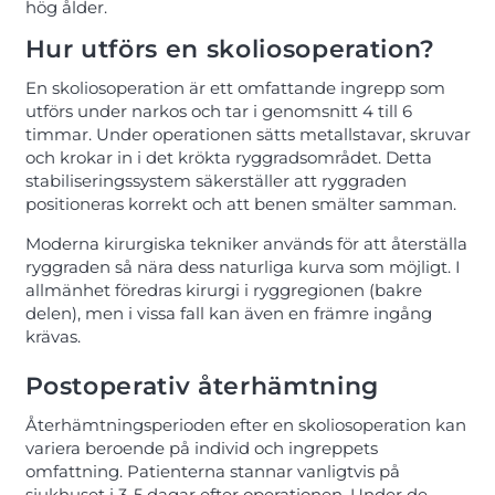
hög ålder.
Hur utförs en skoliosoperation?
En skoliosoperation är ett omfattande ingrepp som
utförs under narkos och tar i genomsnitt 4 till 6
timmar. Under operationen sätts metallstavar, skruvar
och krokar in i det krökta ryggradsområdet. Detta
stabiliseringssystem säkerställer att ryggraden
positioneras korrekt och att benen smälter samman.
Moderna kirurgiska tekniker används för att återställa
ryggraden så nära dess naturliga kurva som möjligt. I
allmänhet föredras kirurgi i ryggregionen (bakre
delen), men i vissa fall kan även en främre ingång
krävas.
Postoperativ återhämtning
Återhämtningsperioden efter en skoliosoperation kan
variera beroende på individ och ingreppets
omfattning. Patienterna stannar vanligtvis på
sjukhuset i 3-5 dagar efter operationen. Under de