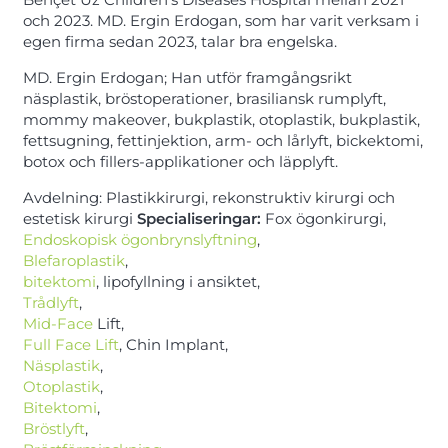
och 2023. MD. Ergin Erdogan, som har varit verksam i
egen firma sedan 2023, talar bra engelska.
MD. Ergin Erdogan; Han utför framgångsrikt
näsplastik, bröstoperationer, brasiliansk rumplyft,
mommy makeover, bukplastik, otoplastik, bukplastik,
fettsugning, fettinjektion, arm- och lårlyft, bickektomi,
botox och fillers-applikationer och läpplyft.
Avdelning: Plastikkirurgi, rekonstruktiv kirurgi och
estetisk kirurgi
Specialiseringar:
Fox ögonkirurgi,
Endoskopisk ögonbrynslyftning
,
Blefaroplastik
,
bitektomi
, lipofyllning i ansiktet,
Trådlyft
,
Mid-Face
Lift,
Full Face Lift
, Chin Implant,
Näsplastik
,
Otoplastik
,
Bitektomi
,
Bröstlyft
,