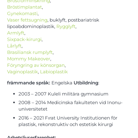
Bröstförminskning
,
Bröstimplantat
,
Gynekomasti
,
Vaser fettsugning
, buklyft, postbariatrisk
lipoabdominoplastik,
Rygglyft
,
Armlyft
,
Sixpack-kirurgi
,
Lårlyft
,
Brasiliansk rumplyft
,
Mommy Makeover
,
Föryngring av könsorgan
,
Vaginoplastik
,
Labioplastik
främmande språk:
Engelska
Utbildning
:
2003 – 2007 Kuleli militära gymnasium
2008 – 2014 Medicinska fakulteten vid Inonu-
universitetet
2016 – 2021 Fırat University Institutionen för
plastisk, rekonstruktiv och estetisk kirurgi
Arbetslivserfarenhet
: