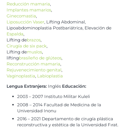
Reducción mamaria
,
Implantes mamarios
,
Ginecomastia
,
Liposucción Vaser
, Lifting Abdominal,
Lipoabdominoplastia Postbariátrica, Elevación de
Espalda
,
Lifting de
brazos
,
Cirugía de six pack
,
Lifting de
muslos
,
lifting
brasileño de glúteos
,
Reconstrucción mamaria
,
Rejuvenecimiento genital
,
Vaginoplastia
,
Labioplastia
Lengua Extranjera:
Inglés
Educación:
2003 – 2007 Instituto Militar Kuleli
2008 – 2014 Facultad de Medicina de la
Universidad Inonu
2016 – 2021 Departamento de cirugía plástica
reconstructiva y estética de la Universidad Fırat.