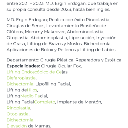
entre 2021 – 2023. MD. Ergin Erdogan, que trabaja en
su propia consulta desde 2023, habla bien inglés.
MD. Ergin Erdogan; Realiza con éxito Rinoplastia,
Cirugías de Senos, Levantamiento Brasileño de
Glúteos, Mommy Makeover, Abdominoplastia,
Otoplastia, Abdominoplastia, Liposucción, Inyección
de Grasa, Lifting de Brazos y Muslos, Bichectomía,
Aplicaciones de Botox y Rellenos y Lifting de Labios.
Departamento: Cirugía Plástica, Reparadora y Estética
Especialidades:
Cirugía Ocular Fox,
Lifting Endoscópico de Ce
jas,
Blefaroplastia
,
Bichectomía
, Lipofilling Facial,
Lifting de
Hilos
,
Lifting
Medio Fa
cial,
Lifting Facial
Completo
, Implante de Mentón,
Rinoplastia
,
Otoplastia
,
Bichectomía
,
Elevación
de Mamas,