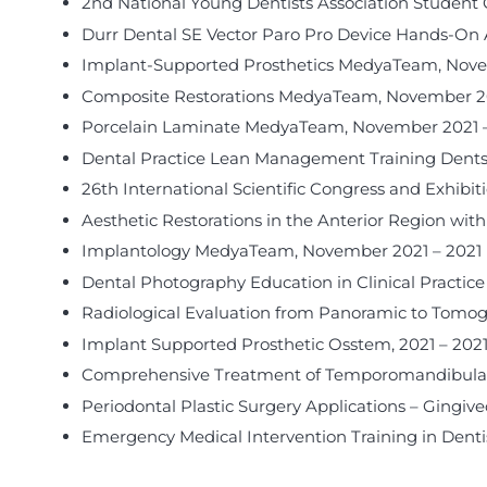
2nd National Young Dentists Association Studen
Durr Dental SE Vector Paro Pro Device Hands-On A
Implant-Supported Prosthetics MedyaTeam, Nove
Composite Restorations MedyaTeam, November 20
Porcelain Laminate MedyaTeam, November 2021 –
Dental Practice Lean Management Training Dent
26th International Scientific Congress and Exhibi
Aesthetic Restorations in the Anterior Region wi
Implantology MedyaTeam, November 2021 – 2021
Dental Photography Education in Clinical Practic
Radiological Evaluation from Panoramic to Tomog
Implant Supported Prosthetic Osstem, 2021 – 202
Comprehensive Treatment of Temporomandibular J
Periodontal Plastic Surgery Applications – Ging
Emergency Medical Intervention Training in Denti