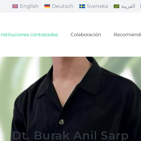
English
Deutsch
Svenska
العربية
Instituciones contratadas
Colaboración
Recomiend
Dt. Burak Anil Sarp