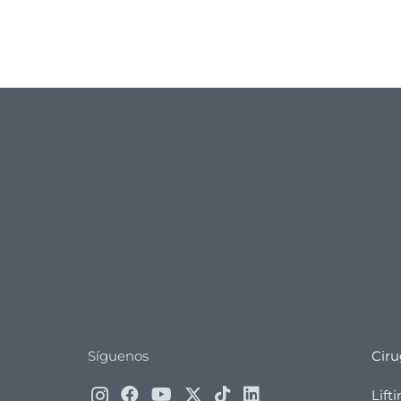
Síguenos
Ciru
Lift