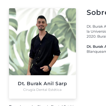
Sobre
Dt. Burak 
la Universi
2020. Burak
Dt. Burak 
Blanqueam
Dt. Burak Anil Sarp
Cirugía Dental Estética