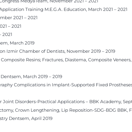
t Congress MedyaTeam, November 2021 – 2021
pplication Training M.E.G.A. Education, March 2021 – 2021
mber 2021 – 2021
21 – 2021
 2021
sem, March 2019
tion Izmir Chamber of Dentists, November 2019 – 2019
th Composite Resins; Fractures, Diastema, Composite Venee
e Dentsem, March 2019 – 2019
raphy Complications in Implant-Supported Fixed Prostheses
1
oint Disorders-Practical Applications – BBK Academy, Se
ivectomy, Crown Lengthening, Lip Reposition-SDG-BDG BBK, 
stry Dentsem, April 2019