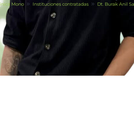
ínica Mono
Instituciones contratadas
Dt. Burak Anil S