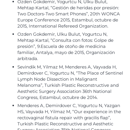
Ozden Gokdemir, Yogurtcu N, Ulku Bulut,
Mehtap Kartal, “Gestión de heridas por presión:
Two Doctors-Two Smart Phones”, 20th WONCA
Europe Conference 2015, Estambul, octubre de
2015, International Refereed Organization.
Ozden Gokdemir, Ulku Bulut, Yogurtcu N,
Mehtap Kartal, “Consulta con fotos: Golpe de
presión”, 9.Escuela de otoño de medicina
familiar, Antalya, mayo de 2015, Organización
arbitrada.
Sevindik M, Yilmaz M, Menderes A, Vayvada H,
Demirdover C, Yogurtcu N, “The Place of Sentinel
Lymph Node Dissection in Malignant
Melanoma”, Turkish Plastic Reconstructive and
Aesthetic Surgery Association 36th National
Congress, Estambul, octubre de 2014.
Menderes A, Demirdover C, Yogurtcu N, Yazgan
HS, Vayvada H, Yilmaz M, “Our experience in the
rectovaginal fistula repair with gracilis flap”,
Turkish Plastic Reconstructive and Aesthetic
Surgery Association 35th National Congress,