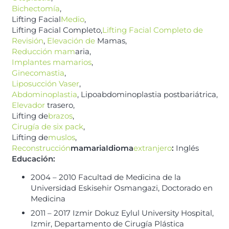
Bichectomía
,
Lifting Facial
Medio
,
Lifting Facial Completo,
Lifting Facial Completo de
Revisión
,
Elevación de
Mamas,
Reducción mam
aria,
Implantes mamarios
,
Ginecomastia
,
Liposucción Vaser
,
Abdominoplastia
, Lipoabdominoplastia postbariátrica,
Elevador
trasero,
Lifting de
brazos
,
Cirugía de six pack
,
Lifting de
muslos
,
Reconstrucción
mamariaIdioma
extranjero
:
Inglés
Educación:
2004 – 2010 Facultad de Medicina de la
Universidad Eskisehir Osmangazi, Doctorado en
Medicina
2011 – 2017 Izmir Dokuz Eylul University Hospital,
Izmir, Departamento de Cirugía Plástica