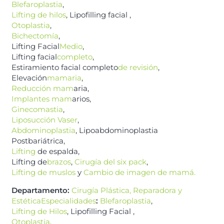
Blefaroplastia
,
Lifting de hilos
, Lipofilling facial ,
Otoplastia
,
Bichectomía
,
Lifting Facial
Medio
,
Lifting facial
completo
,
Estiramiento facial completo
de revisión
,
Elevación
mamaria
,
Reducción mam
aria,
Implantes mam
arios,
Ginecomastia
,
Liposucción Vaser
,
Abdominoplastia
, Lipoabdominoplastia
Postbariátrica,
Lifting
de espalda,
Lifting de
brazos
,
Cirugía del six pack
,
Lifting de muslos
y
Cambio de imagen de mamá.
Departamento:
Cirugía Plástica, Reparadora y
EstéticaEspecialidades
:
Blefaroplastia
,
Lifting de Hilos
, Lipofilling Facial ,
Otoplastia
,