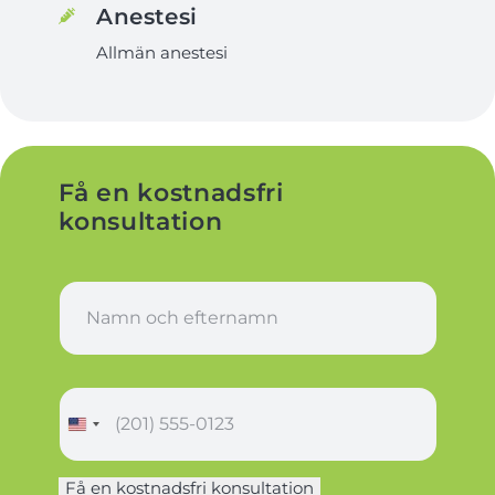
Anestesi
Allmän anestesi
Få en kostnadsfri
konsultation
N
a
m
n
*
T
e
l
e
Få en kostnadsfri konsultation
N
f