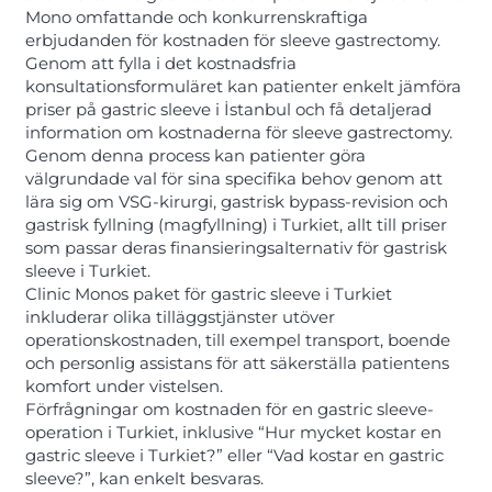
Mono omfattande och konkurrenskraftiga
erbjudanden för kostnaden för sleeve gastrectomy.
Genom att fylla i det kostnadsfria
konsultationsformuläret kan patienter enkelt jämföra
priser på gastric sleeve i İstanbul och få detaljerad
information om kostnaderna för sleeve gastrectomy.
Genom denna process kan patienter göra
välgrundade val för sina specifika behov genom att
lära sig om VSG-kirurgi, gastrisk bypass-revision och
gastrisk fyllning (magfyllning) i Turkiet, allt till priser
som passar deras finansieringsalternativ för gastrisk
sleeve i Turkiet.
Clinic Monos paket för gastric sleeve i Turkiet
inkluderar olika tilläggstjänster utöver
operationskostnaden, till exempel transport, boende
och personlig assistans för att säkerställa patientens
komfort under vistelsen.
Förfrågningar om kostnaden för en gastric sleeve-
operation i Turkiet, inklusive “Hur mycket kostar en
gastric sleeve i Turkiet?” eller “Vad kostar en gastric
sleeve?”, kan enkelt besvaras.