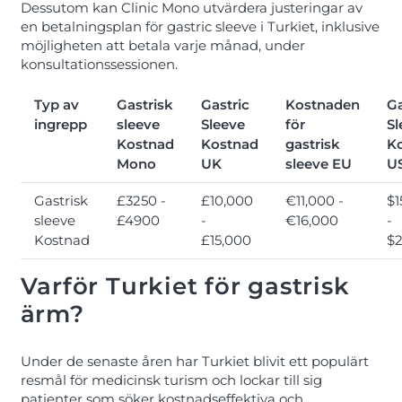
Dessutom kan Clinic Mono utvärdera justeringar av
en betalningsplan för gastric sleeve i Turkiet, inklusive
möjligheten att betala varje månad, under
konsultationssessionen.
Typ av
Gastrisk
Gastric
Kostnaden
Ga
ingrepp
sleeve
Sleeve
för
Sl
Kostnad
Kostnad
gastrisk
K
Mono
UK
sleeve EU
U
Gastrisk
£3250 -
£10,000
€11,000 -
$1
sleeve
£4900
-
€16,000
-
Kostnad
£15,000
$2
Varför Turkiet för gastrisk
ärm?
Under de senaste åren har Turkiet blivit ett populärt
resmål för medicinsk turism och lockar till sig
patienter som söker kostnadseffektiva och