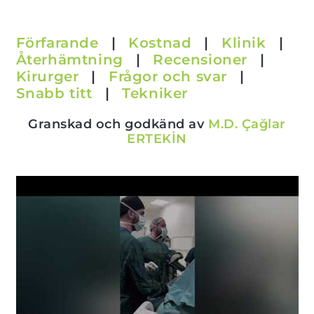
Förfarande
|
Kostnad
|
Klinik
|
Återhämtning
|
Recensioner
|
Kirurger
|
Frågor och svar
|
Snabb titt
|
Tekniker
Granskad och godkänd av
M.D. Çağlar
ERTEKİN