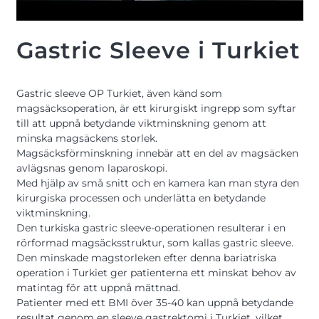
Gastric Sleeve i Turkiet
Gastric sleeve OP Turkiet, även känd som
magsäcksoperation, är ett kirurgiskt ingrepp som syftar
till att uppnå betydande viktminskning genom att
minska magsäckens storlek.
Magsäcksförminskning innebär att en del av magsäcken
avlägsnas genom laparoskopi.
Med hjälp av små snitt och en kamera kan man styra den
kirurgiska processen och underlätta en betydande
viktminskning.
Den turkiska gastric sleeve-operationen resulterar i en
rörformad magsäcksstruktur, som kallas gastric sleeve.
Den minskade magstorleken efter denna bariatriska
operation i Turkiet ger patienterna ett minskat behov av
matintag för att uppnå mättnad.
Patienter med ett BMI över 35-40 kan uppnå betydande
resultat genom en sleeve gastrektomi i Turkiet, vilket