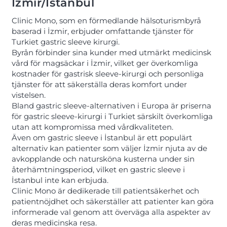
Izmir/Istanbul
Clinic Mono, som en förmedlande hälsoturismbyrå
baserad i İzmir, erbjuder omfattande tjänster för
Turkiet gastric sleeve kirurgi.
Byrån förbinder sina kunder med utmärkt medicinsk
vård för magsäckar i İzmir, vilket ger överkomliga
kostnader för gastrisk sleeve-kirurgi och personliga
tjänster för att säkerställa deras komfort under
vistelsen.
Bland gastric sleeve-alternativen i Europa är priserna
för gastric sleeve-kirurgi i Turkiet särskilt överkomliga
utan att kompromissa med vårdkvaliteten.
Även om gastric sleeve i İstanbul är ett populärt
alternativ kan patienter som väljer İzmir njuta av de
avkopplande och natursköna kusterna under sin
återhämtningsperiod, vilket en gastric sleeve i
İstanbul inte kan erbjuda.
Clinic Mono är dedikerade till patientsäkerhet och
patientnöjdhet och säkerställer att patienter kan göra
informerade val genom att överväga alla aspekter av
deras medicinska resa.