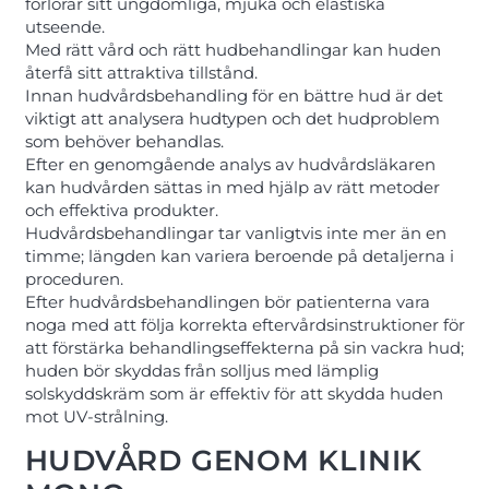
förlorar sitt ungdomliga, mjuka och elastiska
utseende.
Med rätt vård och rätt hudbehandlingar kan huden
återfå sitt attraktiva tillstånd.
Innan hudvårdsbehandling för en bättre hud är det
viktigt att analysera hudtypen och det hudproblem
som behöver behandlas.
Efter en genomgående analys av hudvårdsläkaren
kan hudvården sättas in med hjälp av rätt metoder
och effektiva produkter.
Hudvårdsbehandlingar tar vanligtvis inte mer än en
timme; längden kan variera beroende på detaljerna i
proceduren.
Efter hudvårdsbehandlingen bör patienterna vara
noga med att följa korrekta eftervårdsinstruktioner för
att förstärka behandlingseffekterna på sin vackra hud;
huden bör skyddas från solljus med lämplig
solskyddskräm som är effektiv för att skydda huden
mot UV-strålning.
HUDVÅRD GENOM KLINIK