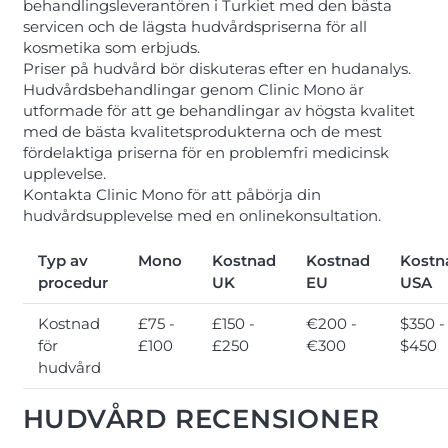
behandlingsleverantören i Turkiet med den bästa
servicen och de lägsta hudvårdspriserna för all
kosmetika som erbjuds.
Priser på hudvård bör diskuteras efter en hudanalys.
Hudvårdsbehandlingar genom Clinic Mono är
utformade för att ge behandlingar av högsta kvalitet
med de bästa kvalitetsprodukterna och de mest
fördelaktiga priserna för en problemfri medicinsk
upplevelse.
Kontakta Clinic Mono för att påbörja din
hudvårdsupplevelse med en onlinekonsultation.
Typ av
Mono
Kostnad
Kostnad
Kostn
procedur
UK
EU
USA
Kostnad
£75 -
£150 -
€200 -
$350 -
för
£100
£250
€300
$450
hudvård
HUDVÅRD RECENSIONER