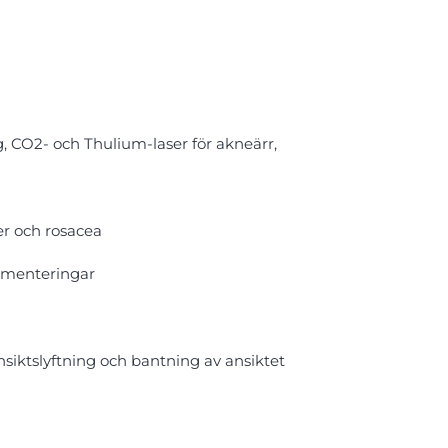
, CO2- och Thulium-laser för akneärr,
er och rosacea
igmenteringar
siktslyftning och bantning av ansiktet