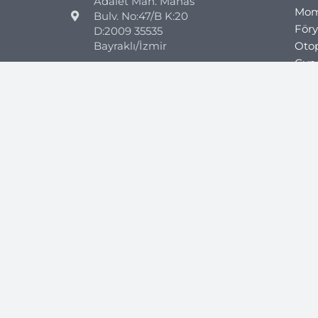
Adalet Mah. Manas
Mom
Bulv. No:47/B K:20
Föry
D:2009 35535
Bayraklı/İzmir
Otop
Gyne
+44 7418 347960
Peni
Föry
+90 544 852 45 26
kön
info@clinicmono.com
Fetm
Gast
Gast
Gast
Turk
Gast