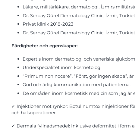
Läkare, militärläkare, dermatologi, İzmirs militärs
Dr. Serbay Gürel Dermatology Clinic, İzmir, Turkie
Privat klinik 2018-2023
Dr. Serbay Gürel Dermatology Clinic, İzmir, Turki
Färdigheter och egenskaper:
Expertis inom dermatologi och veneriska sjukdo
Underspecialitet inom kosmetologi
“Primum non nocere”, “Först, gör ingen skada”, är
God och ärlig kommunikation med patienterna.
De områden inom kosmetisk medicin som jag är e
✓
Injektioner mot rynkor: Botulinumtoxininjektioner f
och halsoperationer
✓
Dermala fyllnadsmedel: Inklusive deformitet i form av 