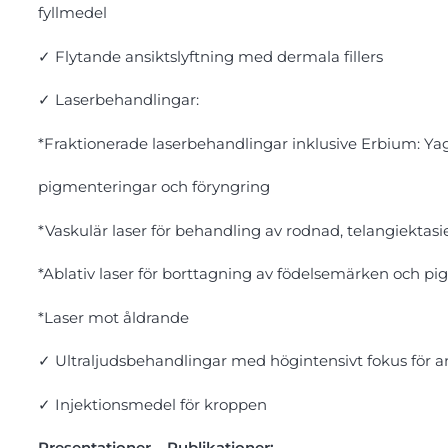
fyllmedel
✓
Flytande ansiktslyftning med dermala fillers
✓
Laserbehandlingar:
*Fraktionerade laserbehandlingar inklusive Erbium: Yag
pigmenteringar och föryngring
*Vaskulär laser för behandling av rodnad, telangiektasi
*Ablativ laser för borttagning av födelsemärken och p
*Laser mot åldrande
✓
Ultraljudsbehandlingar med högintensivt fokus för an
✓
Injektionsmedel för kroppen
Presentationer – Publikationer: