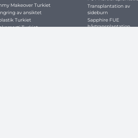
my Makeover Turkiet
Transplantation av
ngring av ansiktet
sideburn
lastik Turkiet
Sapphire FUE
hårtransplantation
komasti Turkiet
Transplantation av
sförstoring Turkiet
mustasch
ngring av
Mikro-FUE-
sorganen
hårtransplantation
akirurgi
Kosmetisk tandkirurg
risk ballong i Turkiet
Tandkronor Turkiet
risk Botox i Turkiet
Kostnad | Porslin &
ric Bypass-operation i
zirkonium tandkronor
iet
Tandimplantat Turkie
ric Sleeve Turkiet
Tandfasader Turkiet
Tandblekning Turkiet