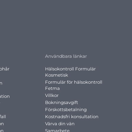
Användbara länkar
rohår
Hälsokontroll Formulär
Kosmetisk
Formulär för hälsokontroll
on
Fetma
Villkor
ation
Bokningsavgift
r
Förskottsbetalning
all
Kostnadsfri konsultation
on
Värva din vän
on
Samarbete