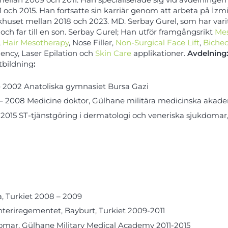
 och 2015. Han fortsatte sin karriär genom att arbeta på İzm
ukhuset mellan 2018 och 2023. MD. Serbay Gurel, som har varit
 och far till en son. Serbay Gurel; Han utför framgångsrikt
Mes
,
Hair Mesotherapy
, Nose Filler,
Non-Surgical Face Lift
,
Biche
ency, Laser Epilation och
Skin Care
applikationer.
Avdelning
tbildning
:
– 2002 Anatoliska gymnasiet Bursa Gazi
– 2008 Medicine doktor, Gülhane militära medicinska akadem
– 2015 ST-tjänstgöring i dermatologi och veneriska sjukdoma
, Turkiet 2008 – 2009
nteriregementet, Bayburt, Turkiet 2009-2011
domar, Gülhane Military Medical Academy 2011-2015