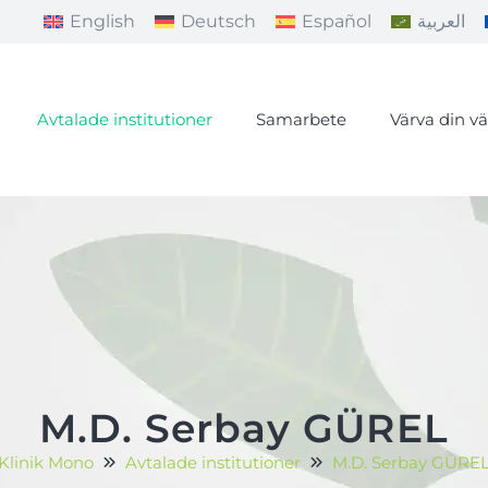
English
Deutsch
Español
العربية
Avtalade institutioner
Samarbete
Värva din v
M.D. Serbay GÜREL
Klinik Mono
Avtalade institutioner
M.D. Serbay GÜRE