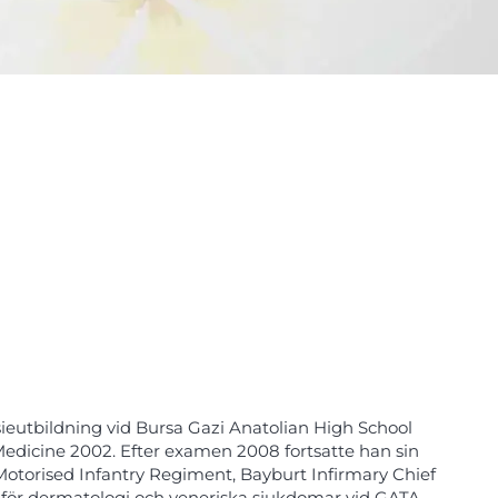
ieutbildning vid Bursa Gazi Anatolian High School
Medicine 2002. Efter examen 2008 fortsatte han sin
otorised Infantry Regiment, Bayburt Infirmary Chief
n för dermatologi och veneriska sjukdomar vid GATA