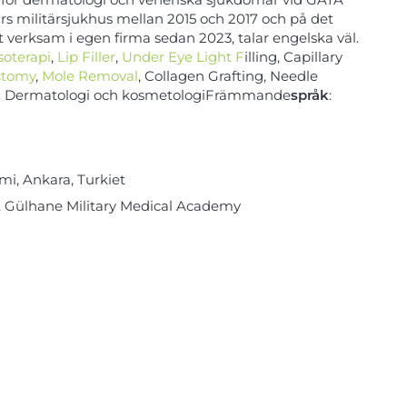
irs militärsjukhus mellan 2015 och 2017 och på det
 verksam i egen firma sedan 2023, talar engelska väl.
oterapi
,
Lip Filler
,
Under Eye Light F
illing, Capillary
ctomy
,
Mole Removal
, Collagen Grafting, Needle
:
Dermatologi och kosmetologiFrämmande
språk
:
i, Ankara, Turkiet
r, Gülhane Military Medical Academy