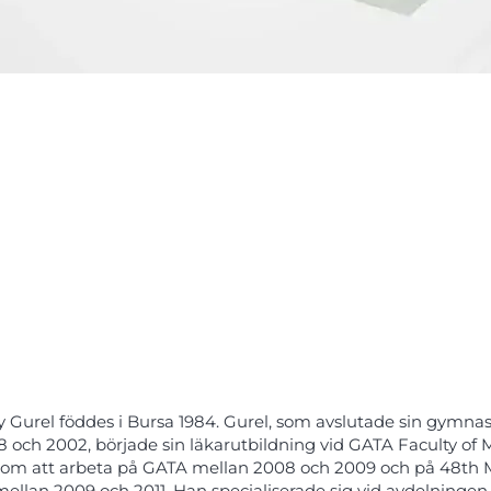
y Gurel föddes i Bursa 1984. Gurel, som avslutade sin gymnas
8 och 2002, började sin läkarutbildning vid GATA Faculty of 
nom att arbeta på GATA mellan 2008 och 2009 och på 48th M
mellan 2009 och 2011. Han specialiserade sig vid avdelninge