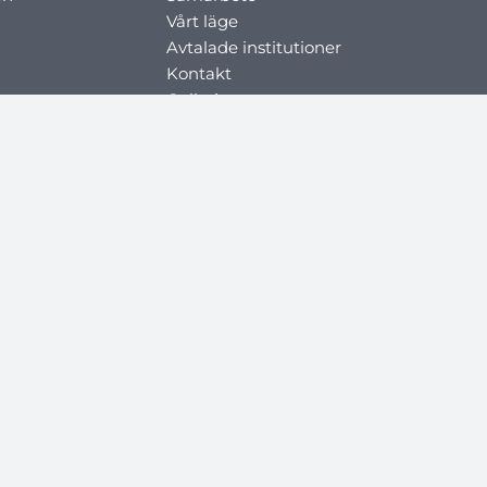
Vårt läge
Avtalade institutioner
Kontakt
Galleri
Om
Blogg
i
t