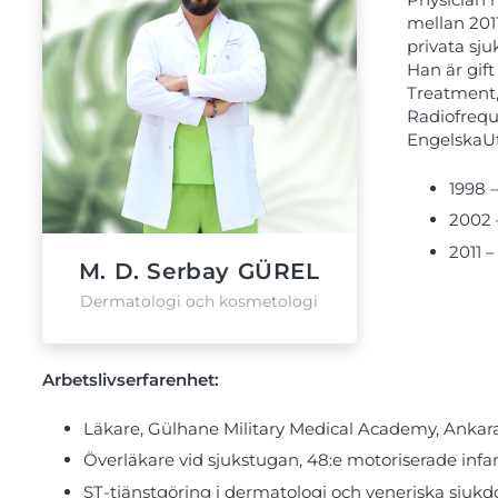
mellan 2011
privata sj
Han är gift
Treatment
Radiofrequ
EngelskaU
1998 
2002 
2011 
M. D. Serbay GÜREL
Dermatologi och kosmetologi
Arbetslivserfarenhet:
Läkare, Gülhane Military Medical Academy, Ankara
Överläkare vid sjukstugan, 48:e motoriserade infa
ST-tjänstgöring i dermatologi och veneriska sjuk