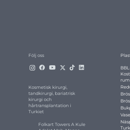
Följ oss
Plas
BBL-
Kost
rump
Redu
Kosmetisk kirurgi,
tandkirurgi, bariatrisk
Brös
kirurgi och
Brös
hårtransplantation i
Bukp
Turkiet
Vase
Näsp
Folkart Towers A Kule
Turk