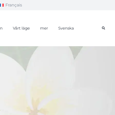
Français
än
Vårt läge
mer
Svenska
L