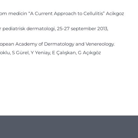
inom medicin “A Current Approach to Cellulitis” Acikgoz
 för pediatrisk dermatologi, 25-27 september 2013,
e European Academy of Dermatology and Venereology.
oklu, S Gürel, Y Yeniay, E Çalışkan, G Açıkgöz