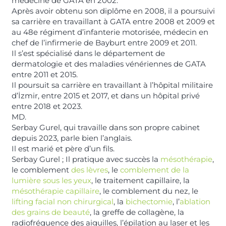
médecine de GATA en 2002.
Après avoir obtenu son diplôme en 2008, il a poursuivi
sa carrière en travaillant à GATA entre 2008 et 2009 et
au 48e régiment d’infanterie motorisée, médecin en
chef de l’infirmerie de Bayburt entre 2009 et 2011.
Il s’est spécialisé dans le département de
dermatologie et des maladies vénériennes de GATA
entre 2011 et 2015.
Il poursuit sa carrière en travaillant à l’hôpital militaire
d’İzmir, entre 2015 et 2017, et dans un hôpital privé
entre 2018 et 2023.
MD.
Serbay Gurel, qui travaille dans son propre cabinet
depuis 2023, parle bien l’anglais.
Il est marié et père d’un fils.
Serbay Gurel ; Il pratique avec succès la
mésothérapie
,
le comblement
des lèvres
, le
comblement de la
lumière sous les yeux
, le traitement capillaire, la
mésothérapie capillaire
, le comblement du nez, le
lifting facial non chirurgical
, la
bichectomie
, l’
ablation
des grains de beauté
, la greffe de collagène, la
radiofréquence des aiguilles, l’épilation au laser et les