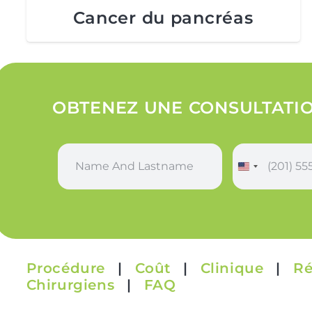
Cancer du pancréas
OBTENEZ UNE CONSULTATIO
N
P
a
h
m
o
e
n
a
e
n
*
d
L
Procédure
|
Coût
|
Clinique
|
Ré
a
s
Chirurgiens
|
FAQ
t
n