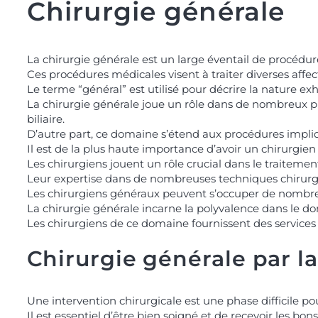
Chirurgie générale
a
m
e
*
La chirurgie générale est un large éventail de procédur
Ces procédures médicales visent à traiter diverses affec
Le terme “général” est utilisé pour décrire la nature e
La chirurgie générale joue un rôle dans de nombreux pr
biliaire.
D’autre part, ce domaine s’étend aux procédures impliq
Il est de la plus haute importance d’avoir un chirurgie
Les chirurgiens jouent un rôle crucial dans le traitemen
Leur expertise dans de nombreuses techniques chirurgic
Les chirurgiens généraux peuvent s’occuper de nombreux 
La chirurgie générale incarne la polyvalence dans le d
Les chirurgiens de ce domaine fournissent des services
Chirurgie générale par l
Une intervention chirurgicale est une phase difficile p
Il est essentiel d’être bien soigné et de recevoir les bon