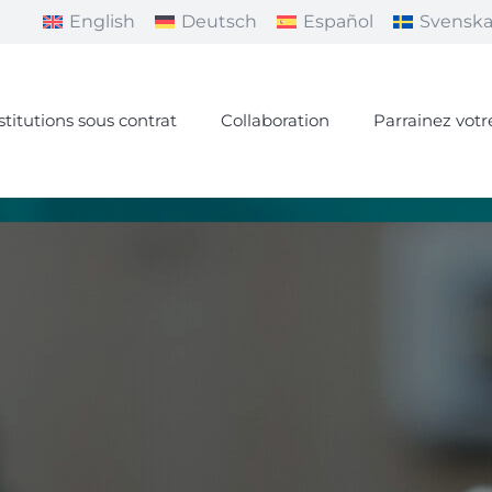
English
Deutsch
Español
Svensk
stitutions sous contrat
Collaboration
Parrainez votr