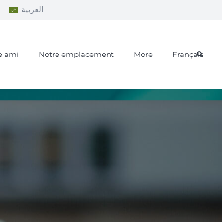
a
العربية
e ami
Notre emplacement
More
Français