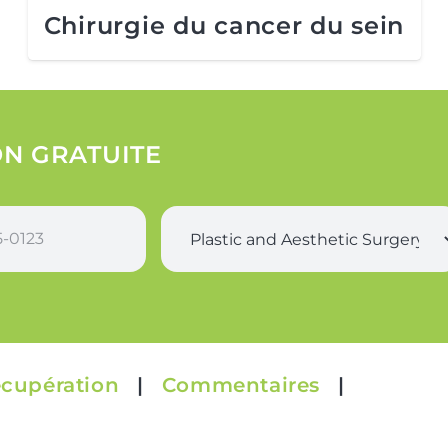
Chirurgie du cancer du sein
N GRATUITE
S
u
r
g
e
r
y
*
cupération
|
Commentaires
|