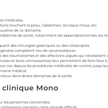
es médicales.
tions touchant la peau, l’abdomen, les tissus mous, etc.
xhaustive de ce domaine.
oblèmes de santé, notamment les appendicectomies, les répar
uant des chirurgies gastriques ou des coloscopies.
n général compétent lors de ces procédures.
t des traumatismes et des affections aiguës qui nécessitent d
ales et leurs connaissances leur permettent de faire face à
cas, depuis les procédures médicales de routine jusqu’aux in
omaine médical.
 vitaux dans divers domaines de la santé.
a clinique Mono
our les personnes concernées.
s traitements pendant cette période difficile.