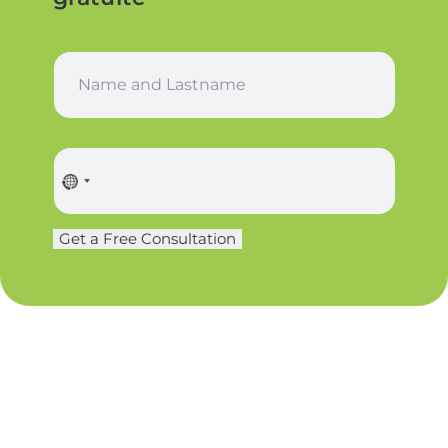
N
a
m
e
*
P
h
o
n
Get a Free Consultation
e
*