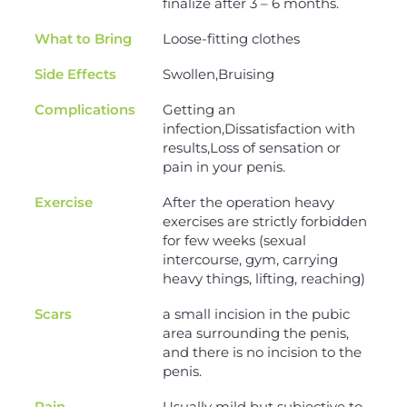
finalize after 3 – 6 months.
What to Bring
Loose-fitting clothes
Side Effects
Swollen,Bruising
Complications
Getting an
infection,Dissatisfaction with
results,Loss of sensation or
pain in your penis.
Exercise
After the operation heavy
exercises are strictly forbidden
for few weeks (sexual
intercourse, gym, carrying
heavy things, lifting, reaching)
Scars
a small incision in the pubic
area surrounding the penis,
and there is no incision to the
penis.
Pain
Usually mild but subjective to