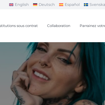
English
Deutsch
Español
Svensk
stitutions sous contrat
Collaboration
Parrainez votr