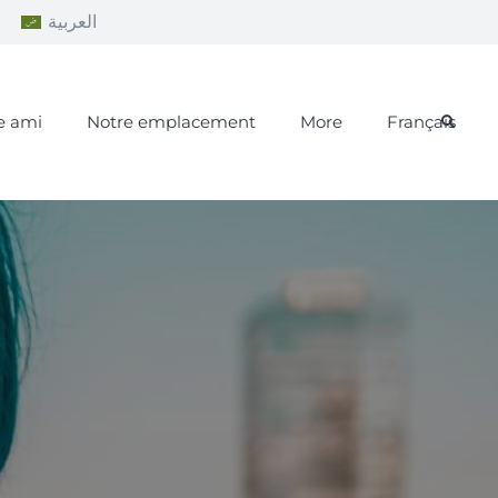
a
العربية
e ami
Notre emplacement
More
Français