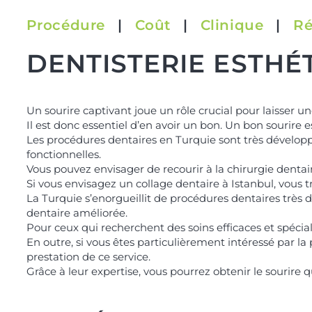
a
s
Procédure
|
Coût
|
Clinique
|
Ré
t
n
DENTISTERIE ESTHÉ
a
m
e
*
Un sourire captivant joue un rôle crucial pour laisser u
Il est donc essentiel d’en avoir un bon. Un bon sourire 
Les procédures dentaires en Turquie sont très développ
fonctionnelles.
Vous pouvez envisager de recourir à la chirurgie dentair
Si vous envisagez un collage dentaire à Istanbul, vous 
La Turquie s’enorgueillit de procédures dentaires très d
dentaire améliorée.
Pour ceux qui recherchent des soins efficaces et spécial
En outre, si vous êtes particulièrement intéressé par la
prestation de ce service.
Grâce à leur expertise, vous pourrez obtenir le sourire 