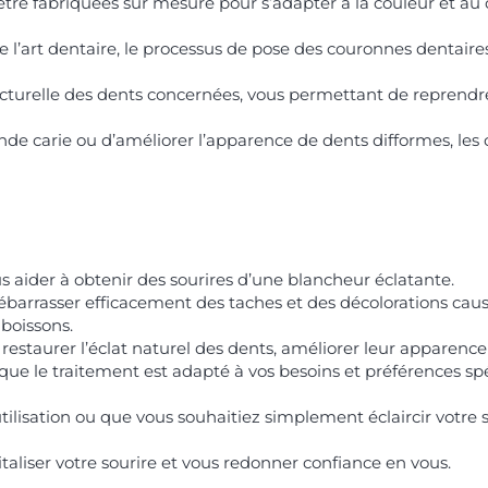
tre fabriquées sur mesure pour s’adapter à la couleur et au 
 de l’art dentaire, le processus de pose des couronnes dentai
ucturelle des dents concernées, vous permettant de reprendr
rande carie ou d’améliorer l’apparence de dents difformes, le
 aider à obtenir des sourires d’une blancheur éclatante.
rrasser efficacement des taches et des décolorations causées
boissons.
staurer l’éclat naturel des dents, améliorer leur apparence g
 que le traitement est adapté à vos besoins et préférences spé
ilisation ou que vous souhaitiez simplement éclaircir votre 
aliser votre sourire et vous redonner confiance en vous.