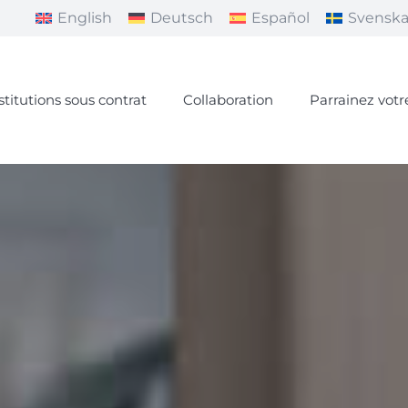
English
Deutsch
Español
Svensk
stitutions sous contrat
Collaboration
Parrainez votr