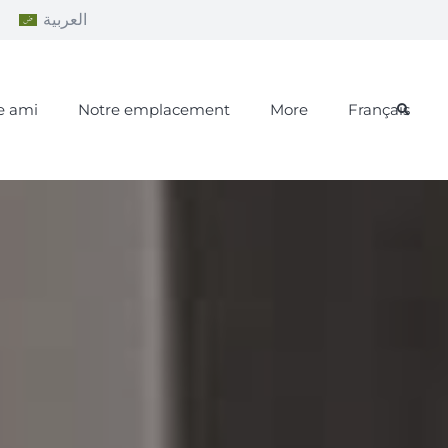
a
العربية
e ami
Notre emplacement
More
Français