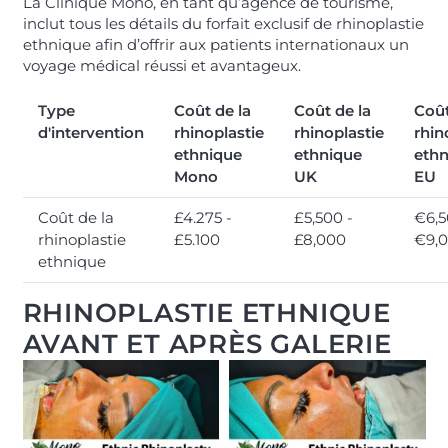
La Clinique Mono, en tant qu’agence de tourisme,
inclut tous les détails du forfait exclusif de rhinoplastie
ethnique afin d’offrir aux patients internationaux un
voyage médical réussi et avantageux.
Type
Coût de la
Coût de la
Coût
d'intervention
rhinoplastie
rhinoplastie
rhin
ethnique
ethnique
ethn
Mono
UK
EU
Coût de la
£4.275 -
£5,500 -
€6,5
rhinoplastie
£5.100
£8,000
€9,
ethnique
RHINOPLASTIE ETHNIQUE
AVANT ET APRÈS GALERIE