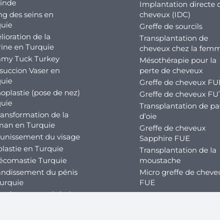
inde
Implantation directe 
ing des seins en
cheveux (IDC)
uie
Greffe de sourcils
ioration de la
Transplantation de
rine en Turquie
cheveux chez la fem
my Tuck Turkey
Mésothérapie pour la
succion Vaser en
perte de cheveux
uie
Greffe de cheveux FU
oplastie (pose de nez)
Greffe de cheveux FU
uie
Transplantation de pa
ransformation de la
d’oie
an en Turquie
Greffe de cheveux
unissement du visage
Sapphire FUE
lastie en Turquie
Transplantation de la
écomastie Turquie
moustache
ndissement du pénis
Micro greffe de cheve
urquie
FUE
unissement génital
Chirurgie dentaire