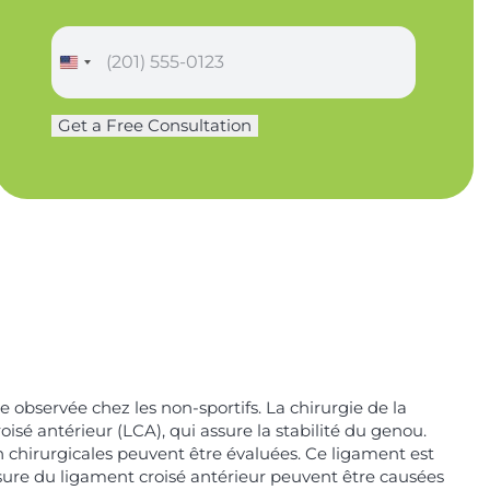
e
*
P
h
o
n
Get a Free Consultation
P
e
h
*
o
n
e
N
a
m
e
observée chez les non-sportifs. La chirurgie de la
isé antérieur (LCA), qui assure la stabilité du genou.
n chirurgicales peuvent être évaluées. Ce ligament est
blessure du ligament croisé antérieur peuvent être causées