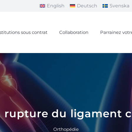
English
Deutsch
Svenska
stitutions sous contrat
Collaboration
Parrainez votr
a rupture du ligament c
Orthopédie