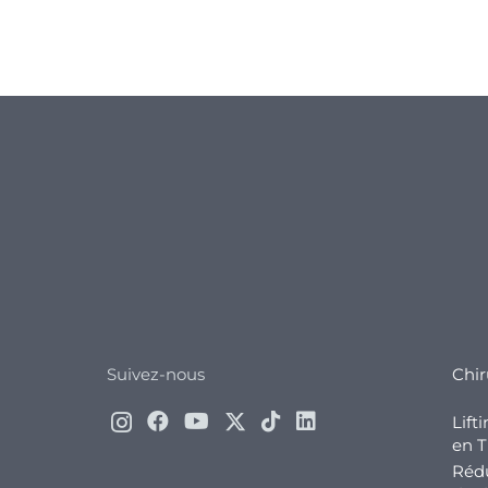
Suivez-nous
Chir
Lift
en T
Rédu