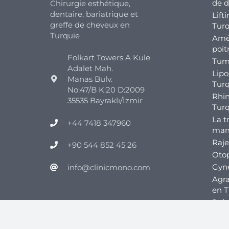
de d
Chirurgie esthétique,
dentaire, bariatrique et
Lift
greffe de cheveux en
Turq
Turquie
Amél
poit
Folkart Towers A Kule
Tum
Adalet Mah.
Lipo
Manas Bulv.
Turq
No:47/B K:20 D:2009
Rhin
35535 Bayraklı/İzmir
Turq
La t
+44 7418 347960
mam
Raje
+90 544 852 45 26
Otop
Gyn
info@clinicmono.com
Agra
en T
Raje