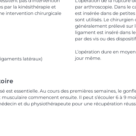
essitent pas d’intervention
L’opération de la rupture d
s par la kinésithérapie et
par arthroscopie. Dans le 
e intervention chirurgicale
est insérée dans de petites
sont utilisés. Le chirurgie
généralement prélevé sur 
ligament est inséré dans l
par des vis ou des dispositi
L’opération dure en moyenne
jour même.
ligaments latéraux)
oire
isé est essentielle. Au cours des premières semaines, le go
musculaire commencent ensuite. Il peut s’écouler 6 à 9 mois a
édecin et du physiothérapeute pour une récupération réussi