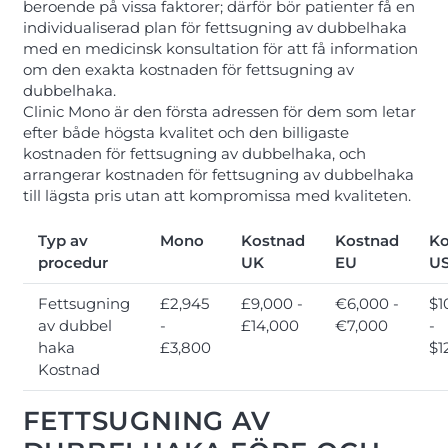
beroende på vissa faktorer; därför bör patienter få en
individualiserad plan för fettsugning av dubbelhaka
med en medicinsk konsultation för att få information
om den exakta kostnaden för fettsugning av
dubbelhaka.
Clinic Mono är den första adressen för dem som letar
efter både högsta kvalitet och den billigaste
kostnaden för fettsugning av dubbelhaka, och
arrangerar kostnaden för fettsugning av dubbelhaka
till lägsta pris utan att kompromissa med kvaliteten.
Typ av
Mono
Kostnad
Kostnad
Ko
procedur
UK
EU
U
Fettsugning
£2,945
£9,000 -
€6,000 -
$1
av dubbel
-
£14,000
€7,000
-
haka
£3,800
$1
Kostnad
FETTSUGNING AV