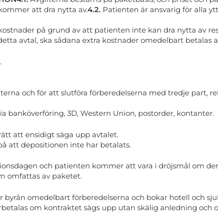
kommer att dra nytta av.
4.2.
Patienten är ansvarig för alla y
ostnader på grund av att patienten inte kan dra nytta av res
ta avtal, ska sådana extra kostnader omedelbart betalas av 
.
.
enterna och för att slutföra förberedelserna med tredje part, r
a banköverföring, 3D, Western Union, postorder, kontanter.
tt att ensidigt säga upp avtalet.
på att depositionen inte har betalats.
ionsdagen och patienten kommer att vara i dröjsmål om den
som omfattas av paketet.
ar byrån omedelbart förberedelserna och bokar hotell och sj
etalas om kontraktet sägs upp utan skälig anledning och ope