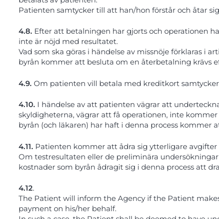
Patienten samtycker till att han/hon förstår och åtar si
4.8.
Efter att betalningen har gjorts och operationen ha
inte är nöjd med resultatet.
Vad som ska göras i händelse av missnöje förklaras i a
byrån kommer att besluta om en återbetalning krävs ef
4.9.
Om patienten vill betala med kreditkort samtycker h
4.10.
I händelse av att patienten vägrar att underteckn
skyldigheterna, vägrar att få operationen, inte kommer 
byrån (och läkaren) har haft i denna process kommer at
4.11.
Patienten kommer att ådra sig ytterligare avgifter f
Om testresultaten eller de preliminära undersökninga
kostnader som byrån ådragit sig i denna process att dr
4.12
.
The Patient will inform the Agency if the Patient makes
payment on his/her behalf.
In such a case, the Patient shall be deemed to have un