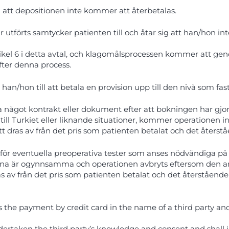
g att depositionen inte kommer att återbetalas.
r utförts samtycker patienten till och åtar sig att han/hon 
rtikel 6 i detta avtal, och klagomålsprocessen kommer att g
ter denna process.
an/hon till att betala en provision upp till den nivå som fas
a något kontrakt eller dokument efter att bokningen har gjor
till Turkiet eller liknande situationer, kommer operationen 
t dras av från det pris som patienten betalat och det åters
ör eventuella preoperativa tester som anses nödvändiga på gru
rna är ogynnsamma och operationen avbryts eftersom den an
as av från det pris som patienten betalat och det återståend
 the payment by credit card in the name of a third party and
dertaken the third party’s knowledge and consent and shall i