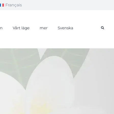
Français
än
Vårt läge
mer
Svenska