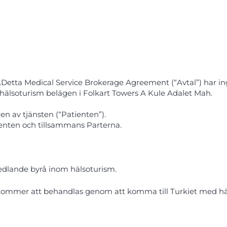
.
Detta Medical Service Brokerage Agreement (“Avtal”) har in
hälsoturism belägen i Folkart Towers A Kule Adalet Mah.
n av tjänsten (“Patienten”).
nten och tillsammans Parterna.
edlande byrå inom hälsoturism.
m kommer att behandlas genom att komma till Turkiet med h