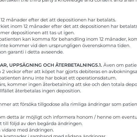
 månader efter det att depositionen har betalats.
iet inom 12 månader efter det att depositionen har betalat
mer depositionen att tas ut igen.
patienten kan komma för behandling inom 12 månader, komme
n inte kommer vid den ursprungligen överenskomna tiden.
on garanti i detta avseende.
NGAR, UPPSÄGNING OCH ÅTERBETALNING
5.1.
Även om patien
veckor efter att köpet har gjorts debiteras en avbokningsav
 patienten ännu inte har bokat ett operationsdatum.
s, kommer ingen återbetalning att ske och den totala depos
lfället återbetalas ingen deposition.
r att försöka tillgodose alla rimliga ändringar som patiente
m detta är möjligt och informera honom / henne om eventuell
 till följd av den begärda ändringen.
gå vidare med ändringen.
xtra kostnader i samband med sådana ändringar.