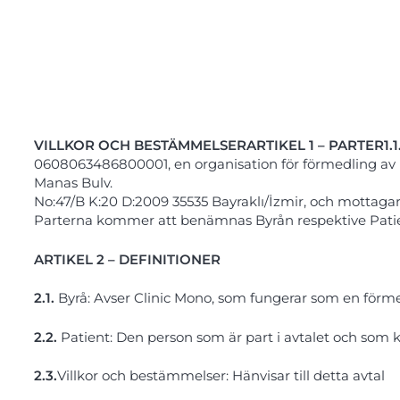
VILLKOR OCH BESTÄMMELSER
ARTIKEL 1 – PARTER
1.1
0608063486800001, en organisation för förmedling av 
Manas Bulv.
No:47/B K:20 D:2009 35535 Bayraklı/İzmir, och mottagare
Parterna kommer att benämnas Byrån respektive Patie
ARTIKEL 2 – DEFINITIONER
2.1.
Byrå: Avser Clinic Mono, som fungerar som en förm
2.2.
Patient: Den person som är part i avtalet och so
2.3.
Villkor och bestämmelser: Hänvisar till detta avtal