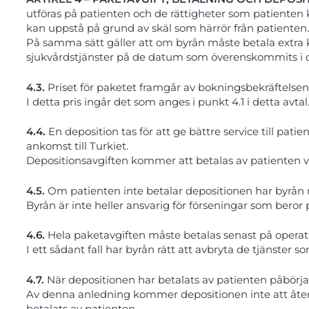
utföras på patienten och de rättigheter som patienten 
kan uppstå på grund av skäl som härrör från patienten.
På samma sätt gäller att om byrån måste betala extra k
sjukvårdstjänster på de datum som överenskommits i det
4.3.
Priset för paketet framgår av bokningsbekräftelsen
I detta pris ingår det som anges i punkt 4.1 i detta avtal
4.4.
En deposition tas för att ge bättre service till pati
ankomst till Turkiet.
Depositionsavgiften kommer att betalas av patienten vi
4.5.
Om patienten inte betalar depositionen har byrån rä
Byrån är inte heller ansvarig för förseningar som beror 
4.6.
Hela paketavgiften måste betalas senast på operat
I ett sådant fall har byrån rätt att avbryta de tjänster 
4.7.
När depositionen har betalats av patienten påbörj
Av denna anledning kommer depositionen inte att återb
betalats av patienten.