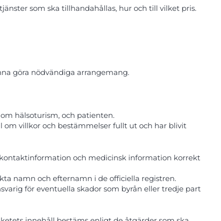
ter som ska tillhandahållas, hur och till vilket pris.
kunna göra nödvändiga arrangemang.
inom hälsoturism, och patienten.
 om villkor och bestämmelser fullt ut och har blivit
ch kontaktinformation och medicinsk information korrekt
ta namn och efternamn i de officiella registren.
svarig för eventuella skador som byrån eller tredje part
ketets innehåll bestäms enligt de åtgärder som ska