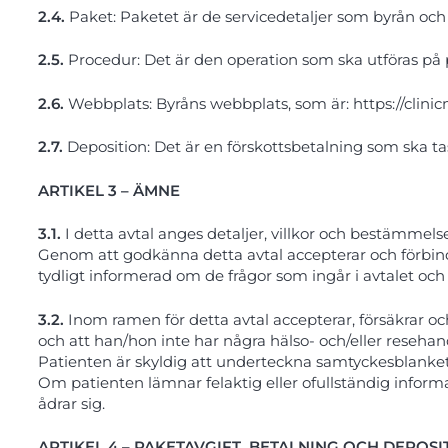
2.4.
Paket: Paketet är de servicedetaljer som byrån och 
2.5.
Procedur: Det är den operation som ska utföras på
2.6.
Webbplats: Byråns webbplats, som är: https://clin
2.7.
Deposition: Det är en förskottsbetalning som ska 
ARTIKEL 3 – ÄMNE
3.1.
I detta avtal anges detaljer, villkor och bestämmel
Genom att godkänna detta avtal accepterar och förbinder
tydligt informerad om de frågor som ingår i avtalet och 
3.2.
Inom ramen för detta avtal accepterar, försäkrar oc
och att han/hon inte har några hälso- och/eller reseha
Patienten är skyldig att underteckna samtyckesblankett
Om patienten lämnar felaktig eller ofullständig informat
ådrar sig.
ARTIKEL 4 – PAKETAVGIFT, BETALNING OCH DEPOSI