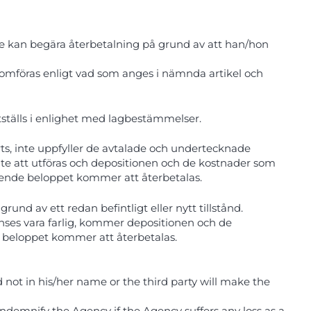
inte kan begära återbetalning på grund av att han/hon
enomföras enligt vad som anges i nämnda artikel och
tställs i enlighet med lagbestämmelser.
ts, inte uppfyller de avtalade och undertecknade
inte att utföras och depositionen och de kostnader som
tående beloppet kommer att återbetalas.
nd av ett redan befintligt eller nytt tillstånd.
ses vara farlig, kommer depositionen och de
e beloppet kommer att återbetalas.
 not in his/her name or the third party will make the
ndemnify the Agency if the Agency suffers any loss as a