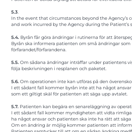
5.3
.
In the event that circumstances beyond the Agency’s contr
and work incurred by the Agency during the Patient’s s
5.4.
Byrån får göra ändringar i rutinerna för att återspe
Byrån ska informera patienten om små ändringar som int
förfarandet/förfarandena.
5.5.
Om sådana ändringar inträffar under patientens vis
följa beskrivningen i resplanen och paketet.
5.6.
Om operationen inte kan utföras på den överensko
I ett sådant fall kommer byrån inte att ha något ansv
som ett giltigt skäl för patienten att säga upp avtalet.
5.7.
Patienten kan begära en senareläggning av operat
I ett sådant fall kommer myndigheten att vidta rimliga
ha något ansvar och patienten ska inte ha rätt att säga
Om en ändring är möjlig kommer patienten att informe
Patienten samtycker till att om en sådan ändring medf