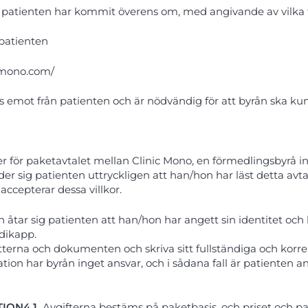
patienten har kommit överens om, med angivande av vilka tjäns
 patienten
icmono.com/
tas emot från patienten och är nödvändig för att byrån ska 
ser för paketavtalet mellan Clinic Mono, en förmedlingsbyrå 
 sig patienten uttryckligen att han/hon har läst detta avtal
accepterar dessa villkor.
h åtar sig patienten att han/hon har angett sin identitet o
ndikapp.
erna och dokumenten och skriva sitt fullständiga och korrek
ion har byrån inget ansvar, och i sådana fall är patienten an
TION
4.1.
Avgifterna bestäms på paketbasis, och priset och pa