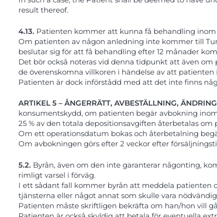
result thereof.
4.13.
Patienten kommer att kunna få behandling inom 12
Om patienten av någon anledning inte kommer till Turk
beslutar sig för att få behandling efter 12 månader kom
Det bör också noteras vid denna tidpunkt att även om 
de överenskomna villkoren i händelse av att patiente
Patienten är dock införstådd med att det inte finns någ
ARTIKEL 5 – ÅNGERRÄTT, AVBESTÄLLNING, ÄNDRI
konsumentskydd,
om patienten begär avbokning inom 2 
25 % av den totala depositionsavgiften återbetalas om
Om ett operationsdatum bokas och återbetalning begär
Om avbokningen görs efter 2 veckor efter försäljningstil
5.2.
Byrån, även om den inte garanterar någonting, komme
rimligt varsel i förväg.
I ett sådant fall kommer byrån att meddela patienten o
tjänsterna eller något annat som skulle vara nödvändigt
Patienten måste skriftligen bekräfta om han/hon vill 
Patienten är också skyldig att betala för eventuella e