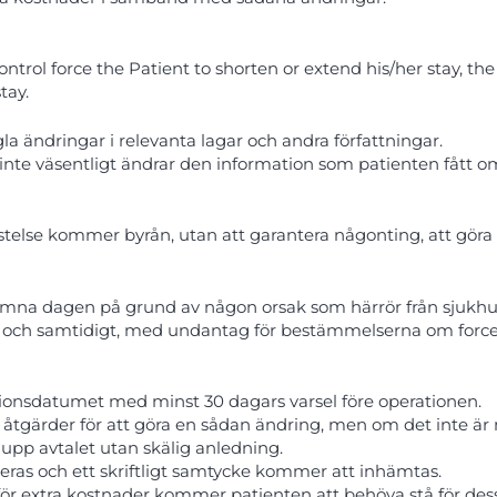
ol force the Patient to shorten or extend his/her stay, the Pa
tay.
gla ändringar i relevanta lagar och andra författningar.
e väsentligt ändrar den information som patienten fått om si
telse kommer byrån, utan att garantera någonting, att göra 
mna dagen på grund av någon orsak som härrör från sjukhu
ar och samtidigt, med undantag för bestämmelserna om force
ionsdatumet med minst 30 dagars varsel före operationen.
 åtgärder för att göra en sådan ändring, men om det inte ä
 upp avtalet utan skälig anledning.
ras och ett skriftligt samtycke kommer att inhämtas.
ör extra kostnader kommer patienten att behöva stå för des