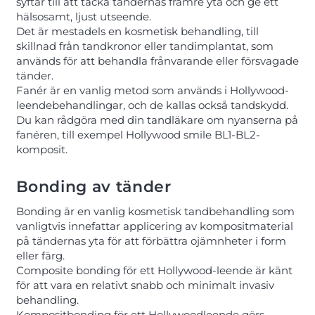
syftar till att täcka tändernas främre yta och ge ett
hälsosamt, ljust utseende.
Det är mestadels en kosmetisk behandling, till
skillnad från tandkronor eller tandimplantat, som
används för att behandla frånvarande eller försvagade
tänder.
Fanér är en vanlig metod som används i Hollywood-
leendebehandlingar, och de kallas också tandskydd.
Du kan rådgöra med din tandläkare om nyanserna på
fanéren, till exempel Hollywood smile BL1-BL2-
komposit.
Bonding av tänder
Bonding är en vanlig kosmetisk tandbehandling som
vanligtvis innefattar applicering av kompositmaterial
på tändernas yta för att förbättra ojämnheter i form
eller färg.
Composite bonding för ett Hollywood-leende är känt
för att vara en relativt snabb och minimalt invasiv
behandling.
Kompositbonding för ett Hollywoodleende görs