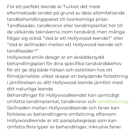
För ett perfekt leende är Turkiet det mest
eftertraktade landet på grund av dess allomfattande
tandbehandlingspaket till överkomliga priser.
Tandfasader, tandkronor eller tandimplantat hör till
de välkända teknikerna inom tandvård, men många
frågar sig också “Vad är ett Hollywood-leende?” eller
“Vad är skillnaden mellan ett Hollywood-leende och
tandfasader?”
Hollywood smile design är en skräddarsydd
behandlingsplan för dina specifika tandvårdsbehov
för att ge dig både hälsan och estetiken hos ett
filmstjärneläte, vilket skapar en betydande förbättring
i jämförelsen av ditt Hollywood-leende jämfört med
ditt naturliga leende.
Behandlingar för Hollywoodleendet kan samtidigt
omfatta tandimplantat, tandkronor och
tandblekning
.
Skillnaden mellan Hollywoodleende och faner kan
förklaras av behandlingens omfattning, eftersom
Hollywoodleende är ett paraplybegrepp som kan
omfatta flera typer av behandlingar, inklusive faner.