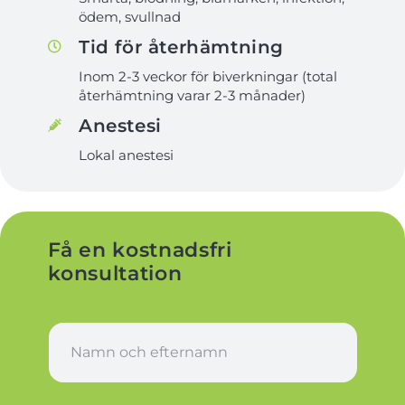
ödem, svullnad
Tid för återhämtning
Inom 2-3 veckor för biverkningar (total
återhämtning varar 2-3 månader)
Anestesi
Lokal anestesi
Få en kostnadsfri
konsultation
N
a
m
n