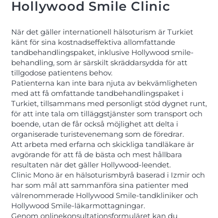
Hollywood Smile Clinic
När det gäller internationell hälsoturism är Turkiet
känt för sina kostnadseffektiva allomfattande
tandbehandlingspaket, inklusive Hollywood smile-
behandling, som är särskilt skräddarsydda för att
tillgodose patientens behov.
Patienterna kan inte bara njuta av bekvämligheten
med att få omfattande tandbehandlingspaket i
Turkiet, tillsammans med personligt stöd dygnet runt,
för att inte tala om tilläggstjänster som transport och
boende, utan de får också möjlighet att delta i
organiserade turistevenemang som de föredrar.
Att arbeta med erfarna och skickliga tandläkare är
avgörande för att få de bästa och mest hållbara
resultaten när det gäller Hollywood-leendet.
Clinic Mono är en hälsoturismbyrå baserad i Izmir och
har som mål att sammanföra sina patienter med
välrenommerade Hollywood Smile-tandkliniker och
Hollywood Smile-läkarmottagningar.
Genom onlinekonsultationsformuläret kan du