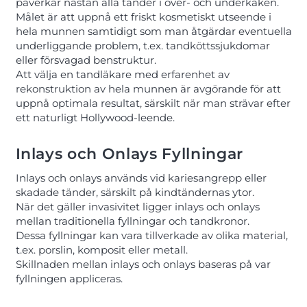
påverkar nästan alla tänder i över- och underkäken.
Målet är att uppnå ett friskt kosmetiskt utseende i
hela munnen samtidigt som man åtgärdar eventuella
underliggande problem, t.ex. tandköttssjukdomar
eller försvagad benstruktur.
Att välja en tandläkare med erfarenhet av
rekonstruktion av hela munnen är avgörande för att
uppnå optimala resultat, särskilt när man strävar efter
ett naturligt Hollywood-leende.
Inlays och Onlays Fyllningar
Inlays och onlays används vid kariesangrepp eller
skadade tänder, särskilt på kindtändernas ytor.
När det gäller invasivitet ligger inlays och onlays
mellan traditionella fyllningar och tandkronor.
Dessa fyllningar kan vara tillverkade av olika material,
t.ex. porslin, komposit eller metall.
Skillnaden mellan inlays och onlays baseras på var
fyllningen appliceras.