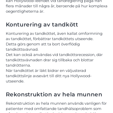
kan Hollywood-leendet vid tandreglering pågå från
flera månader till några år, beroende på hur komplexa
oegentligheterna är.
Konturering av tandkött
Konturering av tandköttet, även kallat omformning
av tandköttet, förbättrar tandköttets utseende.
Detta görs genom att ta bort överflödig
tandköttsvävnad.
Det kan också användas vid tandköttsrecession, där
tandköttsvävnaden drar sig tillbaka och blottar
tandrötterna.
När tandköttet är läkt bidrar en väljusterad
tandköttslinje avsevärt till ditt nya Hollywood-
utseende.
Rekonstruktion av hela munnen
Rekonstruktion av hela munnen används vanligen för
patienter med omfattande tandhälsoproblem som