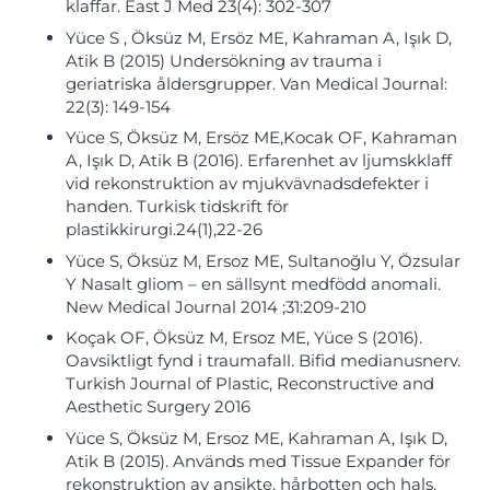
klaffar. East J Med 23(4): 302-307
Yüce S , Öksüz M, Ersöz ME, Kahraman A, Işık D,
Atik B (2015) Undersökning av trauma i
geriatriska åldersgrupper. Van Medical Journal:
22(3): 149-154
Yüce S, Öksüz M, Ersöz ME,Kocak OF, Kahraman
A, Işık D, Atik B (2016). Erfarenhet av ljumskklaff
vid rekonstruktion av mjukvävnadsdefekter i
handen. Turkisk tidskrift för
plastikkirurgi.24(1),22-26
Yüce S, Öksüz M, Ersoz ME, Sultanoğlu Y, Özsular
Y Nasalt gliom – en sällsynt medfödd anomali.
New Medical Journal 2014 ;31:209-210
Koçak OF, Öksüz M, Ersoz ME, Yüce S (2016).
Oavsiktligt fynd i traumafall. Bifid medianusnerv.
Turkish Journal of Plastic, Reconstructive and
Aesthetic Surgery 2016
Yüce S, Öksüz M, Ersoz ME, Kahraman A, Işık D,
Atik B (2015). Används med Tissue Expander för
rekonstruktion av ansikte, hårbotten och hals.