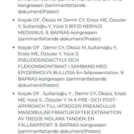
kongressen (sammanfattande
dokument/Poster)
Koçak OF, Öksüz M, Demir CY, Ersoz ME, Özsular
Y, Sultanoğlu Y, Yüce S BİFİD NERVUS
MEDIANUS. 9. BAPRAS-kongressen
(sammanfattande dokument/Poster)
Koçak OF , Demir CY, Öksüz M, Sultanoğlu Y,
Ersöz ME, Özsular Y, Yüce S.
PSEUDOSINDACTYLY OCH
FLEXIONSKONTRAKT I SAMBAND MED
EPIDERMOLYS BULLOSA En fallpresentation. 9.
BAPRAS-kongressen (sammanfattande
dokument/Poster)
Koçak OF , Sultanoğlu Y , Demir CY, Öksüz, Ersöz
ME, Yüce S , Özsular Y. M A PRE- OCH POST-
APPROACH TILL IATROGEN PREANGULUS
MANDIBULÄR FRAKTUR EFTER EXTRAKTION
AV TREDJE MOLARA TANDEN: EN
FALLRAPPORT. 9. BAPRAS-kongressen
(sammanfattande dokument/Poster)