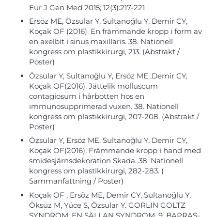
Eur J Gen Med 2015; 12(3):217-221
Ersöz ME, Özsular Y, Sultanoğlu Y, Demir CY,
Koçak OF (2016). En främmande kropp i form av
en axelbit i sinus maxillaris. 38. Nationell
kongress om plastikkirurgi, 213. (Abstrakt /
Poster)
Özsular Y, Sultanoğlu Y, Ersöz ME ,Demir CY,
Koçak OF(2016). Jättelik molluscum
contagiosum i hårbotten hos en
immunosupprimerad vuxen. 38. Nationell
kongress om plastikkirurgi, 207-208. (Abstrakt /
Poster)
Özsular Y, Ersöz ME, Sultanoğlu Y, Demir CY,
Koçak OF(2016). Främmande kropp i hand med
smidesjärnsdekoration Skada. 38. Nationell
kongress om plastikkirurgi, 282-283. (
Sammanfattning / Poster)
Koçak OF , Ersöz ME, Demir CY, Sultanoğlu Y,
Öksüz M, Yüce S, Özsular Y. GORLIN GOLTZ
SYNDROM; EN SÄLLAN SYNDROM. 9. BAPRAS-