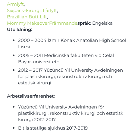
Armlyft
,
Sixpack-kirurgi
,
Lårlyft
,
Brazillian Butt Lift
,
Mommy MakeoverFrämmande
språk
: Engelska
Utbildning:
2000 – 2004 İzmir Konak Anatolian High School
Lisesi
2005 – 2011 Medicinska fakulteten vid Celal
Bayar-universitetet
2012 – 2017 Yüzüncü Yıl University Avdelningen
för plastikkirurgi, rekonstruktiv kirurgi och
estetisk kirurgi
Arbetslivserfarenhet
:
Yüzüncü Yıl University Avdelningen för
plastikkirurgi, rekonstruktiv kirurgi och estetisk
kirurgi 2012-2017
Bitlis statliga sjukhus 2017-2019