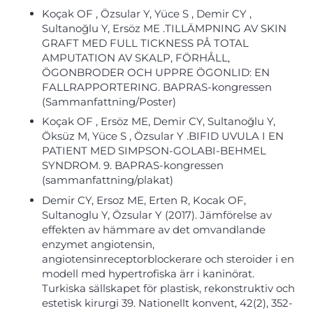
Koçak OF , Özsular Y, Yüce S , Demir CY ,
Sultanoğlu Y, Ersöz ME .TILLÄMPNING AV SKIN
GRAFT MED FULL TICKNESS PÅ TOTAL
AMPUTATION AV SKALP, FÖRHÅLL,
ÖGONBRODER OCH UPPRE ÖGONLID: EN
FALLRAPPORTERING. BAPRAS-kongressen
(Sammanfattning/Poster)
Koçak OF , Ersöz ME, Demir CY, Sultanoğlu Y,
Öksüz M, Yüce S , Özsular Y .BIFID UVULA I EN
PATIENT MED SIMPSON-GOLABI-BEHMEL
SYNDROM. 9. BAPRAS-kongressen
(sammanfattning/plakat)
Demir CY, Ersoz ME, Erten R, Kocak OF,
Sultanoglu Y, Özsular Y (2017). Jämförelse av
effekten av hämmare av det omvandlande
enzymet angiotensin,
angiotensinreceptorblockerare och steroider i en
modell med hypertrofiska ärr i kaninörat.
Turkiska sällskapet för plastisk, rekonstruktiv och
estetisk kirurgi 39. Nationellt konvent, 42(2), 352-