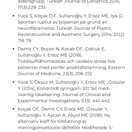
åldersgrupp. Turkish Journal of Geriatrics 2014;
17(3):228-233
Yüce S, Koçak Ö.F, Sultanoğlu Y, Ersöz ME, Işık D.
Spontan ruptur av böjsenan på grund av
neurofibramatos. Turkish Journal of Plastic,
Reconstructive and Aesthetic Surgery 2014; 22(2)
:78-79
Demir CY, Bozan N, Kocak OF, Çokluk E,
Sultanoğlu Y, Ersoz ME (2018).
Tioldisulfidhomeostas och oxidativ stress hos
patienter med perifer ansiktsförlamning. Eastern
Journal of Medicine, 23(3), 206-212
Yüce S, Öksüz M, Sultanoğlu Y, Ersoz ME , Özsular
Y (2014). Kondroidt syringom: Ett fall med
ovanlig lokalisering. Journal of Clinical and
Experimental Investigations. 5 (3): 441-443
Koçak OF, Demir CY, Ersöz ME, Özsular Y,
Sultanoğlu Y, Aycan A, Akyol ME (2018). Ny
alternativ klaff för tillslutning av
meningomyelocele-defekter Modifierade S-