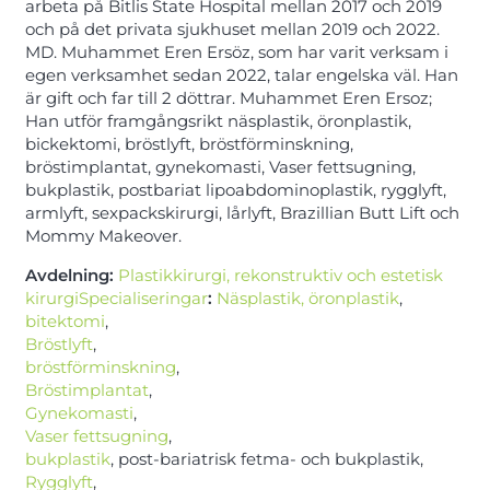
arbeta på Bitlis State Hospital mellan 2017 och 2019
och på det privata sjukhuset mellan 2019 och 2022.
MD. Muhammet Eren Ersöz, som har varit verksam i
egen verksamhet sedan 2022, talar engelska väl. Han
är gift och far till 2 döttrar. Muhammet Eren Ersoz;
Han utför framgångsrikt näsplastik, öronplastik,
bickektomi, bröstlyft, bröstförminskning,
bröstimplantat, gynekomasti, Vaser fettsugning,
bukplastik, postbariat lipoabdominoplastik, rygglyft,
armlyft, sexpackskirurgi, lårlyft, Brazillian Butt Lift och
Mommy Makeover.
Avdelning:
Plastikkirurgi, rekonstruktiv och estetisk
kirurgiSpecialiseringar
:
Näsplastik,
öronplastik
,
bitektomi
,
Bröstlyft
,
bröstförminskning
,
Bröstimplantat
,
Gynekomasti
,
Vaser fettsugning
,
bukplastik
, post-bariatrisk fetma- och bukplastik,
Rygglyft
,