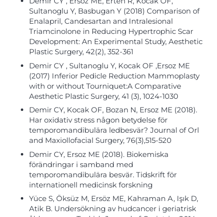
Demir CY , Ersoz ME, Erten R, Kocak OF,
Sultanoglu Y, Basbugan Y (2018) Comparison of
Enalapril, Candesartan and Intralesional
Triamcinolone in Reducing Hypertrophic Scar
Development: An Experimental Study, Aesthetic
Plastic Surgery, 42(2), 352-361
Demir CY , Sultanoglu Y, Kocak OF ,Ersoz ME
(2017) Inferior Pedicle Reduction Mammoplasty
with or without Tourniquet:A Comparative
Aesthetic Plastic Surgery, 41 (3), 1024-1030
Demir CY, Kocak OF, Bozan N, Ersoz ME (2018).
Har oxidativ stress någon betydelse för
temporomandibulära ledbesvär? Journal of Orl
and Maxiollofacial Surgery, 76(3),515-520
Demir CY, Ersoz ME (2018). Biokemiska
förändringar i samband med
temporomandibulära besvär. Tidskrift för
internationell medicinsk forskning
Yüce S, Öksüz M, Ersöz ME, Kahraman A, Işık D,
Atik B. Undersökning av hudcancer i geriatrisk