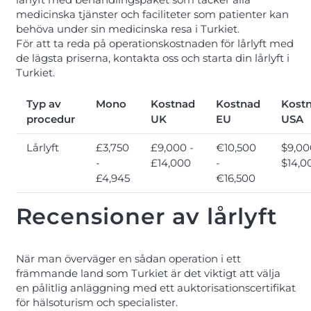
medicinska tjänster och faciliteter som patienter kan
behöva under sin medicinska resa i Turkiet.
För att ta reda på operationskostnaden för lårlyft med
de lägsta priserna, kontakta oss och starta din lårlyft i
Turkiet.
Typ av
Mono
Kostnad
Kostnad
Kost
procedur
UK
EU
USA
Lårlyft
£3,750
£9,000 -
€10,500
$9,00
-
£14,000
-
$14,0
£4,945
€16,500
Recensioner av lårlyft
När man överväger en sådan operation i ett
främmande land som Turkiet är det viktigt att välja
en pålitlig anläggning med ett auktorisationscertifikat
för hälsoturism och specialister.