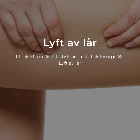
Lyft av lår
Klinik Mono
Plastisk och estetisk kirurgi
Lyft av lår