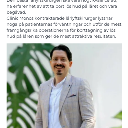
Den bästa lårlyftskirurgen ska vara högt kvalificerad,
ha erfarenhet av att ta bort lös hud på låret och vara
begåvad.
Clinic Monos kontrakterade lårlyftskirurger lyssnar
noga på patienternas förväntningar och utför de mest
framgångsrika operationerna för borttagning av lös
hud på låren som ger de mest attraktiva resultaten.