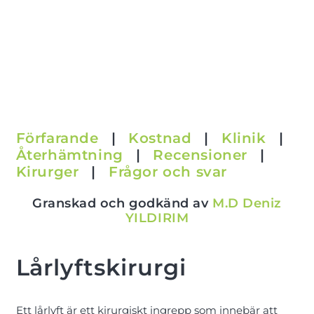
a
m
n
Förfarande
|
Kostnad
|
Klinik
|
Återhämtning
|
Recensioner
|
Kirurger
|
Frågor och svar
Granskad och godkänd av
M.D Deniz
YILDIRIM
Lårlyftskirurgi
Ett lårlyft är ett kirurgiskt ingrepp som innebär att