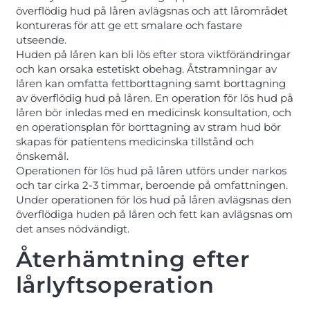
överflödig hud på låren avlägsnas och att lårområdet
kontureras för att ge ett smalare och fastare
utseende.
Huden på låren kan bli lös efter stora viktförändringar
och kan orsaka estetiskt obehag. Åtstramningar av
låren kan omfatta fettborttagning samt borttagning
av överflödig hud på låren. En operation för lös hud på
låren bör inledas med en medicinsk konsultation, och
en operationsplan för borttagning av stram hud bör
skapas för patientens medicinska tillstånd och
önskemål.
Operationen för lös hud på låren utförs under narkos
och tar cirka 2-3 timmar, beroende på omfattningen.
Under operationen för lös hud på låren avlägsnas den
överflödiga huden på låren och fett kan avlägsnas om
det anses nödvändigt.
Återhämtning efter
lårlyftsoperation