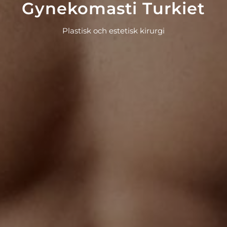
Gynekomasti Turkiet
Plastisk och estetisk kirurgi