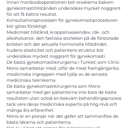
Innan manbooboperationen bör orsakerna bakom
gynekomastitillstånden undersökas mycket noggrant
för att få bättre resultat.
Konsultationsprocessen för gynekomastiproceduren
bör göras försiktigt.
Medicinskt tillstånd, kroppsmasseindex, rök- och
alkoholvanor, den faktiska storleken på de förstorade
brösten och det aktuella hormonella tillståndet,
hudens elasticitet och patientens struktur bör
undersökas mycket noggrant för gynekomasti.
De bästa gynekomastikirurgerna i Turkiet, som Clinic
Mono samarbetar med, utför de mest framgångsrika
medicinska ingreppen med hjälp av de senaste
medicinska teknikerna.
De bästa gynekomastikirurgerna som Mono
samarbetar med ger patienterna inte bara de bästa
resultaten utan också en bekväm behandlingsprocess
tack vare deras medicinska expertis på hög nivå och
många års erfarenhet.
Mono är en pionjär när det gäller att sammanföra de
bästa läkarna och patienterna.