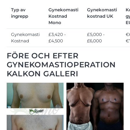
Typ av
Gynekomasti
Gynekomasti
K
ingrepp
Kostnad
kostnad UK
g
Mono
E
Gynekomasti
£3,420 -
£5,000 -
€
Kostnad
£4,500
£6,000
€
FÖRE OCH EFTER
GYNEKOMASTIOPERATION
KALKON GALLERI