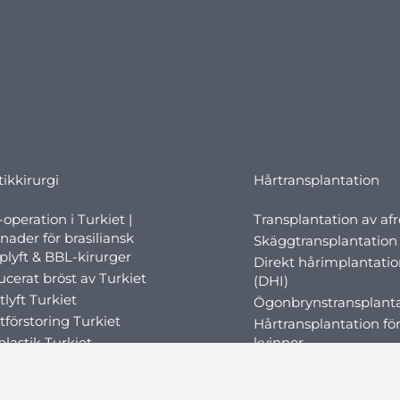
tikkirurgi
Hårtransplantation
operation i Turkiet |
Transplantation av af
nader för brasiliansk
Skäggtransplantation
lyft & BBL-kirurger
Direkt hårimplantati
cerat bröst av Turkiet
(DHI)
tlyft Turkiet
Ögonbrynstransplant
tförstoring Turkiet
Hårtransplantation fö
lastik Turkiet
kvinnor
r fettsugning Turkiet
Mesoterapi mot håravf
lastik (näsoperation)
FUE-hårtransplantati