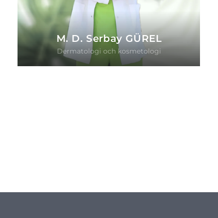
M. D. Serbay GÜREL
Dermatologi och kosmetologi