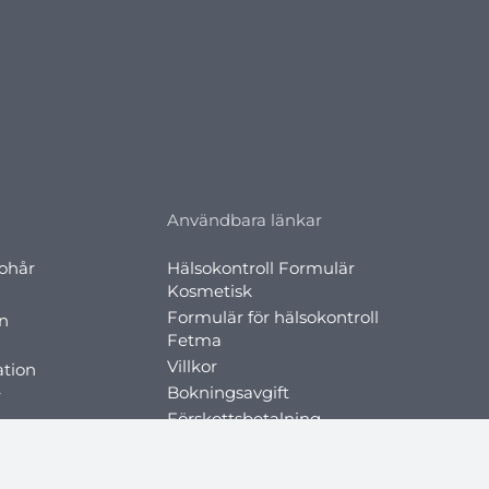
Användbara länkar
rohår
Hälsokontroll Formulär
Kosmetisk
Formulär för hälsokontroll
on
Fetma
Villkor
ation
Bokningsavgift
r
Förskottsbetalning
all
Kostnadsfri konsultation
on
Värva din vän