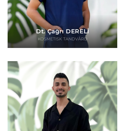
Dt. Çağrı DERELİ
KOSMETISK TANDVÅRD