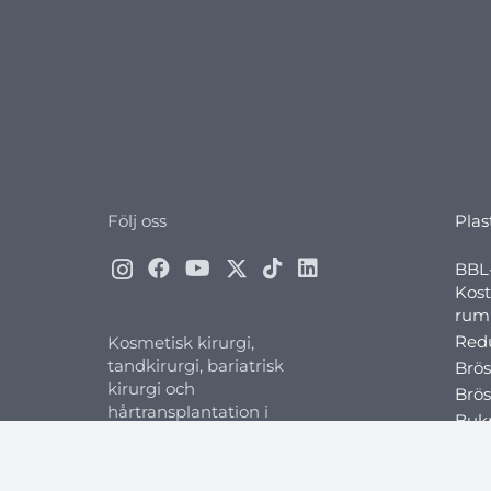
Följ oss
Plas
BBL-
Kost
rump
Redu
Kosmetisk kirurgi,
tandkirurgi, bariatrisk
Brös
kirurgi och
Brös
hårtransplantation i
Bukp
Turkiet
Vase
Näsp
Folkart Towers A Kule