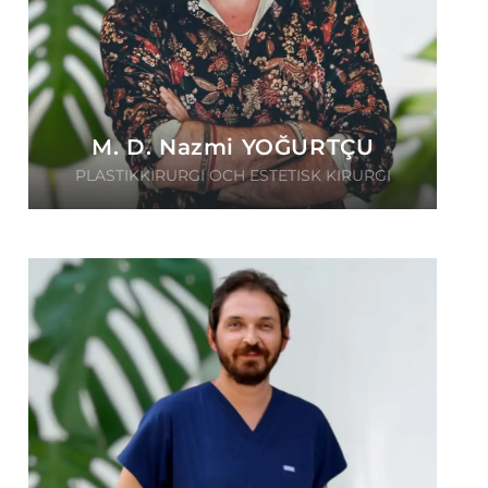
M. D. Nazmi YOĞURTÇU
PLASTIKKIRURGI OCH ESTETISK KIRURGI