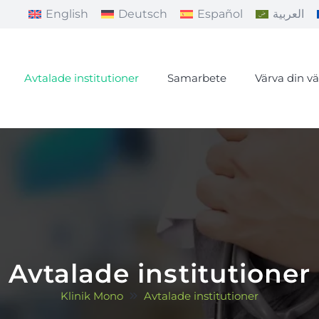
English
Deutsch
Español
العربية
Avtalade institutioner
Samarbete
Värva din v
Avtalade institutioner
Klinik Mono
Avtalade institutioner