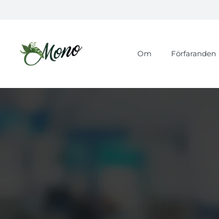
Om
Förfaranden