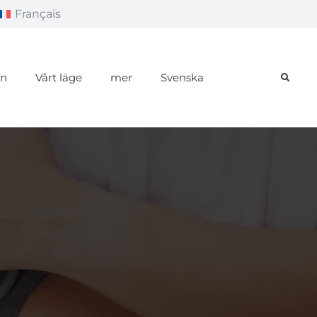
Français
än
Vårt läge
mer
Svenska