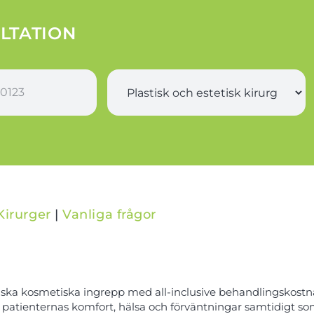
LTATION
K
i
r
u
r
g
i
*
Kirurger
|
Vanliga frågor
ska kosmetiska ingrepp med all-inclusive behandlingskostnade
rar patienternas komfort, hälsa och förväntningar samtidigt s