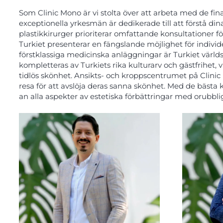
Som Clinic Mono är vi stolta över att arbeta med de fin
exceptionella yrkesmän är dedikerade till att förstå din
plastikkirurger prioriterar omfattande konsultationer fö
Turkiet presenterar en fängslande möjlighet för individ
förstklassiga medicinska anläggningar är Turkiet värl
kompletteras av Turkiets rika kulturarv och gästfrihet,
tidlös skönhet. Ansikts- och kroppscentrumet på Clinic
resa för att avslöja deras sanna skönhet. Med de bästa 
an alla aspekter av estetiska förbättringar med orubb