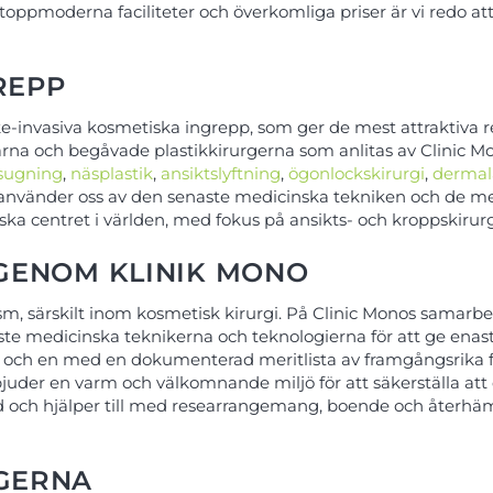
toppmoderna faciliteter och överkomliga priser är vi redo at
REPP
cke-invasiva kosmetiska ingrepp, som ger de mest attraktiva
erfarna och begåvade plastikkirurgerna som anlitas av Clinic
tsugning
,
näsplastik
,
ansiktslyftning
,
ögonlockskirurgi
,
dermal
i använder oss av den senaste medicinska tekniken och de m
ska centret i världen, med fokus på ansikts- och kroppskirurg
 GENOM KLINIK MONO
urism, särskilt inom kosmetisk kirurgi. På Clinic Monos sama
aste medicinska teknikerna och teknologierna för att ge ena
r och en med en dokumenterad meritlista av framgångsrika f
rbjuder en varm och välkomnande miljö för att säkerställa a
d och hjälper till med researrangemang, boende och återhämt
RGERNA