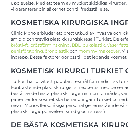
upplevelse. Med ett team av mycket skickliga kirurger, 
vi garanterar din säkerhet och tillfredsställelse.
KOSMETISKA KIRURGISKA ING
Clinic Mono erbjuder ett brett utbud av invasiva och i
smidig och trevlig plastikkirurgisk resa i Turkiet. De 
bröstlyft
,
bröstförminskning
,
BBL
,
bukplastik
,
Vaser fet
penisförstoring
,
öronplastik
och
mommy makeover
. V
ingrepp. Dessa faktorer gör oss till det ledande kosmeti
KOSMETISK KIRURGI TURKIET
Turkiet har blivit ett populärt resmål för medicinsk t
kontrakterade plastikkirurger sin expertis med de sen
består av de bästa plastikkirurgerna inom området, va
patienter för kosmetiska behandlingar i Turkiet och e
resan. Monos flerspråkiga personal ger enastående vår
plastikkirurgiupplevelsen smidig och stressfri.
DE BÄSTA KOSMETISKA KIRU