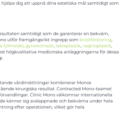
t hjälpa dig att uppnå dina estetiska mål samtidigt som
 resultaten samtidigt som de garanterar en bekväm,
 Mono utför framgångsrikt ingrepp som
bröstförstoring
,
a fyllmedel
,
gynekomasti
,
labiaplastik
,
vaginoplastik
,
est högkvalitativa medicinska anläggningarna för dessa
i.
rbetande vårdinrättningar kombinerar Monos
stående kirurgiska resultat. Contracted Mono-teamet
örvandlingar. Clinic Mono välkomnar internationella
tt de känner sig avslappnade och bekväma under hela
ning efter operationen, vilket gör hela