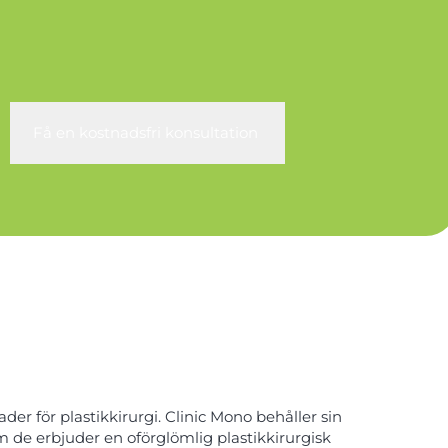
Få en kostnadsfri konsultation
r för plastikkirurgi. Clinic Mono behåller sin
om de erbjuder en oförglömlig plastikkirurgisk