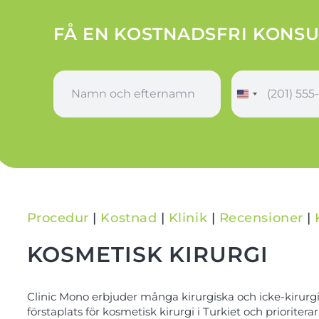
FÅ EN KOSTNADSFRI KONSU
N
T
a
e
m
l
n
e
o
f
c
o
h
n
e
*
f
t
Procedur
|
Kostnad
|
Klinik
|
Recensioner
|
e
r
KOSMETISK KIRURGI
n
a
m
Clinic Mono erbjuder många kirurgiska och icke-kirurgi
n
förstaplats för kosmetisk kirurgi i Turkiet och priorite
*