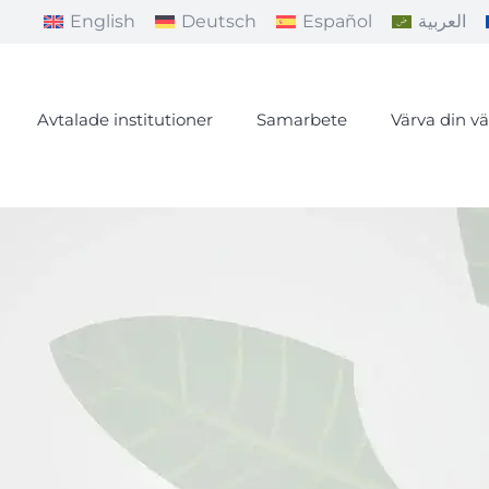
English
Deutsch
Español
العربية
Avtalade institutioner
Samarbete
Värva din v