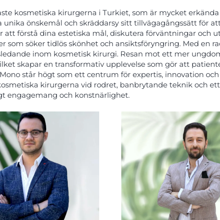
aste kosmetiska kirurgerna i Turkiet, som är mycket erkända fö
a unika önskemål och skräddarsy sitt tillvägagångssätt för at
r att förstå dina estetiska mål, diskutera förväntningar och 
er som söker tidlös skönhet och ansiktsföryngring. Med en ra
dsledande inom kosmetisk kirurgi. Resan mot ett mer ungdom
 vilket skapar en transformativ upplevelse som gör att patie
 Mono står högt som ett centrum för expertis, innovation oc
kosmetiska kirurgerna vid rodret, banbrytande teknik och ett 
ligt engagemang och konstnärlighet.