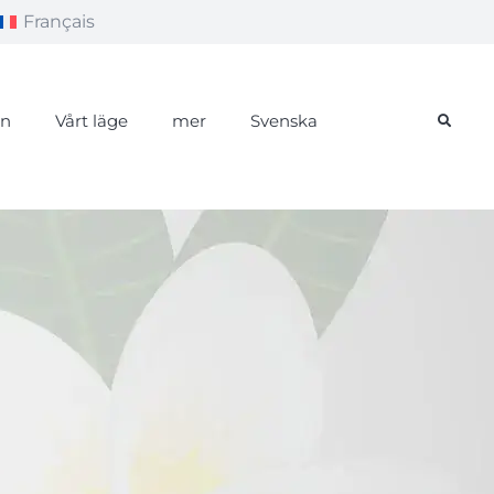
Français
än
Vårt läge
mer
Svenska