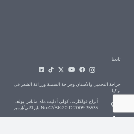
تابعنا
جراحة التجميل والأسنان وجراحة السمنة وزراعة الشعر في
تركيا
أبراج فولكارت، كولي أدليت ماه. ماناس بولف.
No:47/BK:20 D:2009 35535 بايراكلي/إزمير
+44 7418 347960
+90 544 852 45 26