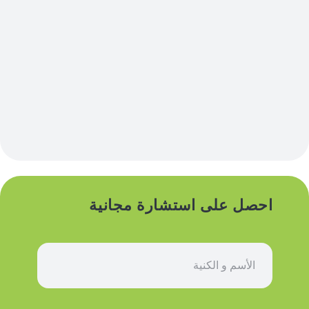
احصل على استشارة مجانية
ا
س
م
*