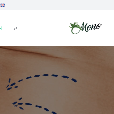
عن
إج