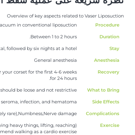
نظرة سريعة على عملية شفط ا
Overview of key aspects related to Vaser Liposuction
acuum in conventional liposuction.
Procedure
Between 1 to 2 hours.
Duration
l, followed by six nights at a hotel.
Stay
General anesthesia
Anesthesia
 your corset for the first 4-6 weeks
Recovery
for 24 hours.
should be loose and not restrictive
What to Bring
 seroma, infection, and hematoma
Side Effects
mely rare),Numbness,Nerve damage
Complications
ing heavy things, lifting, reaching)
Exercise
mend walking as a cardio exercise.